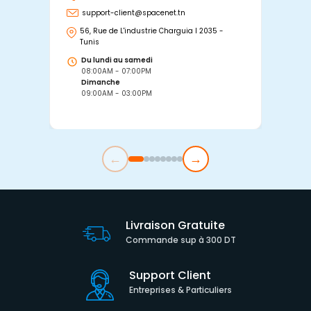
support-client@spacenet.tn
s
56, Rue de L'industrie Charguia I 2035 -
25
Tunis
Tu
Du lundi au samedi
D
08:00AM - 07:00PM
0
Dimanche
D
09:00AM - 03:00PM
0
←
→
Livraison Gratuite
Commande sup à 300 DT
Support Client
Entreprises & Particuliers