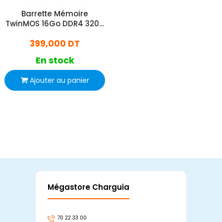
Barrette Mémoire
TwinMOS 16Go DDR4 3200
MHz
399,000 DT
En stock
Ajouter au panier
Mégastore Charguia
Mag
70 22 33 00
7