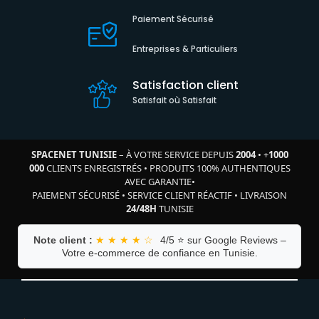
Paiement Sécurisé
Entreprises & Particuliers
Satisfaction client
Satisfait où Satisfait
SPACENET TUNISIE
– À VOTRE SERVICE DEPUIS
2004
•
+
1000
000
CLIENTS ENREGISTRÉS
•
PRODUITS 100% AUTHENTIQUES
AVEC GARANTIE
•
PAIEMENT SÉCURISÉ
•
SERVICE CLIENT RÉACTIF
•
LIVRAISON
24/48H
TUNISIE
Note client :
★ ★ ★ ★ ☆
4/5 ⭐ sur Google Reviews –
Votre e-commerce de confiance en Tunisie.