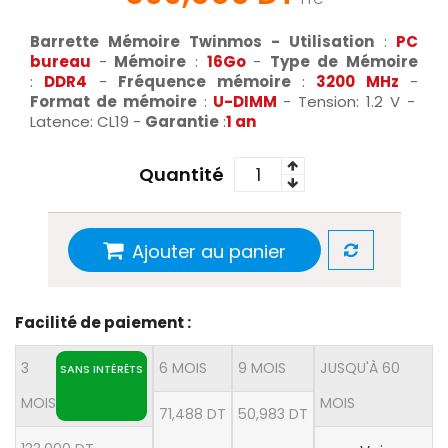
Barrette Mémoire Twinmos -
Utilisation
:
PC
bureau
-
Mémoire
:
16Go
-
Type de Mémoire
:
DDR4
-
Fréquence mémoire
:
3200 MHz
-
Format de mémoire
:
U-DIMM
- Tension: 1.2 V -
Latence: CL19 -
Garantie
:
1 an
Quantité
Ajouter au panier
Facilité de paiement :
3
6 MOIS
9 MOIS
JUSQU'À 60
SANS INTÉRÊTS
MOIS
MOIS
71,488 DT
50,983 DT