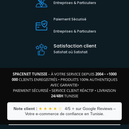
Entreprises & Particuliers
Paiement Sécurisé
Entreprises & Particuliers
Satisfaction client
Satisfait où Satisfait
SPACENET TUNISIE
– À VOTRE SERVICE DEPUIS
2004
•
+
1000
000
CLIENTS ENREGISTRÉS
•
PRODUITS 100% AUTHENTIQUES
AVEC GARANTIE
•
PAIEMENT SÉCURISÉ
•
SERVICE CLIENT RÉACTIF
•
LIVRAISON
24/48H
TUNISIE
Note client :
★ ★ ★ ★ ☆
4/5 ⭐ sur Google Reviews –
Votre e-commerce de confiance en Tunisie.