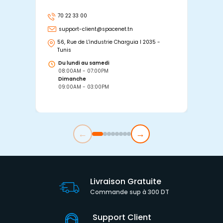
70 22 33 00
7
support-client@spacenet.tn
s
56, Rue de L'industrie Charguia I 2035 -
25
Tunis
Tu
Du lundi au samedi
D
08:00AM - 07:00PM
0
Dimanche
D
09:00AM - 03:00PM
0
←
→
Livraison Gratuite
Commande sup à 300 DT
Support Client