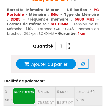
Barrette Mémoire Micron
-
Utilisation
:
PC
Portable
-
Mémoire
:
8Go
-
Type de Mémoire
:
DDR5
-
Fréquence mémoire
:
5600 MHz
-
Format de mémoire
:
SO-DIMM
- Tension de la
Mémoire : 1.10V - Latence CAS : CL46 - Nombre de
broches : 262-pin SO-DIMM -
Garantie
:
1 an
Quantité
Ajouter au panier
Facilité de paiement :
3
6 MOIS
9 MOIS
JUSQU'À 60
SANS INTÉRÊTS
MOIS
MOIS
76,863 DT
54,817 DT