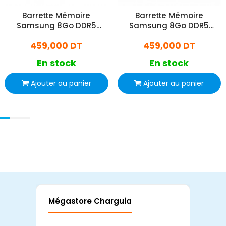
Barrette Mémoire
Barrette Mémoire
Samsung 8Go DDR5
Samsung 8Go DDR5
5600MHz SO-DIMM
5600MHz SO-DIMM
459,000 DT
459,000 DT
En stock
En stock
Ajouter au panier
Ajouter au panier
Mégastore Charguia
Mag