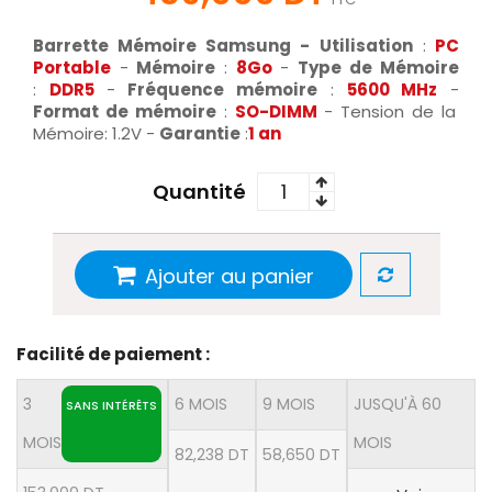
Barrette Mémoire Samsung -
Utilisation
:
PC
Portable
-
Mémoire
:
8Go
-
Type de Mémoire
:
DDR5
-
Fréquence mémoire
:
5600 MHz
-
Format de mémoire
:
SO-DIMM
- Tension de la
Mémoire: 1.2V -
Garantie
:
1 an
Quantité
Ajouter au panier
Facilité de paiement :
3
6 MOIS
9 MOIS
JUSQU'À 60
SANS INTÉRÊTS
MOIS
MOIS
82,238 DT
58,650 DT