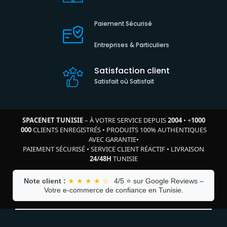
Paiement Sécurisé
Entreprises & Particuliers
Satisfaction client
Satisfait où Satisfait
SPACENET TUNISIE
– À VOTRE SERVICE DEPUIS
2004
•
+
1000
000
CLIENTS ENREGISTRÉS
•
PRODUITS 100% AUTHENTIQUES
AVEC GARANTIE
•
PAIEMENT SÉCURISÉ
•
SERVICE CLIENT RÉACTIF
•
LIVRAISON
24/48H
TUNISIE
Note client :
★ ★ ★ ★ ☆
4/5 ⭐ sur Google Reviews –
Votre e-commerce de confiance en Tunisie.