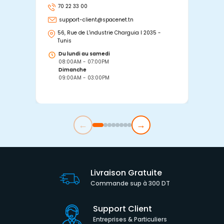
70 22 33 00
7
support-client@spacenet.tn
s
56, Rue de L'industrie Charguia I 2035 -
25
Tunis
Tu
Du lundi au samedi
D
08:00AM - 07:00PM
0
Dimanche
D
09:00AM - 03:00PM
0
←
→
Livraison Gratuite
Commande sup à 300 DT
Support Client
Entreprises & Particuliers