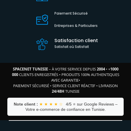
Paiement Sécurisé
Entreprises & Particuliers
Satisfaction client
Satisfait où Satisfait
SPACENET TUNISIE
– À VOTRE SERVICE DEPUIS
2004
•
+
1000
000
CLIENTS ENREGISTRÉS
•
PRODUITS 100% AUTHENTIQUES
AVEC GARANTIE
•
PAIEMENT SÉCURISÉ
•
SERVICE CLIENT RÉACTIF
•
LIVRAISON
24/48H
TUNISIE
Note client :
★ ★ ★ ★ ☆
4/5 ⭐ sur Google Reviews –
Votre e-commerce de confiance en Tunisie.