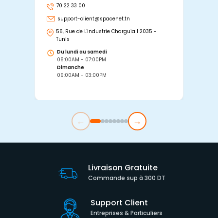
70 22 33 00
7
support-client@spacenet.tn
s
56, Rue de L'industrie Charguia I 2035 -
25
Tunis
Tu
Du lundi au samedi
D
08:00AM - 07:00PM
0
Dimanche
D
09:00AM - 03:00PM
0
←
→
Livraison Gratuite
Commande sup à 300 DT
Support Client
Entreprises & Particuliers