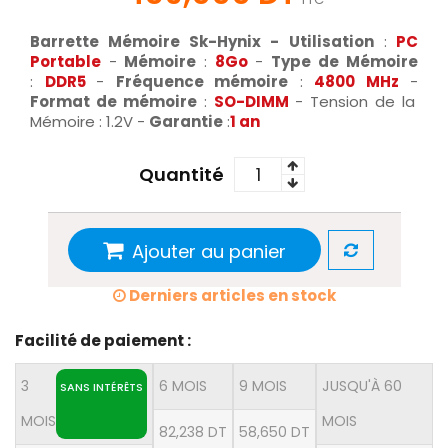
Barrette Mémoire Sk-Hynix -
Utilisation
:
PC
Portable
-
Mémoire
:
8Go
-
Type de Mémoire
:
DDR5
-
Fréquence mémoire
:
4800 MHz
-
Format de mémoire
:
SO-DIMM
- Tension de la
Mémoire : 1.2V -
Garantie
:
1 an
Quantité
Ajouter au panier
Derniers articles en stock
Facilité de paiement :
3
6 MOIS
9 MOIS
JUSQU'À 60
SANS INTÉRÊTS
MOIS
MOIS
82,238 DT
58,650 DT