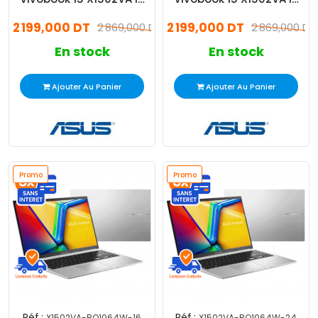
13Gén 8Go 512Go W11
13Gén 8Go 512Go
2 199,000 DT
2 199,000 DT
2 869,000 DT
Windows 11
2 869,000 DT
En stock
En stock
Ajouter Au Panier
Ajouter Au Panier
Promo
Promo
Réf :
Réf :
X1502VA-BQ1064W-16
X1502VA-BQ1064W-24