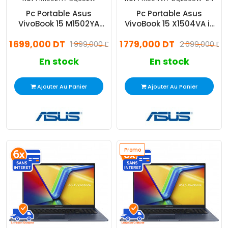
Pc Portable Asus
Pc Portable Asus
VivoBook 15 M1502YA
VivoBook 15 X1504VA i3
Ryzen 7 8Go 512Go SSD
13Gén 24Go 512Go SSD
1 699,000 DT
1 779,000 DT
Windows 11
1 999,000 DT
Windows 11
2 099,000 DT
En stock
En stock
Ajouter Au Panier
Ajouter Au Panier
Promo