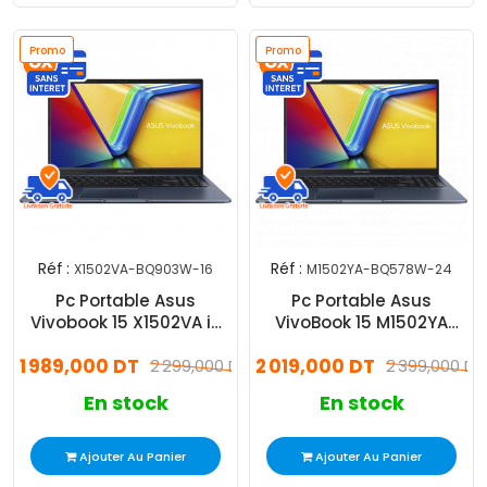
Promo
Promo
Réf :
Réf :
X1502VA-BQ903W-16
M1502YA-BQ578W-24
Pc Portable Asus
Pc Portable Asus
Vivobook 15 X1502VA i5
VivoBook 15 M1502YA
13Gén 16Go 512Go W11
Ryzen 7 24Go 512Go SSD
1 989,000 DT
2 019,000 DT
2 299,000 DT
Windows 11
2 399,000 DT
En stock
En stock
Ajouter Au Panier
Ajouter Au Panier