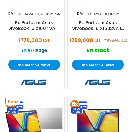
Réf :
Réf :
X1504VA-BQ2896W-24
X1502VA-BQ903W
Pc Portable Asus
Pc Portable Asus
VivoBook 15 X1504VA i3
Vivobook 15 X1502VA i5
13Gén 24Go 512Go SSD
13Gén 8Go 512Go W11
1 779,000 DT
1 799,000 DT
Windows 11
1 999,000 DT
En stock
En Arrivage
Ajouter Au Panier
Ajouter Au Panier
Promo