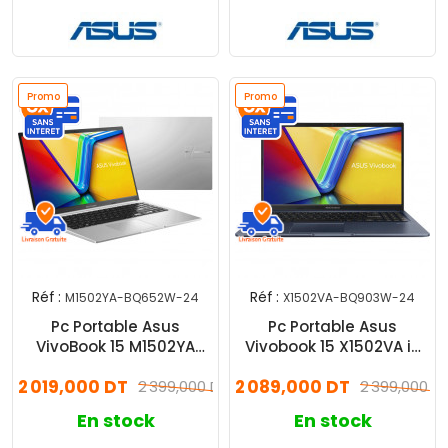
Promo
Promo
Réf :
Réf :
M1502YA-BQ652W-24
X1502VA-BQ903W-24
Pc Portable Asus
Pc Portable Asus
VivoBook 15 M1502YA
Vivobook 15 X1502VA i5
Ryzen 7 24Go 512Go SSD
13Gén 24Go 512Go W11
2 019,000 DT
2 089,000 DT
Windows 11
2 399,000 DT
2 399,000 D
En stock
En stock