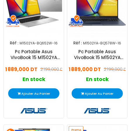
Réf :
Réf :
M1502YA-BQ652W-16
M1502YA-BQ578W-16
Pc Portable Asus
Pc Portable Asus
VivoBook 15 M1502YA
VivoBook 15 M1502YA
Ryzen 7 16Go 512Go SSD
Ryzen 7 16Go 512Go SSD
1 889,000 DT
1 889,000 DT
Windows 11
2 199,000 DT
Windows 11
2 199,000 DT
En stock
En stock
Ajouter Au Panier
Ajouter Au Panier
Promo