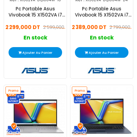
Pc Portable Asus
Pc Portable Asus
Vivobook 15 X1502VA i7
Vivobook 15 X1502VA i7
13Gén 16Go 512Go
13Gén 24Go 512Go
2 299,000 DT
2 389,000 DT
2 599,000 DT
2 799,000 D
En stock
En stock
Ajouter Au Panier
Ajouter Au Panier
Promo
Promo