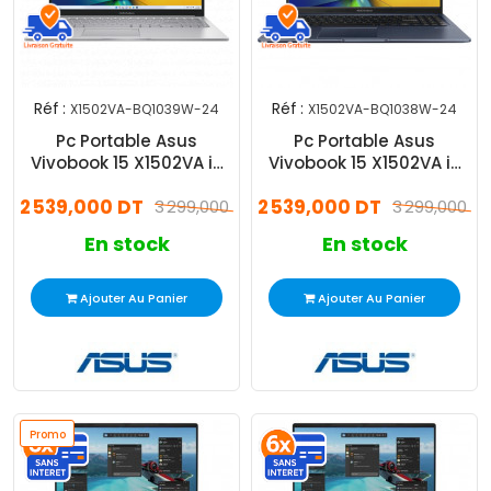
Réf :
Réf :
X1502VA-BQ1039W-24
X1502VA-BQ1038W-24
Pc Portable Asus
Pc Portable Asus
Vivobook 15 X1502VA i9
Vivobook 15 X1502VA i9
13Gén 24Go 512Go
13Gén 24Go 512Go W11
2 539,000 DT
2 539,000 DT
Windows 11
3 299,000 DT
3 299,000 D
En stock
En stock
Ajouter Au Panier
Ajouter Au Panier
Promo