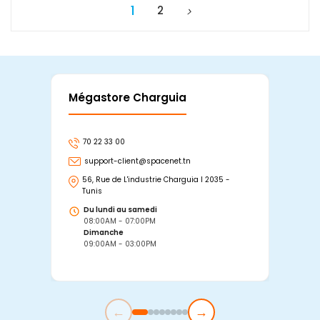
1
2
Mégastore Charguia
Mag
70 22 33 00
7
support-client@spacenet.tn
s
56, Rue de L'industrie Charguia I 2035 -
25
Tunis
Tu
Du lundi au samedi
D
08:00AM - 07:00PM
0
Dimanche
D
09:00AM - 03:00PM
0
←
→