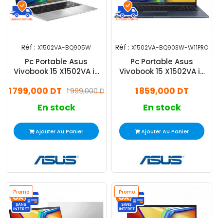
Réf :
Réf :
X1502VA-BQ905W
X1502VA-BQ903W-W11PRO
Pc Portable Asus
Pc Portable Asus
Vivobook 15 X1502VA i5
Vivobook 15 X1502VA i5
13Gén 8Go 512Go
13Gén 8Go 512Go
1 799,000 DT
1 859,000 DT
Windows 11
1 999,000 DT
Windows 11 Pro
En stock
En stock
Ajouter Au Panier
Ajouter Au Panier
Promo
Promo