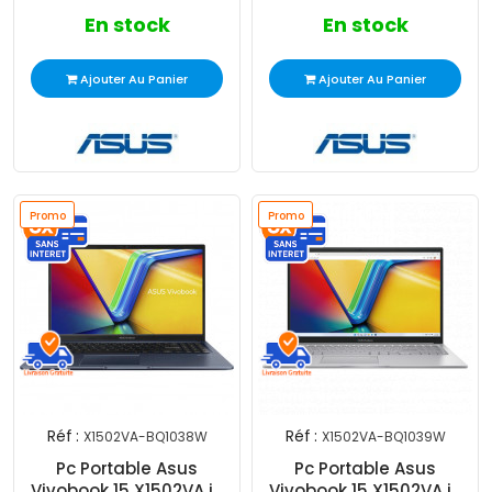
En stock
En stock
Ajouter Au Panier
Ajouter Au Panier
Promo
Promo
Réf :
Réf :
X1502VA-BQ1038W
X1502VA-BQ1039W
Pc Portable Asus
Pc Portable Asus
Vivobook 15 X1502VA i9
Vivobook 15 X1502VA i9