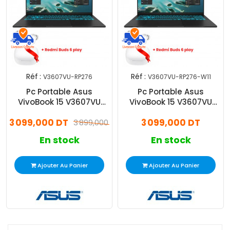
Réf :
Réf :
V3607VU-RP276
V3607VU-RP276-W11
Pc Portable Asus
Pc Portable Asus
VivoBook 15 V3607VU
VivoBook 15 V3607VU
Core 5 8Go 512Go SSD
Core 5 8Go 512Go SSD
3 099,000 DT
3 099,000 DT
RTX 4050
3 899,000 DT
RTX 4050 Windows 11
En stock
En stock
Ajouter Au Panier
Ajouter Au Panier