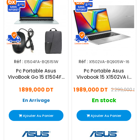
Réf :
Réf :
E1504FA-BQ5151W
X1502VA-BQ905W-16
Pc Portable Asus
Pc Portable Asus
VivoBook Go 15 E1504FA
Vivobook 15 X1502VA i5
AMD Ryzen 5 16Go 1To
13Gén 16Go 512Go
1 899,000 DT
1 989,000 DT
SSD Windows 11
Windows 11
2 299,000 DT
En stock
En Arrivage
Ajouter Au Panier
Ajouter Au Panier