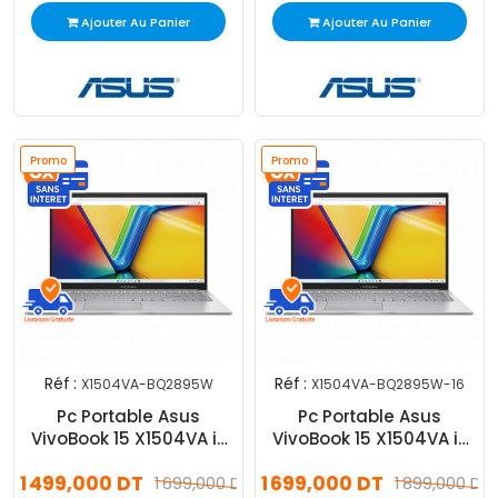
Ajouter Au Panier
Ajouter Au Panier
Promo
Promo
Réf :
Réf :
X1504VA-BQ2895W
X1504VA-BQ2895W-16
Pc Portable Asus
Pc Portable Asus
VivoBook 15 X1504VA i3
VivoBook 15 X1504VA i3
13Gén 8Go 512Go SSD
13Gén 16Go 512Go SSD
1 499,000 DT
1 699,000 DT
Windows 11
1 699,000 DT
Windows 11
1 899,000 DT