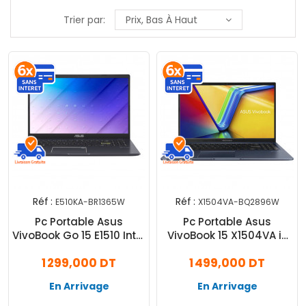
Trier par:
Prix, Bas À Haut
Réf :
Réf :
E510KA-BR1365W
X1504VA-BQ2896W
Pc Portable Asus
Pc Portable Asus
VivoBook Go 15 E1510 Intel
VivoBook 15 X1504VA i3
Celeron N4500 8Go
13Gén 8Go 512Go SSD
1 299,000 DT
1 499,000 DT
256Go Windows 11
Windows 11
En Arrivage
En Arrivage