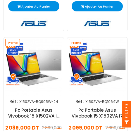
Ajouter Au Panier
Ajouter Au Panier
Promo
Promo
Réf :
Réf :
X1502VA-BQ905W-24
X1502VA-BQ1064W
FILTRE
Pc Portable Asus
Pc Portable Asus
Vivobook 15 X1502VA i5
Vivobook 15 X1502VA i7
13Gén 24Go 512Go
13Gén 8Go 512Go
2 089,000 DT
2 099,000 DT
Windows 11
2 399,000 DT
2 399,000 D