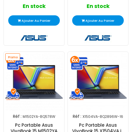
En stock
En stock
Ajouter Au Panier
Ajouter Au Panier
Promo
Réf :
Réf :
M1502YA-BQ578W
X1504VA-BQ2896W-16
Pc Portable Asus
Pc Portable Asus
VivoBook 15 M1502YA
VivoBook 15 X1504VA i3