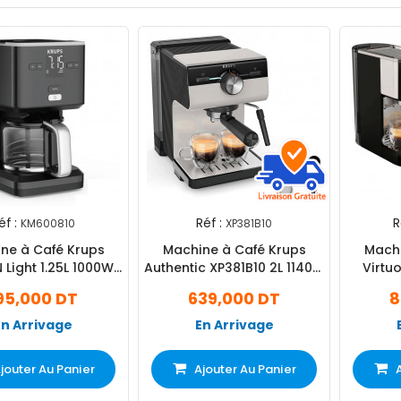
éf :
Réf :
R
KM600810
XP381B10
ne à Café Krups
Machine à Café Krups
Machi
 Light 1.25L 1000W
Authentic XP381B10 2L 1140W
Virtu
Noir
Noir
95,000 DT
639,000 DT
8
En Arrivage
En Arrivage
jouter Au Panier
Ajouter Au Panier