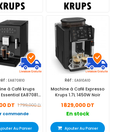
éf :
Réf :
EA870810
EA910A10
ne à Café krups
Machine à Café Expresso
n Essential EA870810
Krups 1.7L 1450W Noir
1450W Noir
000 DT
1 829,000 DT
1 799,000 DT
En stock
r commande
Ajouter Au Panier
Ajouter Au Panier