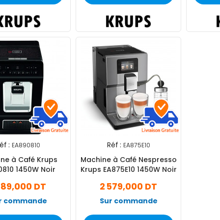
éf :
Réf :
EA890810
EA875E10
ne à Café Krups
Machine à Café Nespresso
0810 1450W Noir
Krups EA875E10 1450W Noir
889,000 DT
2 579,000 DT
r commande
Sur commande