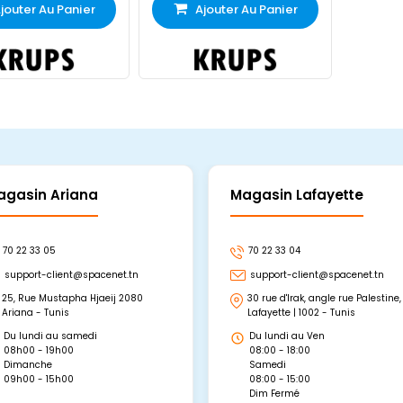
jouter Au Panier
Ajouter Au Panier
agasin Ariana
Magasin Lafayette
70 22 33 05
70 22 33 04
support-client@spacenet.tn
support-client@spacenet.tn
25, Rue Mustapha Hjaeij 2080
30 rue d'Irak, angle rue Palestine,
Ariana - Tunis
Lafayette | 1002 - Tunis
Du lundi au samedi
Du lundi au Ven
08h00 - 19h00
08:00 - 18:00
Dimanche
Samedi
09h00 - 15h00
08:00 - 15:00
Dim Fermé