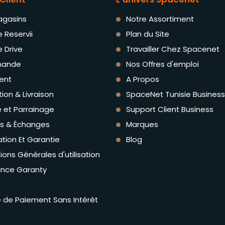
agasins
Notre Assortiment
e Reservii
Plan du Site
e Drive
Travailler Chez Spacenet
ande
Nos Offres d'emploi
ent
A Propos
tion & Livraison
SpaceNet Tunisie Business
té et Parrainage
Support Client Business
rs & Échanges
Marques
tion Et Garantie
Blog
ions Générales d'utilisation
ance Garanty
té de Paiement Sans Intérêt