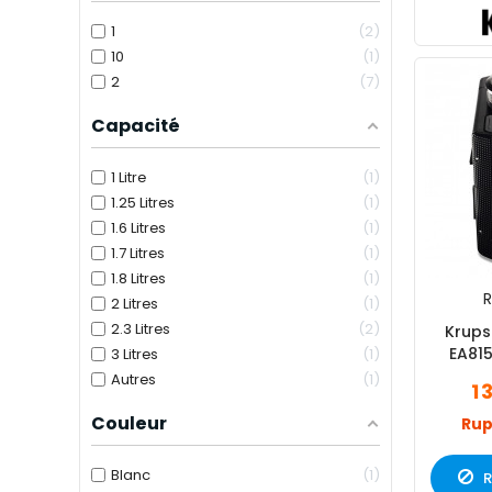
1
2
10
1
2
7
Capacité
1 Litre
1
1.25 Litres
1
1.6 Litres
1
1.7 Litres
1
1.8 Litres
1
R
2 Litres
1
2.3 Litres
2
Krups
EA81
3 Litres
1
Autres
1
1 
Couleur
Rup
Blanc
1
R