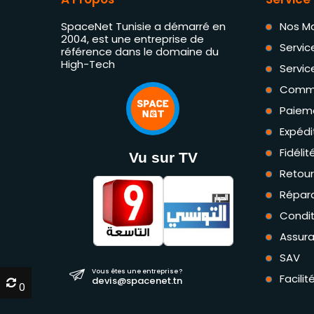
SpaceNet Tunisie a démarré en
Nos M
2004, est une entreprise de
Servic
référence dans le domaine du
High-Tech
Servic
Comm
Paiem
Expédi
Fidéli
Vu sur TV
Retou
Répara
Condit
Assur
SAV
Vous êtes une entreprise ?
Facili
devis@spacenet.tn
0
0