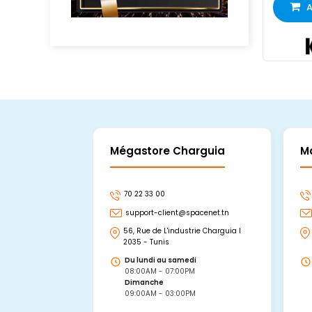
A
Mégastore Charguia
M
70 22 33 00
support-client@spacenet.tn
56, Rue de L'industrie Charguia I
2035 - Tunis
Du lundi au samedi
08:00AM - 07:00PM
Dimanche
09:00AM - 03:00PM