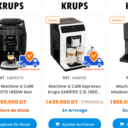
Promo
Promo
éf :
Réf :
R
EA815070
EA891110
 Machine à Café
Machine à Café Expresso
Machi
5070 1450W Noir
Krups EA891110 2.3L 1450W
Intuitio
Blanc
399,000 DT
1 439,000 DT
1 569,
2 199,000 DT
ture de stock
En Arrivage
Su
upture De Stock
Ajouter Au Panier