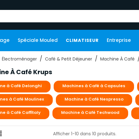
kage
Spéciale Mouled
Entreprise
CLIMATISEUR
Électroménager
Café & Petit Déjeuner
Machine À Café
ne À Café Krups
ne à Café Delonghi
Machines à Café à Capsules
nes à Café Moulinex
Machine à Café Nespresso
ne à Café Caffitaly
Machine à Café Techwood
Afficher 1-10 dans 10 produits.