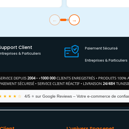
←
→
Support Client
Paiement Sécurisé
Entreprises & Particuliers
Entreprises & Particuliers
SERVICE DEPUIS
2004
•
+
1000 000
CLIENTS ENREGISTRÉS
•
PRODUITS 100% 
PAIEMENT SÉCURISÉ
•
SERVICE CLIENT RÉACTIF
•
LIVRAISON
24/48H
TUNISI
★ ★ ★ ★ ☆
4/5 ⭐ sur Google Reviews – Votre e-commerce de confian
Client
L’univers Spacenet