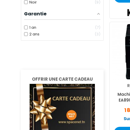
Noir
9
Garantie
1 an
7
2 ans
3
OFFRIR UNE CARTE CADEAU
R
Machi
EA89
1 
Su