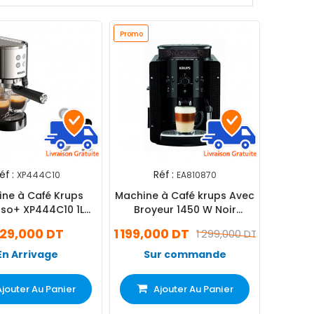
Promo
éf :
Réf :
XP444C10
EA810870
ne à Café Krups
Machine à Café krups Avec
oso+ XP444C10 1L
Broyeur 1450 W Noir
1350W Noir
(EA810870)
29,000 DT
1 199,000 DT
1 299,000 DT
En Arrivage
Sur commande
Ajouter Au Panier
Ajouter Au Panier