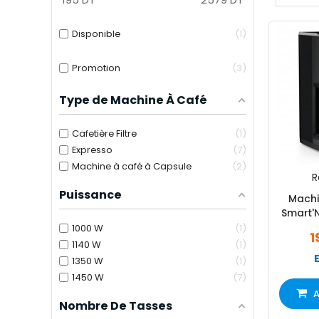
Disponible
1
Promotion
3
Type de Machine À Café
Cafetière Filtre
1
Expresso
7
Machine à café à Capsule
2
R
Puissance
Machi
Smart'N
1000 W
1
1
1140 W
1
1350 W
1
1450 W
7
A
Nombre De Tasses