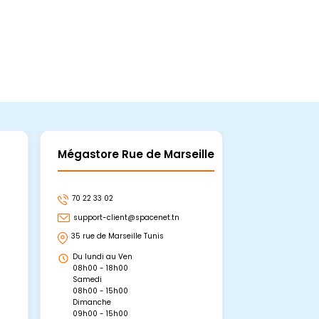
Mégastore Rue de Marseille
Mégastore
70 22 33 02
70 22 33 06
support-client@spacenet.tn
support-clie
35 rue de Marseille Tunis
Avenue Abou 
Hammamet, 
Du lundi au Ven
Du lundi au 
08h00 - 18h00
08h00 - 19h0
Samedi
Dimanche
08h00 - 15h00
09h00 - 15h0
Dimanche
09h00 - 15h00