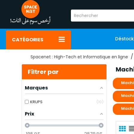
Déstoc
CATÉGORIES
Spacenet : High-Tech et Informatique en ligne
Machi
Filtrer par
Machi
Marques
Machi
KRUPS
10
Machi
Prix
195
DT
2579
DT