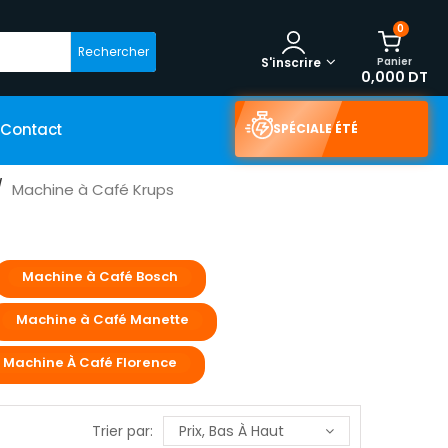
0
Rechercher
Panier
S'inscrire
0,000 DT
Contact
SPÉCIALE ÉTÉ
Machine à Café Krups
Machine à Café Bosch
Machine à Café Manette
Machine À Café Florence
Trier par:
Prix, Bas À Haut