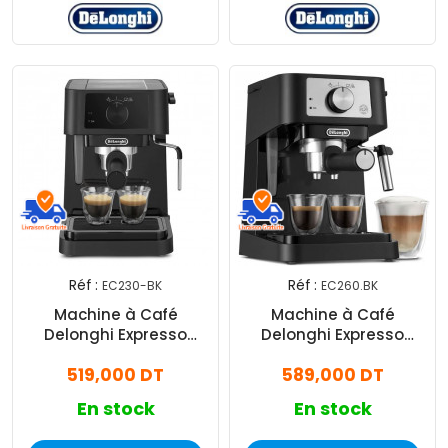
Réf :
Réf :
EC230-BK
EC260.BK
Machine à Café
Machine à Café
Delonghi Expresso
Delonghi Expresso
Stilosa 1100W
Stilosa 1100W Noir
519,000 DT
589,000 DT
Noir(EC230-BK)
(EC260.BK)
En stock
En stock