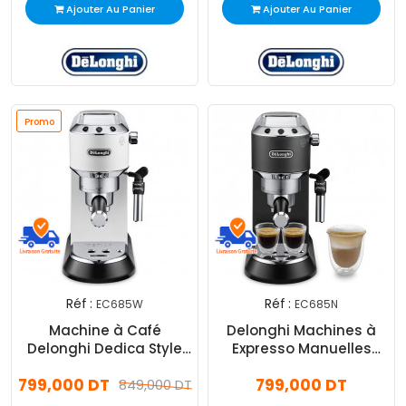
Ajouter Au Panier
Ajouter Au Panier
Promo
Réf :
Réf :
EC685W
EC685N
Machine à Café
Delonghi Machines à
Delonghi Dedica Style
Expresso Manuelles
Blanc EC685W
EC685N 1300W Noir
799,000 DT
799,000 DT
849,000 DT