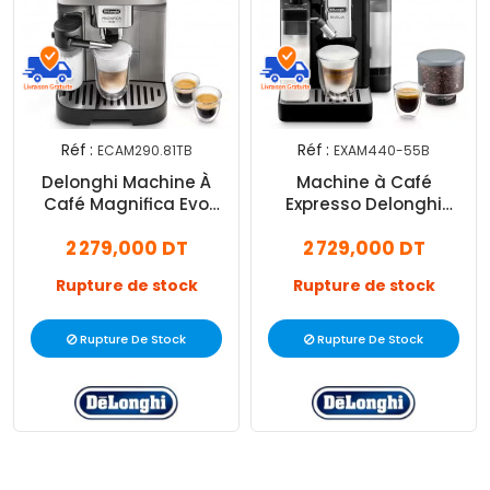
Réf :
Réf :
ECAM290.81TB
EXAM440-55B
Delonghi Machine À
Machine à Café
Café Magnifica Evo
Expresso Delonghi
ECAM290.81TB 1450W
Rivelia Onyx 1450W Noir
2 279,000 DT
2 729,000 DT
Noir
Rupture de stock
Rupture de stock
Rupture De Stock
Rupture De Stock