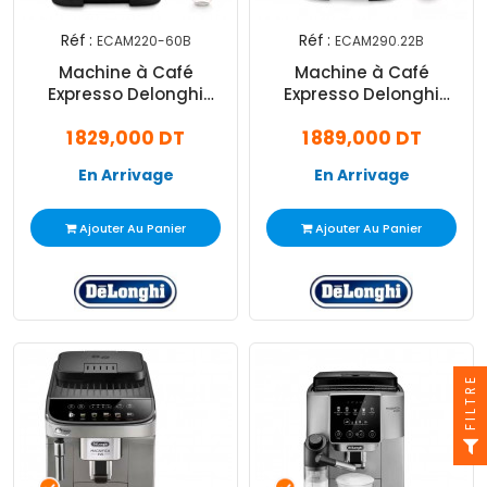
Réf :
Réf :
ECAM220-60B
ECAM290.22B
Machine à Café
Machine à Café
Expresso Delonghi
Expresso Delonghi
Magnifica Start 1450W
Magnifica Evo Noir
1 829,000 DT
1 889,000 DT
Noir
En Arrivage
En Arrivage
Ajouter Au Panier
Ajouter Au Panier
FILTRE