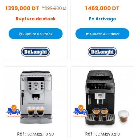
1450W Noir
Magnifica Start 1450W
1 399,000 DT
1 469,000 DT
1 899,000 DT
Noir
Rupture de stock
En Arrivage
Rupture De Stock
Ajouter Au Panier
Réf :
Réf :
ECAM22.110 SB
ECAM290.21B