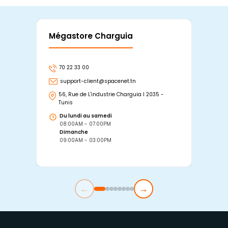
Mégastore Charguia
Mag
70 22 33 00
7
support-client@spacenet.tn
s
56, Rue de L'industrie Charguia I 2035 -
25
Tunis
Tu
Du lundi au samedi
D
08:00AM - 07:00PM
0
Dimanche
D
09:00AM - 03:00PM
0
←
→