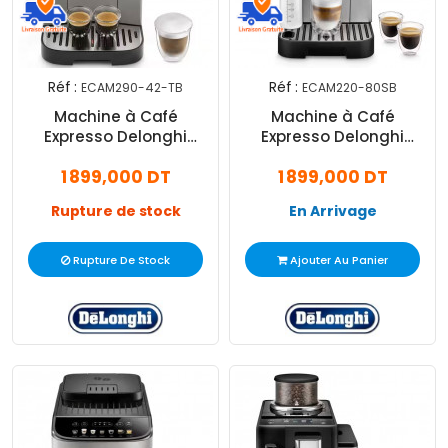
Réf :
Réf :
ECAM290-42-TB
ECAM220-80SB
Machine à Café
Machine à Café
Expresso Delonghi
Expresso Delonghi
Magnifica Evo 1450W
Magnifica Start 1450W
1 899,000 DT
1 899,000 DT
Silver
Silver
Rupture de stock
En Arrivage
Rupture De Stock
Ajouter Au Panier