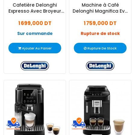
Cafetière Delonghi
Machine à Café
Expresso Avec Broyeur
Delonghi Magnifica Evo
Magnifica (ECAM22.110
Expresso ECAM290.21B
1 699,000 DT
1 759,000 DT
SB)
Noir
Sur commande
Rupture de stock
Ajouter Au Panier
Rupture De Stock