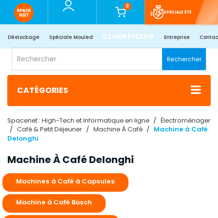
0
SPÉCIALE ÉTÉ
CLIMATISEUR
Déstockage
Spéciale Mouled
Entreprise
Contac
Rechercher
CATÉGORIES
Spacenet : High-Tech et Informatique en ligne
Électroménager
Café & Petit Déjeuner
Machine À Café
Machine à Café
Delonghi
Machine À Café Delonghi
Machines à Café à Capsules
Machine à Café Bosch