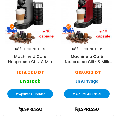
Réf :
Réf :
C123-N1-XE-S
C123-N1-XE-R
Machine à Café
Machine à Café
Nespresso Citiz & Milk
Nespresso Citiz & Milk
C123N1XE 1500W + 20
C123N1XE 1500W + 20
1 019,000 DT
1 019,000 DT
Capsules - Silver
Capsules - Rouge
En stock
En Arrivage
Ajouter Au Panier
Ajouter Au Panier