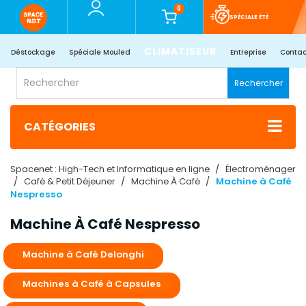
0
SPÉCIALE ÉTÉ
CLIMATISEUR
Déstockage
Spéciale Mouled
Entreprise
Contac
Rechercher
CATÉGORIES
Spacenet : High-Tech et Informatique en ligne
Électroménager
Café & Petit Déjeuner
Machine À Café
Machine à Café
Nespresso
Machine À Café Nespresso
Machine à Café Delonghi
Machines à Café à Capsules