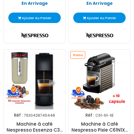
En Arrivage
En Arrivage
Ajouter Au Panier
Ajouter Au Panier
Promo
Réf :
Réf :
7630428745448
C61-N1-XE
Machine à café
Machine à Café
Nespresso Essenza C30
Nespresso Pixie C61N1XE