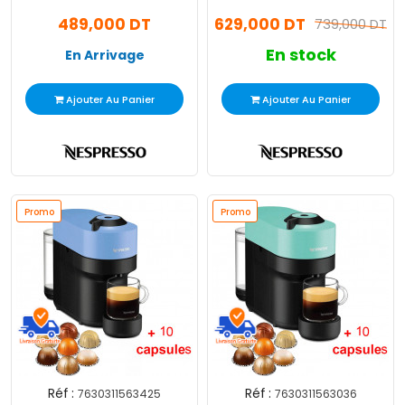
N1 XE Mini 1200W Blanc
1260W - Noir
489,000 DT
629,000 DT
739,000 DT
En stock
En Arrivage
Ajouter Au Panier
Ajouter Au Panier
Promo
Promo
Réf :
Réf :
7630311563425
7630311563036