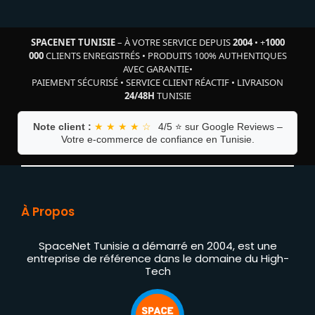
SPACENET TUNISIE
– À VOTRE SERVICE DEPUIS
2004
•
+
1000
000
CLIENTS ENREGISTRÉS
•
PRODUITS 100% AUTHENTIQUES
AVEC GARANTIE
•
PAIEMENT SÉCURISÉ
•
SERVICE CLIENT RÉACTIF
•
LIVRAISON
24/48H
TUNISIE
Note client :
★ ★ ★ ★ ☆
4/5 ⭐ sur Google Reviews –
Votre e-commerce de confiance en Tunisie.
À Propos
SpaceNet Tunisie a démarré en 2004, est une
entreprise de référence dans le domaine du High-
Tech