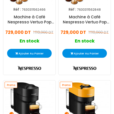
Réf :
Réf :
7630311562466
7630311562848
Machine à Café
Machine à Café
Nespresso Vertuo Pop
Nespresso Vertuo Pop
1500W Blanc
1500W Rouge
729,000 DT
729,000 DT
1 110,000 DT
1 110,000 DT
En stock
En stock
Ajouter Au Panier
Ajouter Au Panier
Promo
Promo