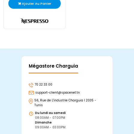
Ajouter Au Panier
Mégastore Charguia
Mag
70 22 33 00
7
support-client@spacenet.tn
s
56, Rue de L'industrie Charguia I 2035 -
25
Tunis
Tu
Du lundi au samedi
D
08:00AM - 07:00PM
0
Dimanche
D
09:00AM - 03:00PM
0