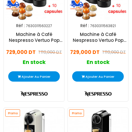
Réf :
Réf :
7630311563227
7630311563821
Machine à Café
Machine à Café
Nespresso Vertuo Pop
Nespresso Vertuo Pop
1500W Noir
1500W Jaune
729,000 DT
729,000 DT
1 110,000 DT
1 110,000 DT
En stock
En stock
Ajouter Au Panier
Ajouter Au Panier
Promo
Promo