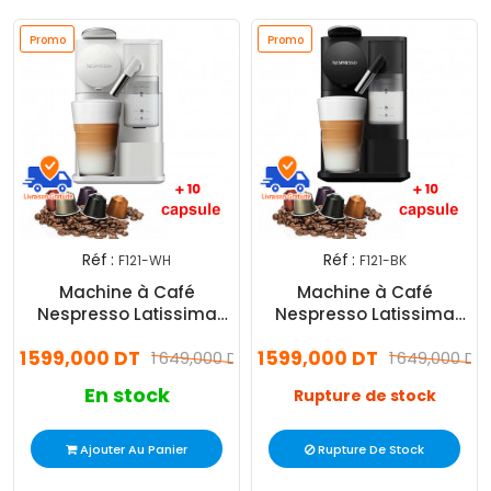
Promo
Promo
Réf :
Réf :
F121-WH
F121-BK
Machine à Café
Machine à Café
Nespresso Latissima
Nespresso Latissima
One F121 1450W - Blanc
One F121 1450W - Noir
1 599,000 DT
1 599,000 DT
1 649,000 DT
1 649,000 DT
En stock
Rupture de stock
Ajouter Au Panier
Rupture De Stock