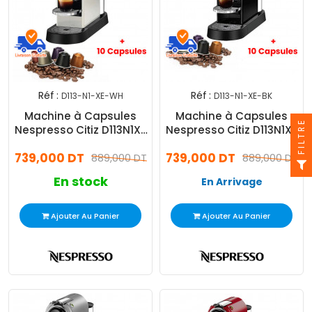
Réf :
Réf :
D113-N1-XE-WH
D113-N1-XE-BK
Machine à Capsules
Machine à Capsules
FILTRE
Nespresso Citiz D113N1XE
Nespresso Citiz D113N1XE
1500W - Blanc
1260W - Noir
739,000 DT
739,000 DT
889,000 DT
889,000 DT
En stock
En Arrivage
Ajouter Au Panier
Ajouter Au Panier