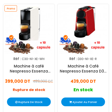
Promo
Réf :
Réf :
C30-N1-XE-WH
D30-N1-XE-R
Machine à café
Machine à Café
Nespresso Essenza
Nespresso Essenza D30
C30N1XE 1200W - Blanc
1200W - Rouge
399,000 DT
439,000 DT
489,000 DT
En stock
Rupture de stock
Rupture De Stock
Ajouter Au Panier