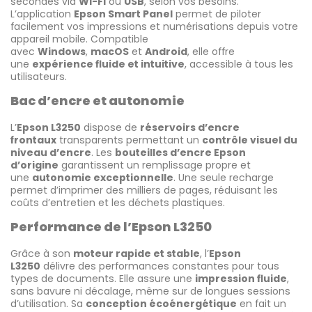
secondes via
Wi-Fi
ou
USB
, selon vos besoins.
L’application
Epson Smart Panel
permet de piloter
facilement vos impressions et numérisations depuis votre
appareil mobile. Compatible
avec
Windows
,
macOS
et
Android
, elle offre
une
expérience fluide et intuitive
, accessible à tous les
utilisateurs.
Bac d’encre et autonomie
L’
Epson L3250
dispose de
réservoirs d’encre
frontaux
transparents permettant un
contrôle visuel du
niveau d’encre
. Les
bouteilles d’encre Epson
d’origine
garantissent un remplissage propre et
une
autonomie exceptionnelle
. Une seule recharge
permet d’imprimer des milliers de pages, réduisant les
coûts d’entretien et les déchets plastiques.
Performance de l’Epson L3250
Grâce à son
moteur rapide et stable
, l’
Epson
L3250
délivre des performances constantes pour tous
types de documents. Elle assure une
impression fluide
,
sans bavure ni décalage, même sur de longues sessions
d’utilisation. Sa
conception écoénergétique
en fait un