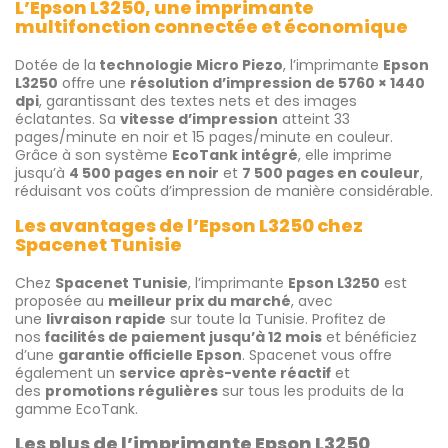
L’Epson L3250, une imprimante
multifonction connectée et économique
Dotée de la
technologie Micro Piezo
, l’imprimante
Epson
L3250
offre une
résolution d’impression de 5760 × 1440
dpi
, garantissant des textes nets et des images
éclatantes. Sa
vitesse d’impression
atteint 33
pages/minute en noir et 15 pages/minute en couleur.
Grâce à son système
EcoTank intégré
, elle imprime
jusqu’à
4 500 pages en noir
et
7 500 pages en couleur
,
réduisant vos coûts d’impression de manière considérable.
Les avantages de l’Epson L3250 chez
Spacenet Tunisie
Chez
Spacenet Tunisie
, l’imprimante
Epson L3250
est
proposée au
meilleur prix du marché
, avec
une
livraison rapide
sur toute la Tunisie. Profitez de
nos
facilités de paiement jusqu’à 12 mois
et bénéficiez
d’une
garantie officielle Epson
. Spacenet vous offre
également un
service après-vente réactif
et
des
promotions régulières
sur tous les produits de la
gamme EcoTank.
Les plus de l’imprimante Epson L3250