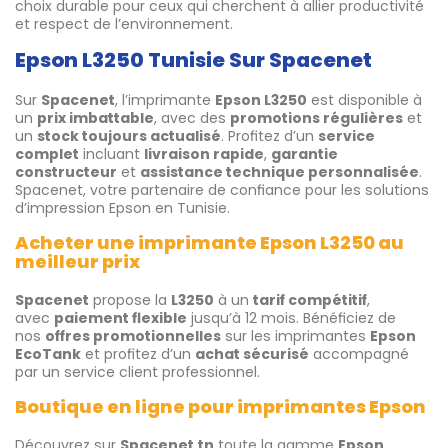
choix durable pour ceux qui cherchent à allier productivité
et respect de l’environnement.
Epson L3250 Tunisie Sur Spacenet
Sur
Spacenet
, l’imprimante
Epson L3250
est disponible à
un
prix imbattable
, avec des
promotions régulières
et
un
stock toujours actualisé
. Profitez d’un
service
complet
incluant
livraison rapide
,
garantie
constructeur
et
assistance technique personnalisée
.
Spacenet, votre partenaire de confiance pour les solutions
d’impression Epson en Tunisie.
Acheter une imprimante Epson L3250 au
meilleur prix
Spacenet
propose la
L3250
à un
tarif compétitif
,
avec
paiement flexible
jusqu’à 12 mois. Bénéficiez de
nos
offres promotionnelles
sur les imprimantes
Epson
EcoTank
et profitez d’un
achat sécurisé
accompagné
par un service client professionnel.
Boutique en ligne pour imprimantes Epson
Découvrez sur
Spacenet.tn
toute la gamme
Epson