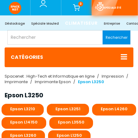
0
SPÉCIALE ÉTÉ
CLIMATISEUR
Déstockage
Spéciale Mouled
Entreprise
Contac
Rechercher
CATÉGORIES
Spacenet : High-Tech et Informatique en ligne
Impression
Imprimante
Imprimante Epson
Epson L3250
Epson L3250
Epson L3210
Epson L3251
Epson L4260
Epson L14150
Epson L3550
Epson L3260
Epson L1250