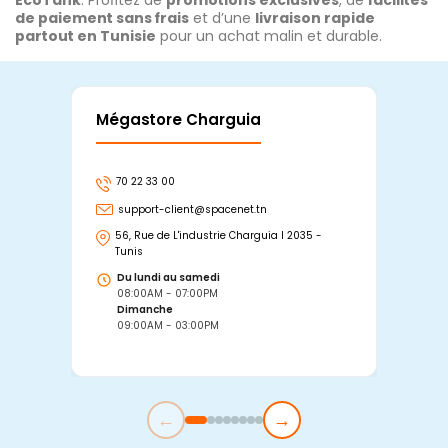
EcoTank
. Profitez de
promotions exclusives
, de
facilités
de paiement sans frais
et d’une
livraison rapide
partout en Tunisie
pour un achat malin et durable.
Mégastore Charguia
Mag
70 22 33 00
7
support-client@spacenet.tn
s
56, Rue de L'industrie Charguia I 2035 -
25
Tunis
Tu
Du lundi au samedi
D
08:00AM - 07:00PM
0
Dimanche
D
09:00AM - 03:00PM
0
←
→