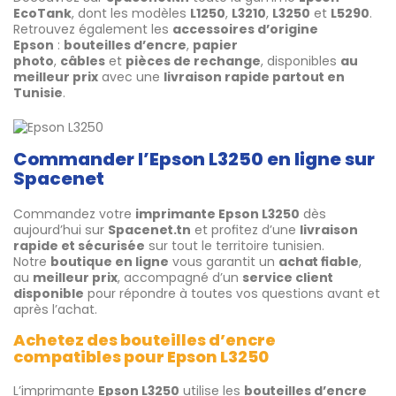
EcoTank
, dont les modèles
L1250
,
L3210
,
L3250
et
L5290
.
Retrouvez également les
accessoires d’origine
Epson
:
bouteilles d’encre
,
papier
photo
,
câbles
et
pièces de rechange
, disponibles
au
meilleur prix
avec une
livraison rapide partout en
Tunisie
.
Commander l’Epson L3250 en ligne sur
Spacenet
Commandez votre
imprimante Epson L3250
dès
aujourd’hui sur
Spacenet.tn
et profitez d’une
livraison
rapide et sécurisée
sur tout le territoire tunisien.
Notre
boutique en ligne
vous garantit un
achat fiable
,
au
meilleur prix
, accompagné d’un
service client
disponible
pour répondre à toutes vos questions avant et
après l’achat.
Achetez des bouteilles d’encre
compatibles pour Epson L3250
L’imprimante
Epson L3250
utilise les
bouteilles d’encre