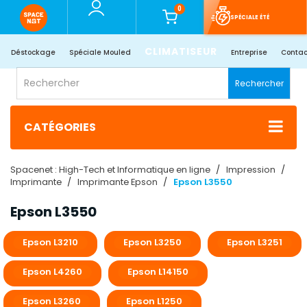
0
SPÉCIALE ÉTÉ
CLIMATISEUR
Déstockage
Spéciale Mouled
Entreprise
Contac
Rechercher
CATÉGORIES
Spacenet : High-Tech et Informatique en ligne
Impression
Imprimante
Imprimante Epson
Epson L3550
Epson L3550
Epson L3210
Epson L3250
Epson L3251
Epson L4260
Epson L14150
Epson L3260
Epson L1250