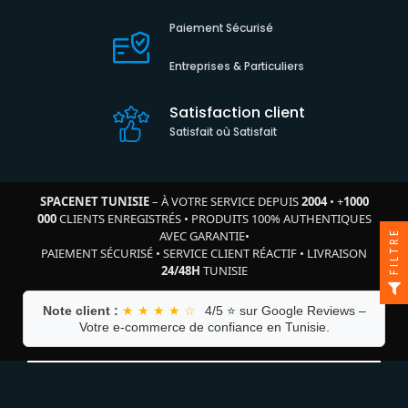
Paiement Sécurisé
Entreprises & Particuliers
Satisfaction client
Satisfait où Satisfait
SPACENET TUNISIE
– À VOTRE SERVICE DEPUIS
2004
•
+
1000
000
CLIENTS ENREGISTRÉS
•
PRODUITS 100% AUTHENTIQUES
AVEC GARANTIE
•
FILTRE
PAIEMENT SÉCURISÉ
•
SERVICE CLIENT RÉACTIF
•
LIVRAISON
24/48H
TUNISIE
Note client :
★ ★ ★ ★ ☆
4/5 ⭐ sur Google Reviews –
Votre e-commerce de confiance en Tunisie.