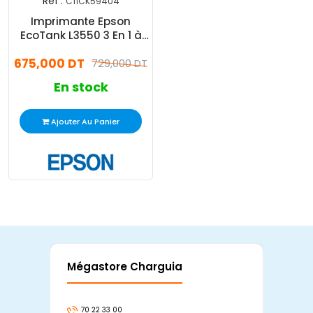
Réf :
C11CK59404
Imprimante Epson
EcoTank L3550 3 En 1 à
Réservoir d'Encre
675,000 DT
Couleur Wifi
729,000 DT
En stock
Ajouter Au Panier
Mégastore Charguia
Mag
70 22 33 00
7