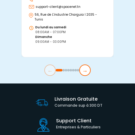
support-client@spacenet.tn
s
56, Rue de L'industrie Charguia I 2035 -
25
Tunis
Tu
Du lundi au samedi
D
08:00AM - 07:00PM
0
Dimanche
D
09:00AM - 03:00PM
0
←
→
Livraison Gratuite
Commande sup à 300 DT
Support Client
Entreprises & Particuliers