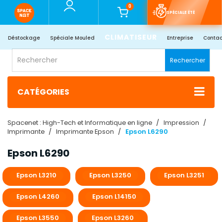
0
SPÉCIALE ÉTÉ
CLIMATISEUR
Déstockage
Spéciale Mouled
Entreprise
Contac
Rechercher
CATÉGORIES
Spacenet : High-Tech et Informatique en ligne
Impression
Imprimante
Imprimante Epson
Epson L6290
Epson L6290
Epson L3210
Epson L3250
Epson L3251
Epson L4260
Epson L14150
Epson L3550
Epson L3260