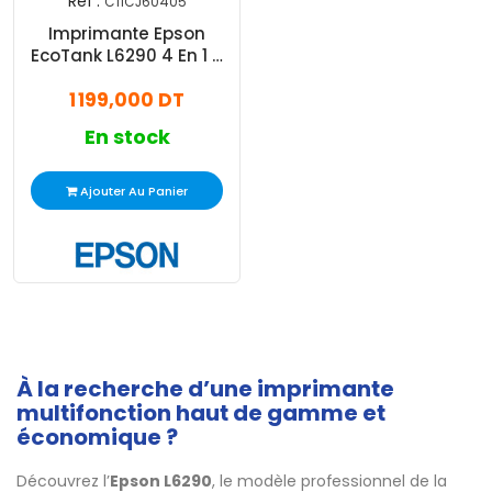
Réf :
C11CJ60405
Imprimante Epson
EcoTank L6290 4 En 1 à
Réservoir Intégré A4 Wifi
1 199,000 DT
(C11CJ60405)
En stock
Ajouter Au Panier
À la recherche d’une imprimante
multifonction haut de gamme et
économique ?
Découvrez l’
Epson L6290
, le modèle professionnel de la