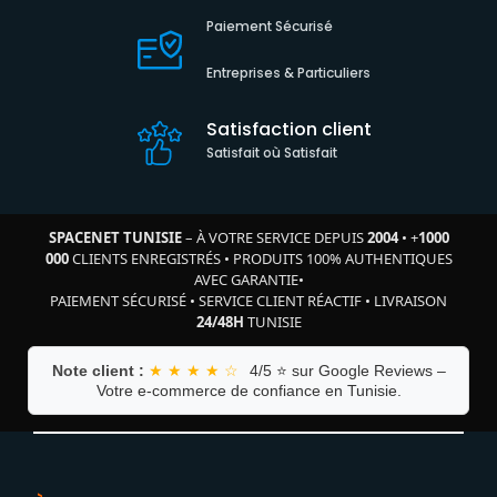
Paiement Sécurisé
Entreprises & Particuliers
Satisfaction client
Satisfait où Satisfait
SPACENET TUNISIE
– À VOTRE SERVICE DEPUIS
2004
•
+
1000
000
CLIENTS ENREGISTRÉS
•
PRODUITS 100% AUTHENTIQUES
AVEC GARANTIE
•
PAIEMENT SÉCURISÉ
•
SERVICE CLIENT RÉACTIF
•
LIVRAISON
24/48H
TUNISIE
Note client :
★ ★ ★ ★ ☆
4/5 ⭐ sur Google Reviews –
Votre e-commerce de confiance en Tunisie.