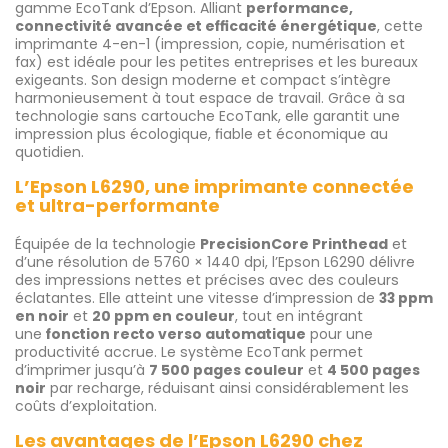
gamme EcoTank d’Epson. Alliant
performance,
connectivité avancée et efficacité énergétique
, cette
imprimante 4-en-1 (impression, copie, numérisation et
fax) est idéale pour les petites entreprises et les bureaux
exigeants. Son design moderne et compact s’intègre
harmonieusement à tout espace de travail. Grâce à sa
technologie sans cartouche EcoTank, elle garantit une
impression plus écologique, fiable et économique au
quotidien.
L’Epson L6290, une imprimante connectée
et ultra-performante
Équipée de la technologie
PrecisionCore Printhead
et
d’une résolution de 5760 × 1440 dpi, l’Epson L6290 délivre
des impressions nettes et précises avec des couleurs
éclatantes. Elle atteint une vitesse d’impression de
33 ppm
en noir
et
20 ppm en couleur
, tout en intégrant
une
fonction recto verso automatique
pour une
productivité accrue. Le système EcoTank permet
d’imprimer jusqu’à
7 500 pages couleur
et
4 500 pages
noir
par recharge, réduisant ainsi considérablement les
coûts d’exploitation.
Les avantages de l’Epson L6290 chez