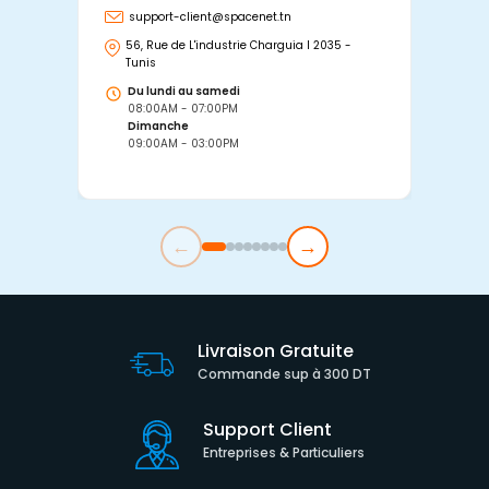
support-client@spacenet.tn
s
56, Rue de L'industrie Charguia I 2035 -
25
Tunis
Tu
Du lundi au samedi
D
08:00AM - 07:00PM
0
Dimanche
D
09:00AM - 03:00PM
0
←
→
Livraison Gratuite
Commande sup à 300 DT
Support Client
Entreprises & Particuliers