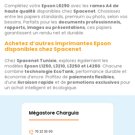
Complétez votre
Epson L6290
avec les
rames A4 de
haute qualité
disponibles chez
Spacenet
. Choisissez
entre les papiers standards, premium ou photo, selon vos
besoins. Parfaits pour les
documents professionnels,
rapports, images ou présentations
, ces papiers
garantissent un rendu net et durable.
Achetez d’autres imprimantes Epson
disponibles chez Spacenet
Chez
Spacenet Tunisie
, explorez également les
modèles
Epson L1250, L3210, L3250 et L4260
. Chacune
combine
technologie EcoTank
, performance durable et
économie d’encre. Profitez de
paiements flexibles
,
d’une
livraison rapide
et de
promotions exclusives
pour
un achat intelligent et écologique.
Mégastore Charguia
Mag
70 22 33 00
7