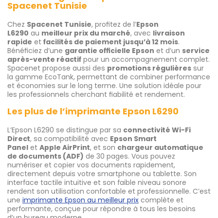
Spacenet Tunisie
Chez
Spacenet Tunisie
, profitez de l’
Epson
L6290
au
meilleur prix du marché
, avec
livraison
rapide
et
facilités de paiement jusqu’à 12 mois
.
Bénéficiez d’une
garantie officielle Epson
et d’un
service
après-vente réactif
pour un accompagnement complet.
Spacenet propose aussi des
promotions régulières
sur
la gamme EcoTank, permettant de combiner performance
et économies sur le long terme. Une solution idéale pour
les professionnels cherchant fiabilité et rendement.
Les plus de l’imprimante Epson L6290
L’Epson L6290 se distingue par sa
connectivité Wi-Fi
Direct
, sa compatibilité avec
Epson Smart
Panel
et
Apple AirPrint
, et son
chargeur automatique
de documents (ADF)
de 30 pages. Vous pouvez
numériser et copier vos documents rapidement,
directement depuis votre smartphone ou tablette. Son
interface tactile intuitive et son faible niveau sonore
rendent son utilisation confortable et professionnelle. C’est
une
imprimante Epson au meilleur prix
complète et
performante, conçue pour répondre à tous les besoins
d’un bureau moderne.