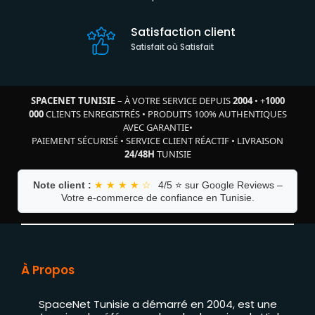
Satisfaction client
Satisfait où Satisfait
SPACENET TUNISIE
– À VOTRE SERVICE DEPUIS
2004
•
+
1000
000
CLIENTS ENREGISTRÉS
•
PRODUITS 100% AUTHENTIQUES
AVEC GARANTIE
•
PAIEMENT SÉCURISÉ
•
SERVICE CLIENT RÉACTIF
•
LIVRAISON
24/48H
TUNISIE
Note client :
★ ★ ★ ★ ☆
4/5 ⭐ sur Google Reviews –
Votre e-commerce de confiance en Tunisie.
À Propos
SpaceNet Tunisie a démarré en 2004, est une