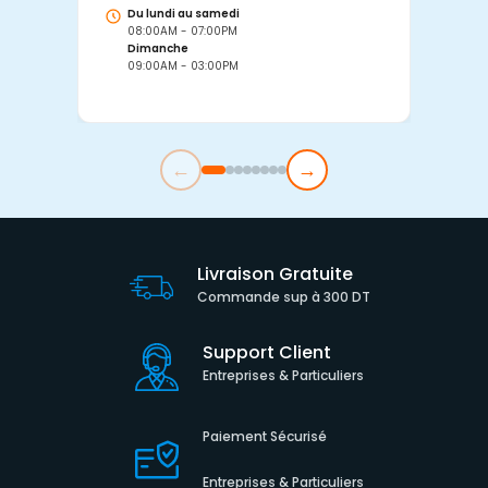
Du lundi au samedi
D
08:00AM - 07:00PM
0
Dimanche
D
09:00AM - 03:00PM
0
←
→
Livraison Gratuite
Commande sup à 300 DT
Support Client
Entreprises & Particuliers
Paiement Sécurisé
Entreprises & Particuliers