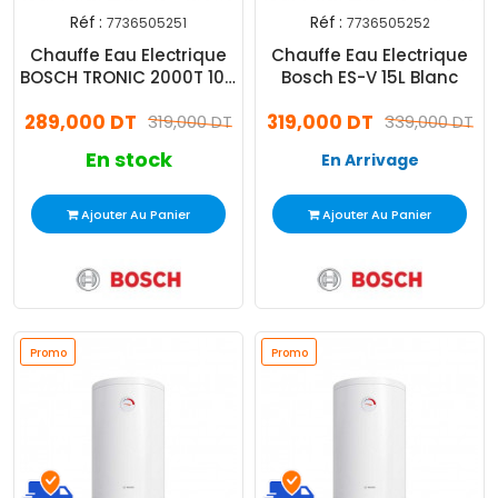
Réf :
Réf :
7736505251
7736505252
Chauffe Eau Electrique
Chauffe Eau Electrique
BOSCH TRONIC 2000T 10 L
Bosch ES-V 15L Blanc
Blanc
289,000 DT
319,000 DT
319,000 DT
339,000 DT
En stock
En Arrivage
Ajouter Au Panier
Ajouter Au Panier
Promo
Promo