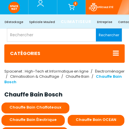
0
SPÉCIALE ÉTÉ
CLIMATISEUR
Déstockage
Spéciale Mouled
Entreprise
Contac
Rechercher
CATÉGORIES
Spacenet : High-Tech et Informatique en ligne
Électroménager
Climatisation & Chauffage
Chauffe Bain
Chauffe Bain
Bosch​
Chauffe Bain Bosch​
Chauffe Bain Chaffoteaux
Chauffe Bain Électrique​
Chauffe Bain OCEAN