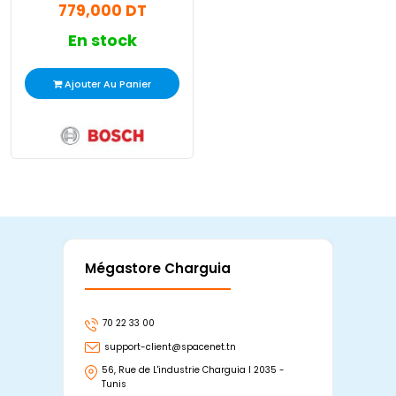
779,000 DT
En stock
Ajouter Au Panier
Mégastore Charguia
Mag
70 22 33 00
7
support-client@spacenet.tn
s
56, Rue de L'industrie Charguia I 2035 -
25
Tunis
Tu