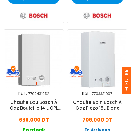
FILTRE
Réf :
Réf :
7702431952
7703331997
Chauffe Eau Bosch À
Chauffe Bain Bosch À
Gaz Bouteille 14 L GPL
Gaz Piezo 18L Blanc
Piezzo Blanc
689,000 DT
709,000 DT
En stock
En Arrivage