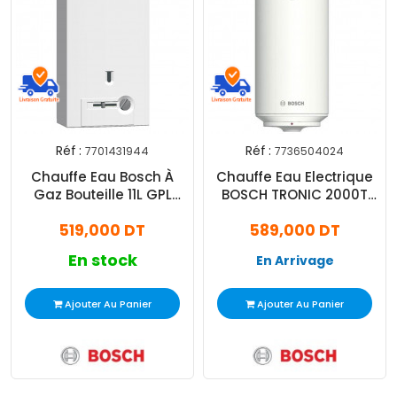
Réf :
Réf :
7701431944
7736504024
Chauffe Eau Bosch À
Chauffe Eau Electrique
Gaz Bouteille 11L GPL
BOSCH TRONIC 2000T
Piezzo Blanc
120L Blanc
519,000 DT
589,000 DT
En stock
En Arrivage
Ajouter Au Panier
Ajouter Au Panier