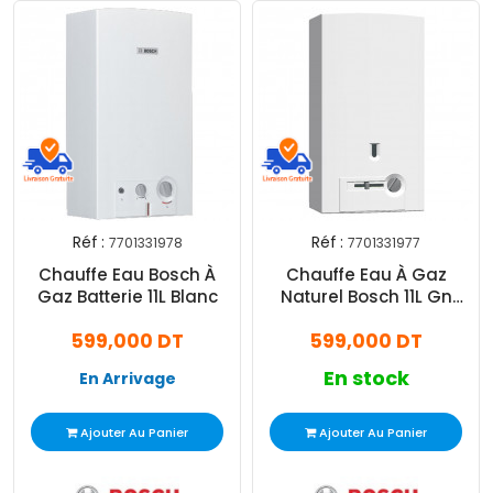
Réf :
Réf :
7701331978
7701331977
Chauffe Eau Bosch À
Chauffe Eau À Gaz
Gaz Batterie 11L Blanc
Naturel Bosch 11L Gn
Piezzo Blanc
599,000 DT
599,000 DT
En stock
En Arrivage
Ajouter Au Panier
Ajouter Au Panier