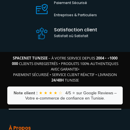
Paiement Sécurisé
Entreprises & Particuliers
Satisfaction client
Satisfait où Satisfait
SPACENET TUNISIE
– À VOTRE SERVICE DEPUIS
2004
•
+
1000
000
CLIENTS ENREGISTRÉS
•
PRODUITS 100% AUTHENTIQUES
AVEC GARANTIE
•
PAIEMENT SÉCURISÉ
•
SERVICE CLIENT RÉACTIF
•
LIVRAISON
24/48H
TUNISIE
Note client :
★ ★ ★ ★ ☆
4/5 ⭐ sur Google Reviews –
Votre e-commerce de confiance en Tunisie.
À Propos