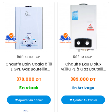
Réf :
Réf :
CB10L-GPL
M.10GPL
Chauffe Bain Coala à 10
Chauffe Eau Biolux
L GPL Gaz Bouteille
M.10GPL à Gaz Bouteille
CB10L-GPL
10L Blanc
379,000 DT
389,000 DT
En stock
En Arrivage
Ajouter Au Panier
Ajouter Au Panier