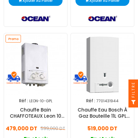
Ajouter Au Panier
Ajouter Au Panier
Promo
FILTRE
Réf :
Réf :
LEON-10-GPL
7701431944
Chauffe Bain
Chauffe Eau Bosch À
CHAFFOTEAUX Leon 10
Gaz Bouteille 11L GPL
Litres Gaz Bouteille
Piezzo Blanc
479,000 DT
519,000 DT
599,000 DT