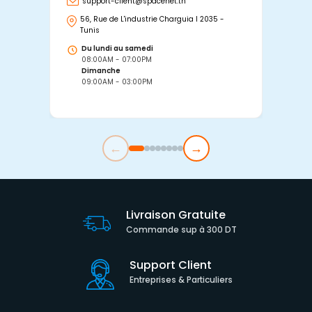
support-client@spacenet.tn
s
56, Rue de L'industrie Charguia I 2035 -
25
Tunis
Tu
Du lundi au samedi
D
08:00AM - 07:00PM
0
Dimanche
D
09:00AM - 03:00PM
0
←
→
Livraison Gratuite
Commande sup à 300 DT
Support Client
Entreprises & Particuliers