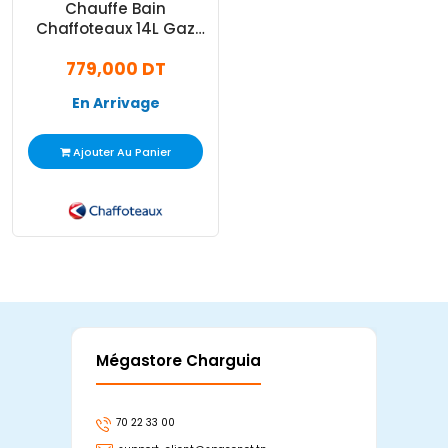
Chauffe Bain
Chaffoteaux 14L Gaz
Bouteille Blanc
779,000 DT
En Arrivage
Ajouter Au Panier
Mégastore Charguia
Mag
70 22 33 00
7