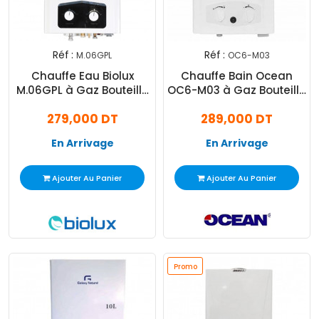
Réf :
Réf :
M.06GPL
OC6-M03
Chauffe Eau Biolux
Chauffe Bain Ocean
M.06GPL à Gaz Bouteille
OC6-M03 à Gaz Bouteille
6L Blanc
6L Blanc
279,000 DT
289,000 DT
En Arrivage
En Arrivage
Ajouter Au Panier
Ajouter Au Panier
Promo