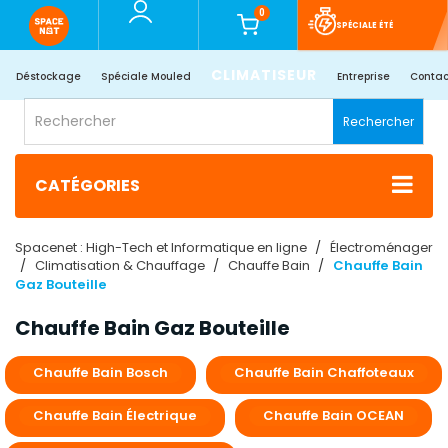
0
SPÉCIALE ÉTÉ
CLIMATISEUR
Déstockage
Spéciale Mouled
Entreprise
Contac
Rechercher
CATÉGORIES
Spacenet : High-Tech et Informatique en ligne
Électroménager
Climatisation & Chauffage
Chauffe Bain
Chauffe Bain
Gaz Bouteille
Chauffe Bain Gaz Bouteille
Chauffe Bain Bosch​
Chauffe Bain Chaffoteaux
Chauffe Bain Électrique​
Chauffe Bain OCEAN