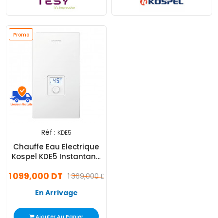
Promo
Réf :
KDE5
Chauffe Eau Electrique
Kospel KDE5 Instantané
Multipoints Blanc
1 099,000 DT
1 369,000 DT
En Arrivage
Ajouter Au Panier