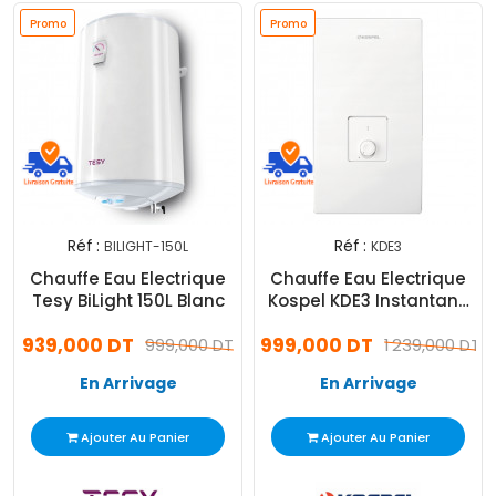
Promo
Promo
Réf :
Réf :
BILIGHT-150L
KDE3
Chauffe Eau Electrique
Chauffe Eau Electrique
Tesy BiLight 150L Blanc
Kospel KDE3 Instantané
Multipoints Blanc
939,000 DT
999,000 DT
999,000 DT
1 239,000 DT
En Arrivage
En Arrivage
Ajouter Au Panier
Ajouter Au Panier