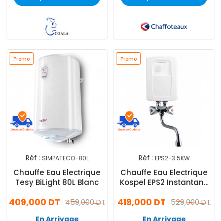
Promo
Promo
Réf :
Réf :
SIMPATECO-80L
EPS2-3.5KW
Chauffe Eau Electrique
Chauffe Eau Electrique
Tesy BiLight 80L Blanc
Kospel EPS2 Instantané
3.5 kw Blanc
409,000 DT
419,000 DT
459,000 DT
529,000 DT
En Arrivage
En Arrivage