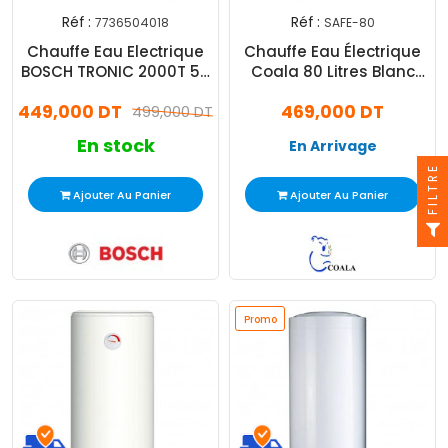
Réf :
Réf :
7736504018
SAFE-80
Chauffe Eau Electrique
Chauffe Eau Électrique
BOSCH TRONIC 2000T 50
Coala 80 Litres Blanc
L Blanc
(SAFE-80)
449,000 DT
469,000 DT
499,000 DT
En stock
En Arrivage
FILTRE
Ajouter Au Panier
Ajouter Au Panier
Promo