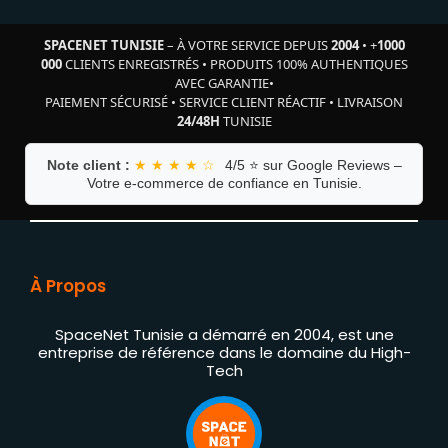
SPACENET TUNISIE
– À VOTRE SERVICE DEPUIS
2004
•
+
1000
000
CLIENTS ENREGISTRÉS
•
PRODUITS 100% AUTHENTIQUES
AVEC GARANTIE
•
PAIEMENT SÉCURISÉ
•
SERVICE CLIENT RÉACTIF
•
LIVRAISON
24/48H
TUNISIE
Note client :
★ ★ ★ ★ ☆
4/5 ⭐ sur Google Reviews –
Votre e-commerce de confiance en Tunisie.
À Propos
SpaceNet Tunisie a démarré en 2004, est une
entreprise de référence dans le domaine du High-
Tech