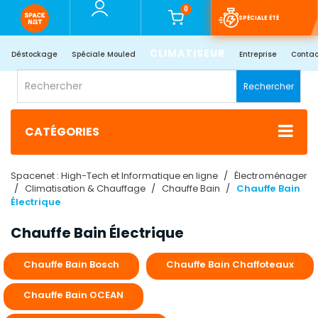
0
SPÉCIALE ÉTÉ
CLIMATISEUR
Déstockage
Spéciale Mouled
Entreprise
Contac
Rechercher
CATÉGORIES
Spacenet : High-Tech et Informatique en ligne
Électroménager
Climatisation & Chauffage
Chauffe Bain
Chauffe Bain
Électrique​
Chauffe Bain Électrique​
Chauffe Bain Bosch​
Chauffe Bain Chaffoteaux
Chauffe Bain OCEAN