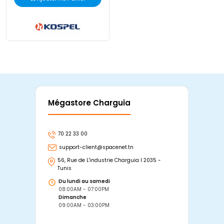
Mégastore Charguia
Mag
70 22 33 00
7
support-client@spacenet.tn
s
56, Rue de L'industrie Charguia I 2035 -
25
Tunis
Tu
Du lundi au samedi
D
08:00AM - 07:00PM
0
Dimanche
D
09:00AM - 03:00PM
0