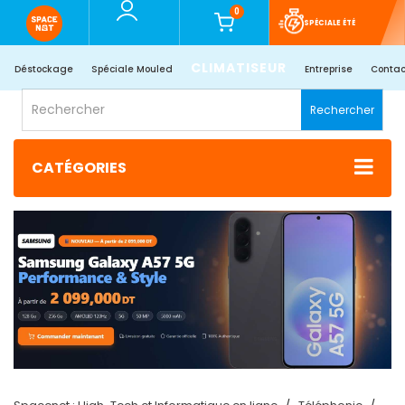
0
SPÉCIALE ÉTÉ
CLIMATISEUR
Déstockage
Spéciale Mouled
Entreprise
Contac
Rechercher
CATÉGORIES