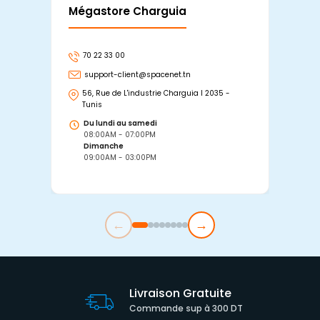
Mégastore Charguia
Mag
70 22 33 00
7
support-client@spacenet.tn
s
56, Rue de L'industrie Charguia I 2035 -
25
Tunis
Tu
Du lundi au samedi
D
08:00AM - 07:00PM
0
Dimanche
D
09:00AM - 03:00PM
0
←
→
Livraison Gratuite
Commande sup à 300 DT