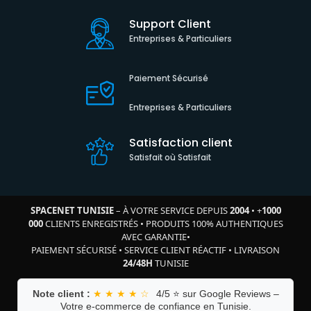
Support Client
Entreprises & Particuliers
Paiement Sécurisé
Entreprises & Particuliers
Satisfaction client
Satisfait où Satisfait
SPACENET TUNISIE
– À VOTRE SERVICE DEPUIS
2004
•
+
1000
000
CLIENTS ENREGISTRÉS
•
PRODUITS 100% AUTHENTIQUES
AVEC GARANTIE
•
PAIEMENT SÉCURISÉ
•
SERVICE CLIENT RÉACTIF
•
LIVRAISON
24/48H
TUNISIE
Note client :
★ ★ ★ ★ ☆
4/5 ⭐ sur Google Reviews –
Votre e-commerce de confiance en Tunisie.