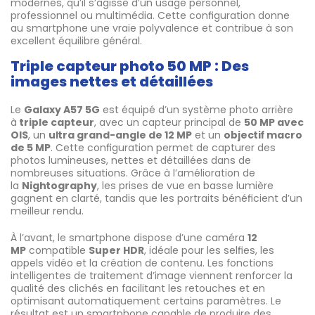
modernes, qu’il s’agisse d’un usage personnel,
professionnel ou multimédia. Cette configuration donne
au smartphone une vraie polyvalence et contribue à son
excellent équilibre général.
Triple capteur photo 50 MP : Des
images nettes et détaillées
Le
Galaxy A57 5G
est équipé d’un système photo arrière
à
triple capteur
, avec un capteur principal de
50 MP avec
OIS
, un
ultra grand-angle de 12 MP
et un
objectif macro
de 5 MP
. Cette configuration permet de capturer des
photos lumineuses, nettes et détaillées dans de
nombreuses situations. Grâce à l’amélioration de
la
Nightography
, les prises de vue en basse lumière
gagnent en clarté, tandis que les portraits bénéficient d’un
meilleur rendu.
À l’avant, le smartphone dispose d’une caméra
12
MP
compatible
Super HDR
, idéale pour les selfies, les
appels vidéo et la création de contenu. Les fonctions
intelligentes de traitement d’image viennent renforcer la
qualité des clichés en facilitant les retouches et en
optimisant automatiquement certains paramètres. Le
résultat est un smartphone capable de produire des