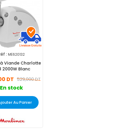
éf :
ME620132
à Viande Charlotte
8 2000W Blanc
00 DT
529,000 DT
En stock
Ajouter Au Panier