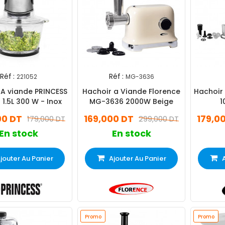
Réf :
Réf :
221052
MG-3636
 A viande PRINCESS
Hachoir a Viande Florence
Hachoir 
 1.5L 300 W - Inox
MG-3636 2000W Beige
1
00 DT
169,000 DT
179,0
179,000 DT
299,000 DT
En stock
En stock
jouter Au Panier
Ajouter Au Panier
Promo
Promo