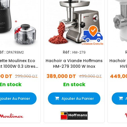
éf :
Réf :
R
DPA7R8M2
HM-279
ette Moulinex Eco
Hachoir a Viande Hoffmans
Hachoir 
 1000W 0.3 Litres
HM-279 3000 W Inox
HV
Noir
00 DT
389,000 DT
449,0
299,000 DT
499,000 DT
En stock
En stock
jouter Au Panier
Ajouter Au Panier