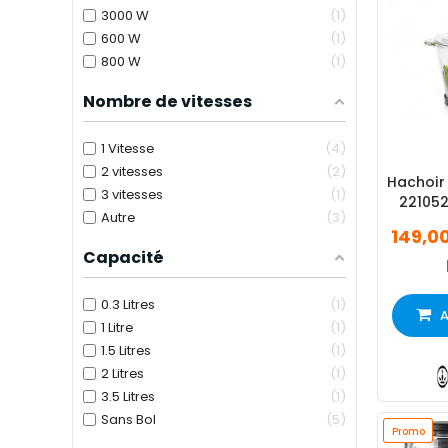
3000 W
1
600 W
1
800 W
1
Nombre de vitesses
1 Vitesse
4
2 vitesses
2
Hachoir
3 vitesses
1
221052
Autre
3
149,0
Capacité
0.3 Litres
1
A
1 Litre
1
1.5 Litres
1
2 Litres
1
3.5 Litres
1
Sans Bol
5
Promo