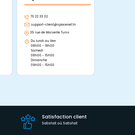
70 22 33 02
70 22 33 06
support-client@spacenet.tn
support-clie
35 rue de Marseille Tunis
Avenue Abou 
Hammamet, 
Du lundi au Ven
Du lundi au 
08h00 - 18h00
08h00 - 19h0
Samedi
Dimanche
08h00 - 15h00
09h00 - 15h0
Dimanche
09h00 - 15h00
Satisfaction client
Satisfait où Satisfait