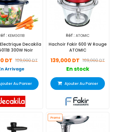
éf :
Réf :
KEMG011B
ATOMIC
Electrique Decakila
Hachoir Fakir 600 W Rouge
011B 300W Noir
ATOMIC
00 DT
139,000 DT
109,000 DT
169,000 DT
En stock
En Arrivage
Ajouter Au Panier
Ajouter Au Panier
Promo