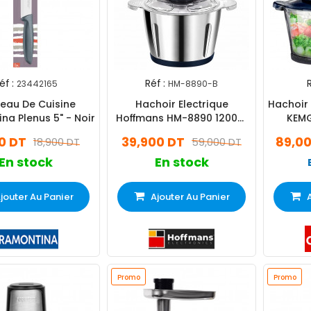
éf :
Réf :
R
23442165
HM-8890-B
eau De Cuisine
Hachoir Electrique
Hachoir 
na Plenus 5" - Noir
Hoffmans HM-8890 1200W
KEMG
Bleu
0 DT
39,900 DT
89,0
18,900 DT
59,000 DT
En stock
En stock
jouter Au Panier
Ajouter Au Panier
Promo
Promo