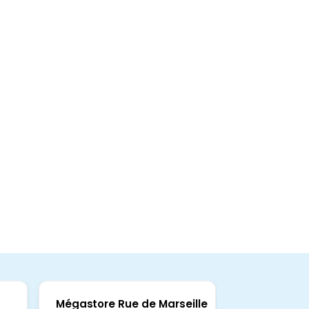
Mégastore Rue de Marseille
Mégastore