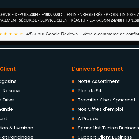
SERVICE DEPUIS
2004
•
+
1000 000
CLIENTS ENREGISTRÉS
•
PRODUITS 100% 
PAIEMENT SÉCURISÉ
•
SERVICE CLIENT RÉACTIF
•
LIVRAISON
24/48H
TUNISI
★ ★ ★ ★ ☆
4/5 ⭐ sur Google Reviews – Votre e-commerce de confian
Client
L’univers Spacenet
agasins
Notre Assortiment
e Reservii
Plan du Site
e Drive
Travailler Chez Spacenet
ande
Nos Offres d'emploi
ent
A Propos
tion & Livraison
SpaceNet Tunisie Business
té et Parrainage
Support Client Business