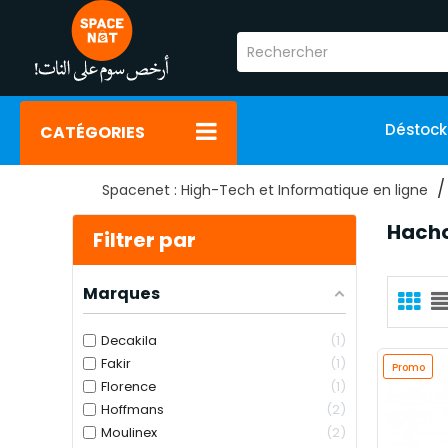
Déstoc
CATÉGORIES
Spacenet : High-Tech et Informatique en ligne
Hacho
Filtrer par
Marques
Decakila
1
Fakir
1
Promo
Florence
1
Hoffmans
2
Moulinex
2