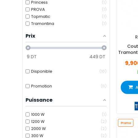
Princess
1
PROVA
1
Topmatic
1
Tramontina
1
Prix
R
Cout
Tramonti
9
DT
449
DT
9,90
Disponible
10
Promotion
11
A
Puissance
1000 W
1
1200 W
2
Promo
2000 W
2
300 W
2