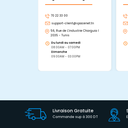
70 22 33 00
support-client@spacenet.tn
56, Rue de L'industrie Charguia I
2035 - Tunis
Du lundi au samedi
08:00AM - 07:00PM
Dimanche
09:00AM - 03:00PM
Livraison Gratuite
Commande sup à 300 DT