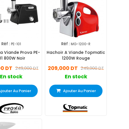
Réf :
Réf :
PE-101
MG-1200-R
a Viande Prova PE-
Hachoir A Viande Topmatic
01 800W Noir
1200W Rouge
00 DT
209,000 DT
249,000 DT
249,000 DT
En stock
En stock
Ajouter Au Panier
Ajouter Au Panier