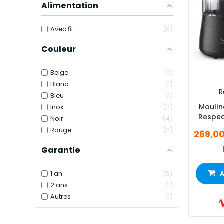
Alimentation
Avec fil
9
Couleur
Beige
1
Blanc
1
R
Bleu
1
Moulin
Inox
2
Respect
Noir
4
Rouge
2
269,0
Garantie
1 an
9
A
2 ans
1
Autres
1