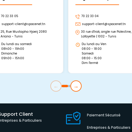
70 22 33 05
70 22 33 04
support-client@spacenet.tn
support-client@spacenet.tn
25, Rue Mustapha Hjaeij 2080
30 rue d'Irak, angle rue Palestine,
Ariana - Tunis
Lafayette | 1002 - Tunis
Du lundi au samedi
Du lundi au Ven
08h00 - 19h00
08:00 - 18:00
Dimanche
Samedi
09h00 - 15h00
08:00 - 15:00
Dim Fermé
←
→
Support Client
Paiement Sécurisé
Entreprises & Particuliers
Entreprises & Particuliers