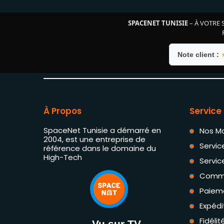
SPACENET TUNISIE
– À VOTRE 
Note client :
À Propos
Service 
SpaceNet Tunisie a démarré en
Nos M
2004, est une entreprise de
Servic
référence dans le domaine du
High-Tech
Servic
Comm
Paiem
Expédi
Fidéli
Vu sur TV