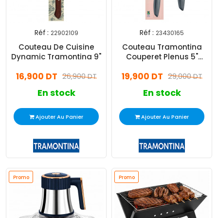
Réf :
Réf :
22902109
23430165
Couteau De Cuisine
Couteau Tramontina
Dynamic Tramontina 9"
Couperet Plenus 5"
23430165 Gris
16,900 DT
19,900 DT
26,900 DT
29,000 DT
En stock
En stock
Ajouter Au Panier
Ajouter Au Panier
Promo
Promo