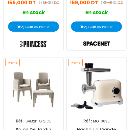
155,000 DT
159,000 DT
171,000 DT
189,000 DT
En stock
En stock
Ajouter Au Panier
Ajouter Au Panier
Promo
Promo
Réf :
Réf :
SAM2P-GREIGE
MG-3636
Salon De Jardin
Hachoir a Viande