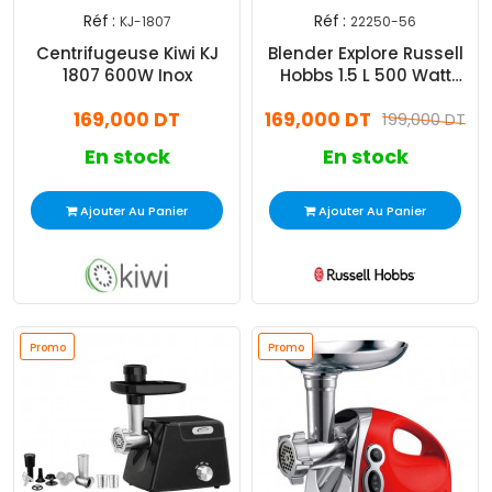
Réf :
Réf :
KJ-1807
22250-56
Centrifugeuse Kiwi KJ
Blender Explore Russell
1807 600W Inox
Hobbs 1.5 L 500 Watt
Blanc & Vert (22250-56)
169,000 DT
169,000 DT
199,000 DT
En stock
En stock
Ajouter Au Panier
Ajouter Au Panier
Promo
Promo