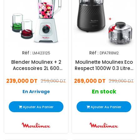
Réf :
Réf :
LM423125
DPA7R8M2
Blender Moulinex + 2
Moulinette Moulinex Eco
Accessoires 2L 600
Respect 1000W 0.3 Litres
Watts - Blanc
Noir
239,000 DT
269,000 DT
(LM423125)
259,000 DT
299,000 DT
En stock
En Arrivage
Ajouter Au Panier
Ajouter Au Panier