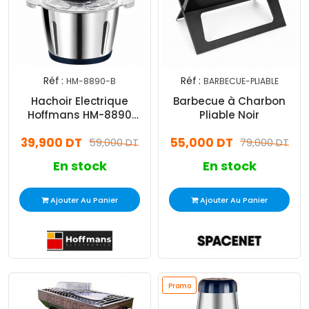
Réf :
Réf :
HM-8890-B
BARBECUE-PLIABLE
Hachoir Electrique
Barbecue à Charbon
Hoffmans HM-8890
Pliable Noir
1200W Bleu
39,900 DT
55,000 DT
59,000 DT
79,000 DT
En stock
En stock
Ajouter Au Panier
Ajouter Au Panier
Promo