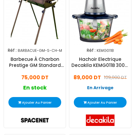
Réf :
Réf :
BARBACUE-GM-S-CH-M
KEMG011B
Barbecue À Charbon
Hachoir Electrique
Prestige GM Standard
Decakila KEMG011B 300W
Marron
Noir
75,000 DT
89,000 DT
109,000 DT
En stock
En Arrivage
Ajouter Au Panier
Ajouter Au Panier