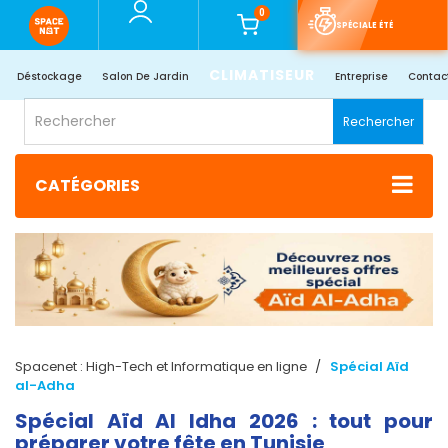
0
SPÉCIALE ÉTÉ
CLIMATISEUR
Déstockage
Salon De Jardin
Entreprise
Contac
Rechercher
CATÉGORIES
Spacenet : High-Tech et Informatique en ligne
Spécial Aïd
al-Adha
Spécial Aïd Al Idha 2026 : tout pour
préparer votre fête en Tunisie