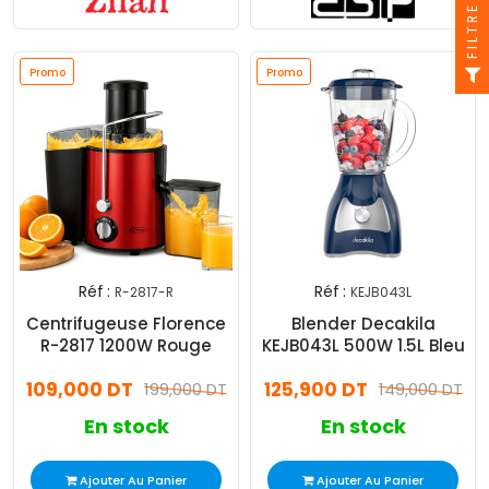
FILTRE
Promo
Promo
Réf :
Réf :
R-2817-R
KEJB043L
Centrifugeuse Florence
Blender Decakila
R-2817 1200W Rouge
KEJB043L 500W 1.5L Bleu
109,000 DT
125,900 DT
199,000 DT
149,000 DT
En stock
En stock
Ajouter Au Panier
Ajouter Au Panier