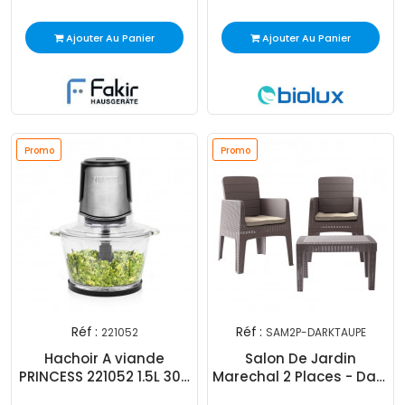
Ajouter Au Panier
Ajouter Au Panier
Promo
Promo
Réf :
Réf :
221052
SAM2P-DARKTAUPE
Hachoir A viande
Salon De Jardin
PRINCESS 221052 1.5L 300
Marechal 2 Places - Dark
W - Inox
Taupe