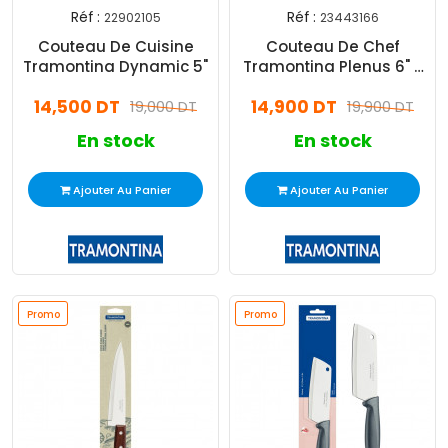
Réf :
Réf :
22902105
23443166
Couteau De Cuisine
Couteau De Chef
Tramontina Dynamic 5"
Tramontina Plenus 6" -
Gris
14,500 DT
14,900 DT
19,000 DT
19,900 DT
En stock
En stock
Ajouter Au Panier
Ajouter Au Panier
Promo
Promo