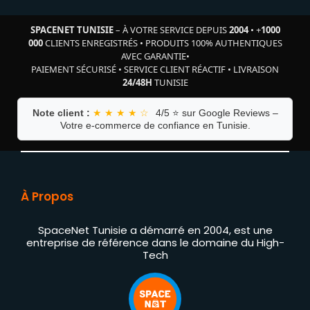
SPACENET TUNISIE
– À VOTRE SERVICE DEPUIS
2004
•
+
1000
000
CLIENTS ENREGISTRÉS
•
PRODUITS 100% AUTHENTIQUES
AVEC GARANTIE
•
PAIEMENT SÉCURISÉ
•
SERVICE CLIENT RÉACTIF
•
LIVRAISON
24/48H
TUNISIE
Note client :
★ ★ ★ ★ ☆
4/5 ⭐ sur Google Reviews –
Votre e-commerce de confiance en Tunisie.
À Propos
SpaceNet Tunisie a démarré en 2004, est une
entreprise de référence dans le domaine du High-
Tech