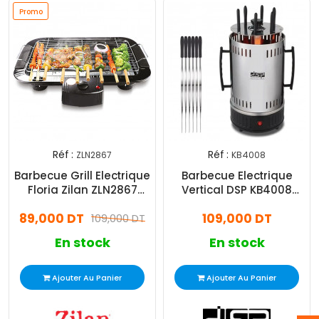
Promo
Réf :
Réf :
ZLN2867
KB4008
Barbecue Grill Electrique
Barbecue Electrique
Floria Zilan ZLN2867
Vertical DSP KB4008
2000W - Noir
1000W Silver
89,000 DT
109,000 DT
109,000 DT
En stock
En stock
Ajouter Au Panier
Ajouter Au Panier