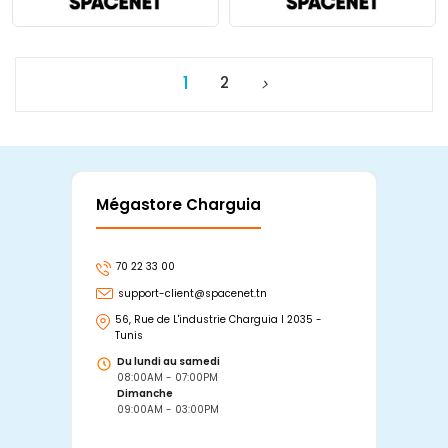
1
2
Mégastore Charguia
Mag
70 22 33 00
7
support-client@spacenet.tn
s
56, Rue de L'industrie Charguia I 2035 -
25
Tunis
Tu
Du lundi au samedi
D
08:00AM - 07:00PM
0
Dimanche
D
09:00AM - 03:00PM
0