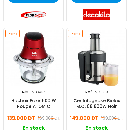
Promo
Promo
Réf :
Réf :
ATOMIC
M.CE08
Hachoir Fakir 600 W
Centrifugeuse Biolux
Rouge ATOMIC
M.CE08 800W Noir
139,000 DT
149,000 DT
169,000 DT
199,000 DT
En stock
En stock