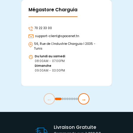
Mégastore Charguia
Mag
70 22 33 00
7
support-client@spacenet.tn
s
56, Rue de L'industrie Charguia I 2035 -
25
Tunis
Tu
Du lundi au samedi
D
08:00AM - 07:00PM
0
Dimanche
D
09:00AM - 03:00PM
0
←
→
Livraison Gratuite