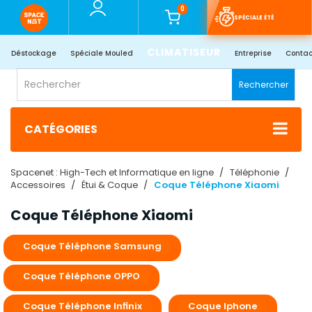
0
SPÉCIALE ÉTÉ
CLIMATISEUR
Déstockage
Spéciale Mouled
Entreprise
Contac
Rechercher
CATÉGORIES
Spacenet : High-Tech et Informatique en ligne
Téléphonie
Accessoires
Étui & Coque
Coque Téléphone Xiaomi
Coque Téléphone Xiaomi
Coque Téléphone Samsung
Coque Téléphone OPPO
Coque Téléphone Infinix
Coque Iphone