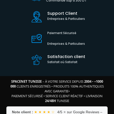
Commande sup à 300 DT
Support Client
Entreprises & Particuliers
Paiement Sécurisé
Entreprises & Particuliers
Satisfaction client
Satisfait où Satisfait
SPACENET TUNISIE
– À VOTRE SERVICE DEPUIS
2004
•
+
1000
000
CLIENTS ENREGISTRÉS
•
PRODUITS 100% AUTHENTIQUES
AVEC GARANTIE
•
PAIEMENT SÉCURISÉ
•
SERVICE CLIENT RÉACTIF
•
LIVRAISON
24/48H
TUNISIE
Note client :
★ ★ ★ ★ ☆
4/5 ⭐ sur Google Reviews –