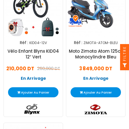
Réf :
Réf :
KID04-12V
ZIMOTA-ATOM-BLEU
FILTRE
Vélo Enfant Blynx KID04
Moto Zimota Atom 125cc
12″ Vert
Monocylindre Bleu
210,000 DT
3 849,000 DT
260,000 DT
En Arrivage
En Arrivage
Ajouter Au Panier
Ajouter Au Panier