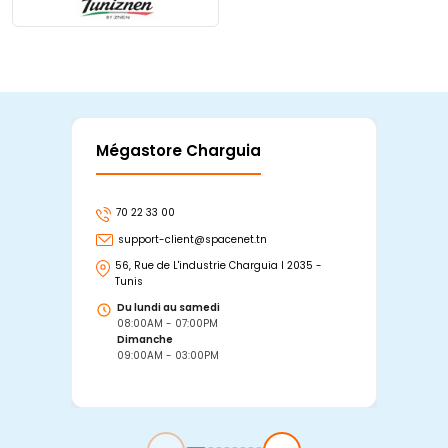
Mégastore Charguia
Mag
70 22 33 00
7
support-client@spacenet.tn
s
56, Rue de L'industrie Charguia I 2035 -
25
Tunis
Tu
Du lundi au samedi
D
08:00AM - 07:00PM
0
Dimanche
D
09:00AM - 03:00PM
0