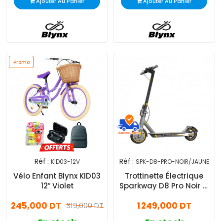
Ajouter Au Panier
Ajouter Au Panier
Promo
Réf :
Réf :
KID03-12V
SPK-D8-PRO-NOIR/JAUNE
Vélo Enfant Blynx KID03
Trottinette Électrique
12″ Violet
Sparkway D8 Pro Noir &
Jaune
245,000 DT
1 249,000 DT
319,000 DT