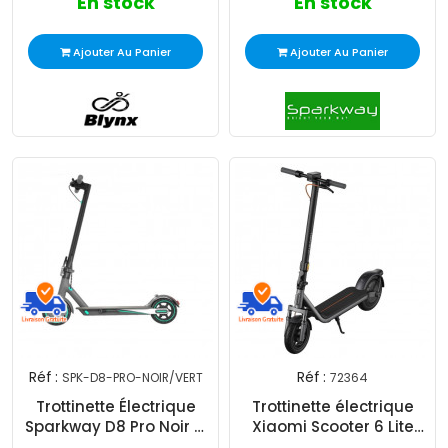
En stock
En stock
Ajouter Au Panier
Ajouter Au Panier
Réf :
Réf :
SPK-D8-PRO-NOIR/VERT
72364
Trottinette Électrique
Trottinette électrique
Sparkway D8 Pro Noir &
Xiaomi Scooter 6 Lite
Vert
Noir