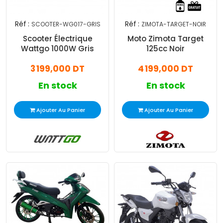
Réf :
Réf :
SCOOTER-WG017-GRIS
ZIMOTA-TARGET-NOIR
Scooter Électrique
Moto Zimota Target
Wattgo 1000W Gris
125cc Noir
3 199,000 DT
4 199,000 DT
En stock
En stock
Ajouter Au Panier
Ajouter Au Panier