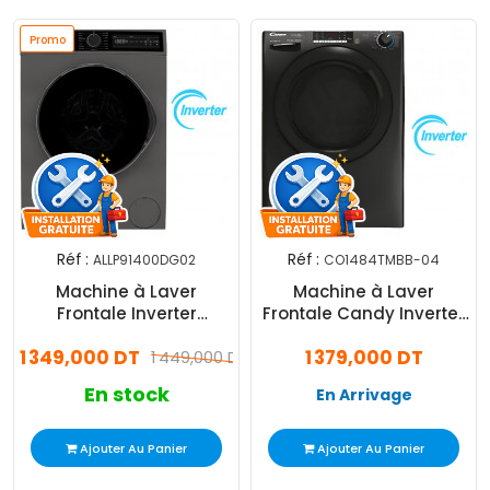
Promo
Réf :
Réf :
ALLP91400DG02
CO1484TMBB-04
Machine à Laver
Machine à Laver
Frontale Inverter
Frontale Candy Inverter
Premium
CO1484TMBB-04 9Kg
1 349,000 DT
1 379,000 DT
ALLP91400DG02 9Kg Gris
1 449,000 DT
Noir
En stock
En Arrivage
Ajouter Au Panier
Ajouter Au Panier