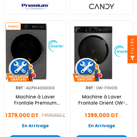
Promo
FILTRE
Réf :
Réf :
ALLP91400DG03
OW-F11V01S
Machine à Laver
Machine à Laver
Frontale Premium
Frontale Orient OW-
ALLP91400DG03 Inverter
F11V01 Inverter 11Kg Silver
1 379,000 DT
1 399,000 DT
9Kg Gris
1 459,000 DT
En Arrivage
En Arrivage