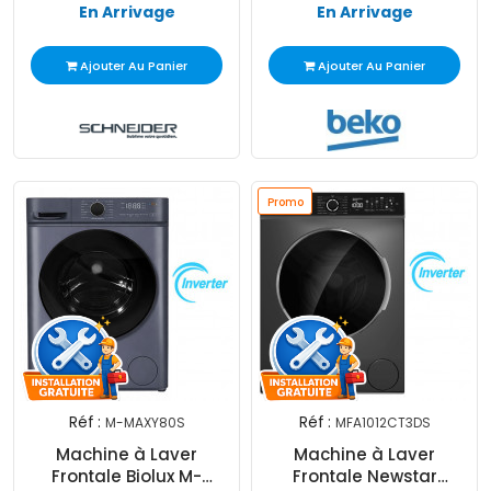
En Arrivage
En Arrivage
Ajouter Au Panier
Ajouter Au Panier
Promo
Réf :
Réf :
M-MAXY80S
MFA1012CT3DS
Machine à Laver
Machine à Laver
Frontale Biolux M-
Frontale Newstar