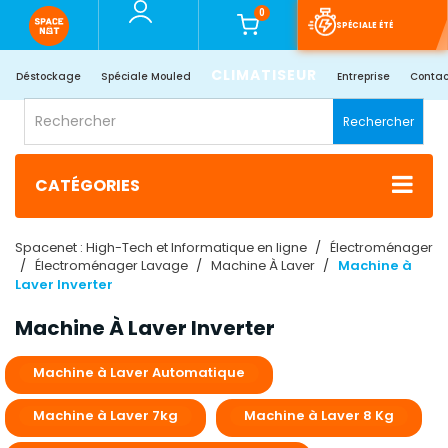
0
SPÉCIALE ÉTÉ
CLIMATISEUR
Déstockage
Spéciale Mouled
Entreprise
Contac
Rechercher
CATÉGORIES
Spacenet : High-Tech et Informatique en ligne
Électroménager
Électroménager Lavage
Machine À Laver
Machine à
Laver Inverter
Machine À Laver Inverter
Machine à Laver Automatique
Machine à Laver 7kg
Machine à Laver 8 Kg