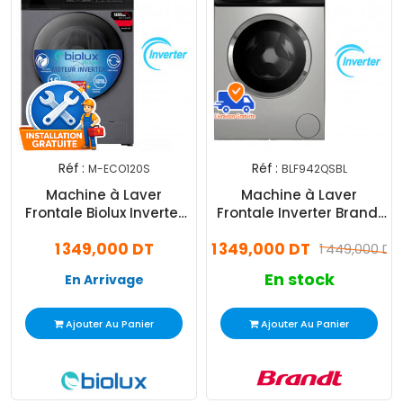
Réf :
Réf :
M-ECO120S
BLF942QSBL
Machine à Laver
Machine à Laver
Frontale Biolux Inverter
Frontale Inverter Brandt
M-ECO120S 10Kg Silver
BLF942QSBL 9Kg Silver
1 349,000 DT
1 349,000 DT
1 449,000 DT
En stock
En Arrivage
Ajouter Au Panier
Ajouter Au Panier