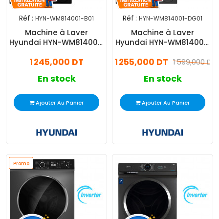
Réf :
Réf :
HYN-WM814001-B01
HYN-WM814001-DG01
Machine à Laver
Machine à Laver
Hyundai HYN-WM814001-
Hyundai HYN-WM814001-
B01 Inverter 8Kg Noir
DG01 Inverter 8Kg Gris
1 245,000 DT
1 255,000 DT
1 599,000 DT
En stock
En stock
Ajouter Au Panier
Ajouter Au Panier
Promo