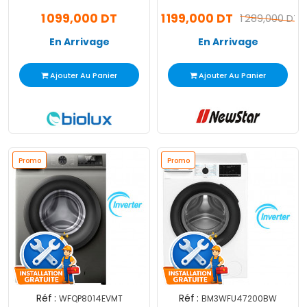
MAXY80 8Kg Silver
MFA1012CT3DS Inverter
1 099,000 DT
1 199,000 DT
10Kg Inox
1 289,000 DT
En Arrivage
En Arrivage
Ajouter Au Panier
Ajouter Au Panier
Promo
Promo
Réf :
Réf :
WFQP8014EVMT
BM3WFU47200BW