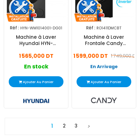
Réf :
Réf :
HYN-WM1014001-DG01
RO1411DMCBT
Machine à Laver
Machine à Laver
Hyundai HYN-
Frontale Candy
WM1014001-DG01 Inverter
RO1411DMCBT Inverter
1 565,000 DT
1 599,000 DT
10Kg Gris
Smart 11Kg Noir
1 749,000 DT
En stock
En Arrivage
Ajouter Au Panier
Ajouter Au Panier
1
2
3