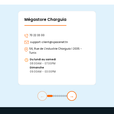
Mégastore Charguia
Mag
70 22 33 00
7
support-client@spacenet.tn
s
56, Rue de L'industrie Charguia I 2035 -
25
Tunis
Tu
Du lundi au samedi
D
08:00AM - 07:00PM
0
Dimanche
D
09:00AM - 03:00PM
0
←
→