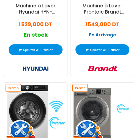
Machine à Laver
Machine à Laver
Hyundai HYN-
Frontale Brandt
WM1014001-B01 Inverter
BLF124QWBL Inverter 12Kg
1 529,000 DT
1 549,000 DT
10Kg Noir
Blanc
En stock
En Arrivage
Ajouter Au Panier
Ajouter Au Panier
Promo
Promo