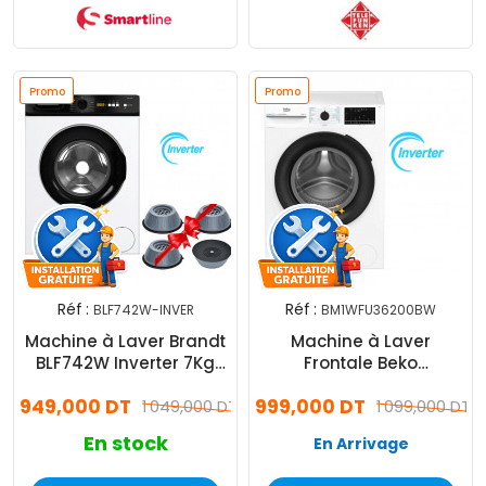
Promo
Promo
Réf :
Réf :
BLF742W-INVER
BM1WFU36200BW
Machine à Laver Brandt
Machine à Laver
BLF742W Inverter 7Kg
Frontale Beko
Blanc
BM1WFU36200BW
949,000 DT
999,000 DT
1 049,000 DT
Inverter 6Kg Blanc
1 099,000 DT
En stock
En Arrivage