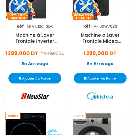
Réf :
Réf :
MFA1012CT3DX
MF100W70BS
Machine à Laver
Machine a Laver
Frontale Inverter
Frontale Midea
Newstar MFA1012CT3DX
MF100W70B 7Kg Silver
1 299,000 DT
1 299,000 DT
10Kg Noir
1 449,000 DT
En Arrivage
En Arrivage
Ajouter Au Panier
Ajouter Au Panier
Promo
Promo