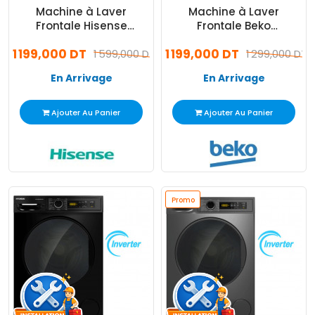
Machine à Laver
Machine à Laver
Frontale Hisense
Frontale Beko
WFQP8014EVMT 8Kg
BM3WFU47200BW 7Kg
1 199,000 DT
1 199,000 DT
Silver
1 599,000 DT
Inverter Blanc
1 299,000 DT
En Arrivage
En Arrivage
Ajouter Au Panier
Ajouter Au Panier
Promo