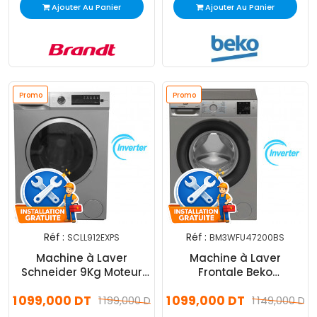
Ajouter Au Panier
Ajouter Au Panier
Promo
Promo
Réf :
Réf :
SCLL912EXPS
BM3WFU47200BS
Machine à Laver
Machine à Laver
Schneider 9Kg Moteur
Frontale Beko
Inverter Avec Afficheur
BM3WFU47200BS Inverter
1 099,000 DT
1 099,000 DT
Silver
1 199,000 DT
7Kg Silver
1 149,000 DT