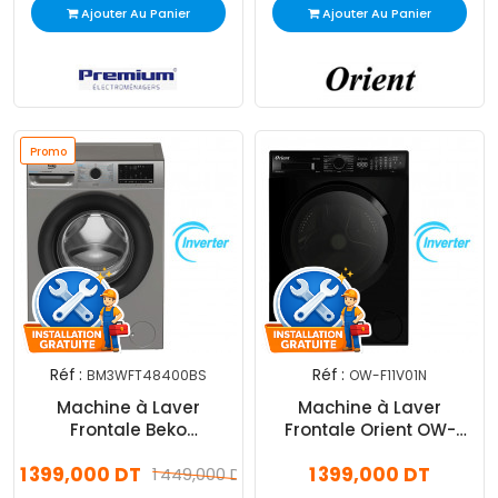
Ajouter Au Panier
Ajouter Au Panier
Promo
Réf :
Réf :
BM3WFT48400BS
OW-F11V01N
Machine à Laver
Machine à Laver
Frontale Beko
Frontale Orient OW-
BM3WFT48400BS
F11V01 Inverter 11Kg Noir
1 399,000 DT
1 399,000 DT
Inverter 8Kg Silver
1 449,000 DT