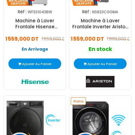
Réf :
Réf :
WF3S1043BW
NS823CGGMA
Machine à Laver
Machine à Laver
Frontale Hisense
Frontale Inverter Ariston
WF3S1043BW 10.5Kg
NS823CGGMA 8Kg Silver
1 559,000 DT
1 559,000 DT
Smart Blanc
1 659,000 DT
1 899,000 DT
En stock
En Arrivage
Ajouter Au Panier
Ajouter Au Panier
Promo