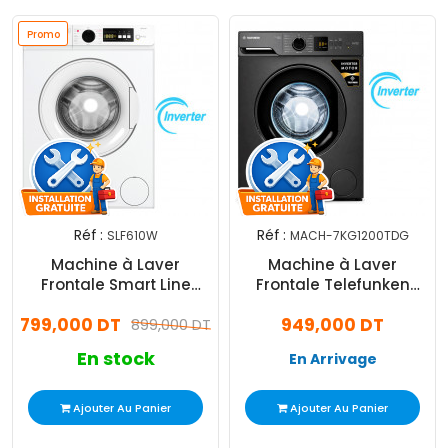
Promo
Réf :
Réf :
SLF610W
MACH-7KG1200TDG
Machine à Laver
Machine à Laver
Frontale Smart Line
Frontale Telefunken
SLF610W Inverter 6Kg
MACH-7KG1200TDG
799,000 DT
949,000 DT
Blanc
899,000 DT
Inverter 7Kg Dark Gris
En stock
En Arrivage
Ajouter Au Panier
Ajouter Au Panier