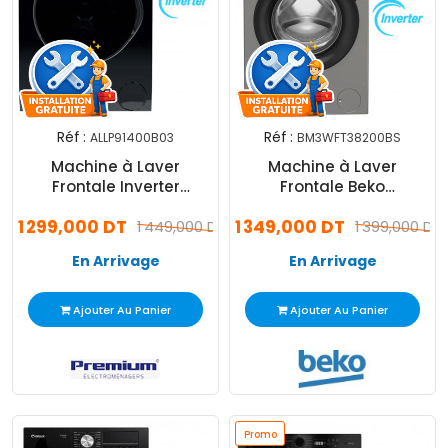
Réf :
Réf :
ALLP91400B03
BM3WFT38200BS
Machine à Laver
Machine à Laver
Frontale Inverter
Frontale Beko
Premium ALLP91400B03
BM3WFT38200BS Inverter
1 299,000 DT
1 349,000 DT
9Kg Noir
1 449,000 DT
8Kg Gris
1 399,000 DT
En Arrivage
En Arrivage
Ajouter Au Panier
Ajouter Au Panier
Promo