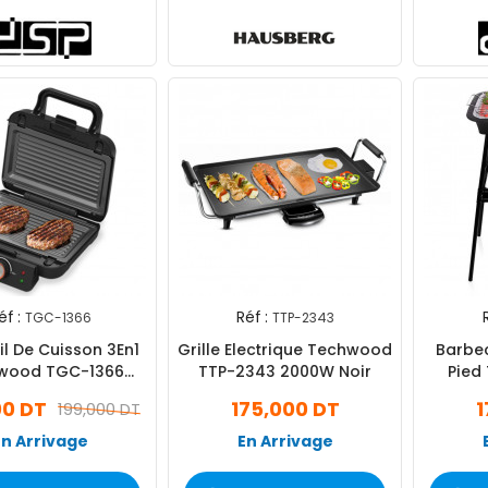
éf :
Réf :
TGC-1366
TTP-2343
l De Cuisson 3En1
Grille Electrique Techwood
Barbec
wood TGC-1366
TTP-2343 2000W Noir
Pied
1000W Noir
2
00 DT
175,000 DT
1
199,000 DT
En Arrivage
En Arrivage