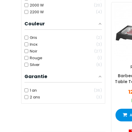
2000 W
20
2200 W
4
Couleur
Gris
2
Inox
3
Noir
27
Rouge
1
Silver
6
Barbec
Garantie
Table 
1 an
36
1
2 ans
3
A