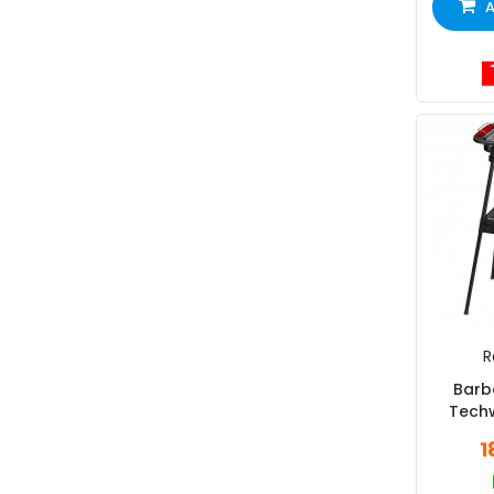
A
R
Barb
Tech
1