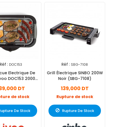
Réf :
Réf :
DOC153
SBG-7108
ue Electrique De
Grill Électrique SINBO 200W
ivoo DOC153 2000W
Noir (SBG-7108)
Noir
39,000 DT
139,000 DT
ture de stock
Rupture de stock
Rupture De Stock
Rupture De Stock