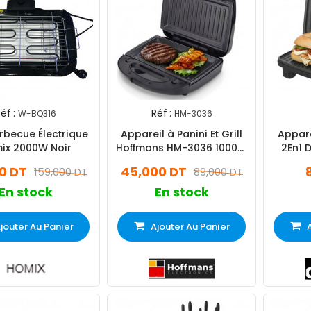
éf :
Réf :
W-BQ316
HM-3036
rbecue Électrique
Appareil à Panini Et Grill
Appare
ix 2000W Noir
Hoffmans HM-3036 1000W
2En1 
Noir
0 DT
45,000 DT
159,000 DT
89,000 DT
En stock
En stock
jouter Au Panier
Ajouter Au Panier