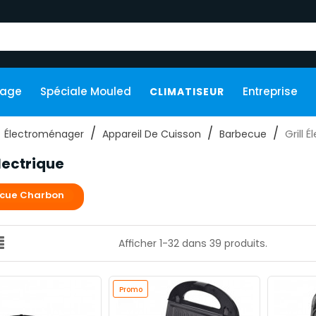
kage
Spéciale Mouled
Entreprise
CLIMATISEUR
Grill 
Électroménager
Appareil De Cuisson
Barbecue
Électrique
cue Charbon
Afficher 1-32 dans 39 produits.
Promo