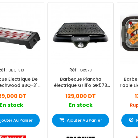
Réf :
Réf :
BBQ-313
GR573
ue Electrique De
Barbecue Plancha
Barbec
Techwood BBQ-313
électrique Grill'o GR573
Table L
2000W Noir
2000W - Noir
29,000 DT
129,000 DT
1
En stock
En stock
Rup
jouter Au Panier
Ajouter Au Panier