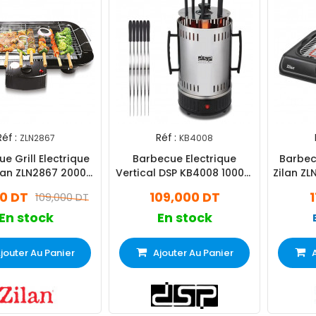
Réf :
Réf :
ZLN2867
KB4008
e Grill Electrique
Barbecue Electrique
Barbecu
ilan ZLN2867 2000W
Vertical DSP KB4008 1000W
Zilan Z
- Noir
Silver
0 DT
109,000 DT
109,000 DT
En stock
En stock
jouter Au Panier
Ajouter Au Panier