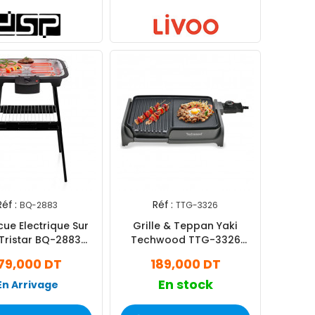
Réf :
Réf :
BQ-2883
TTG-3326
ue Electrique Sur
Grille & Teppan Yaki
 Tristar BQ-2883
Techwood TTG-3326
000W - Noir
1600W Noir
79,000 DT
189,000 DT
En stock
En Arrivage