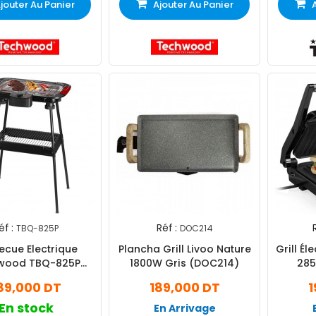
jouter Au Panier
Ajouter Au Panier
éf :
Réf :
TBQ-825P
DOC214
ecue Electrique
Plancha Grill Livoo Nature
Grill Él
wood TBQ-825P
1800W Gris (DOC214)
285
2000W Noir
89,000 DT
189,000 DT
1
En stock
En Arrivage