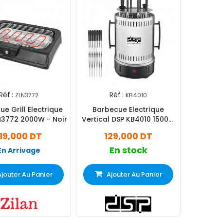
Réf :
Réf :
ZLN3772
KB4010
e Grill Electrique
Barbecue Electrique
LN3772 2000W - Noir
Vertical DSP KB4010 1500W
Silver
119,000 DT
129,000 DT
En stock
En Arrivage
Ajouter Au Panier
Ajouter Au Panier