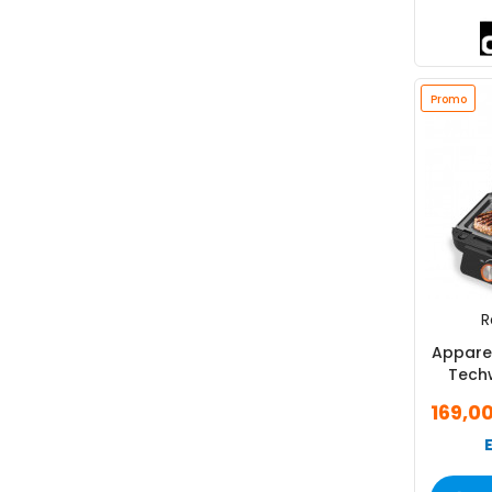
Promo
R
Apparei
Tech
169,0