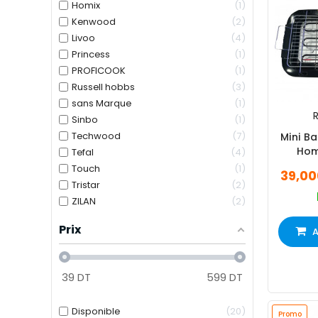
Homix
1
Kenwood
2
Livoo
4
Princess
1
PROFICOOK
1
Russell hobbs
3
sans Marque
1
R
Sinbo
1
Techwood
7
Mini Ba
Hom
Tefal
4
Touch
1
39,00
Tristar
2
ZILAN
2
Prix
A
39
DT
599
DT
Disponible
20
Promo