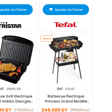
Ajouter Au Panier
Ajouter Au Panier
Promo
éf :
Réf :
25810-56
112247
e Grill Electrique
Barbecue Électrique
ll Hobbs Georges
Princess Grand Modèle
 25810-56 1650W -
Avec Pied Noir
00 DT
249,000 DT
279,000 DT
269,000 DT
Noir