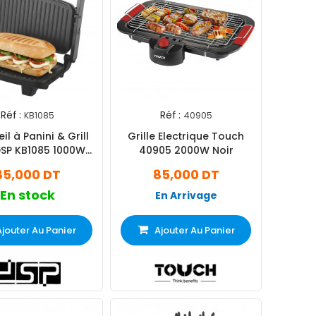
Réf :
Réf :
KB1085
40905
il à Panini & Grill
Grille Electrique Touch
DSP KB1085 1000W
40905 2000W Noir
Silver
85,000 DT
85,000 DT
En stock
En Arrivage
Ajouter Au Panier
Ajouter Au Panier