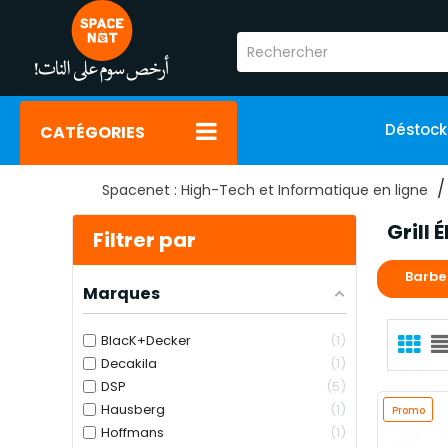
Déstoc
CATÉGORIES
Spacenet : High-Tech et Informatique en ligne
Grill 
Filtrer par
Barbe
Marques
BlacK+Decker
1
Decakila
1
DSP
5
Hausberg
1
Promo
Hoffmans
1