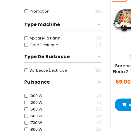
Promotion
12
Type machine
Appareil à Panini
4
Grille Electrique
2
Type De Barbecue
Barbecu
Barbecue Électrique
12
Floria Z
89,00
Puissance
1000 W
4
1200 W
1
A
1500 W
3
1600 W
4
1700 W
1
1800 W
2