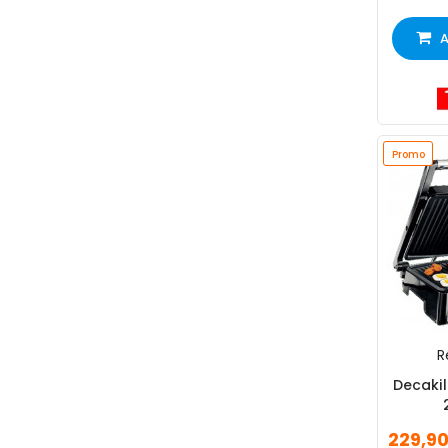
A
Promo
R
Decakil
229,9