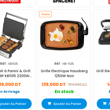
Promo
Réf :
Réf :
KB1105
HB-535
l à Panini & Grill
Grille Electrique Hausberg
Grill El
DSP KB1105 2200W
1250W Noir
Silver
39,000 DT
139,000 DT
1
164,000 DT
En stock
En Arrivage
jouter Au Panier
Ajouter Au Panier