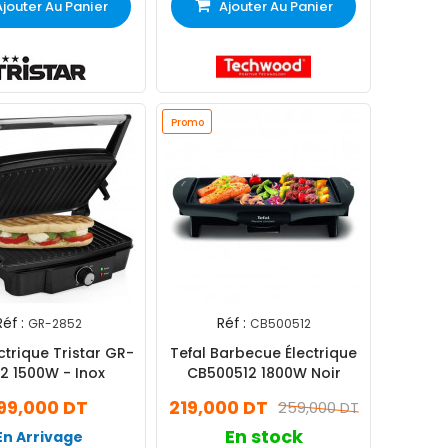
Ajouter Au Panier
Ajouter Au Panier
Promo
Réf :
Réf :
GR-2852
CB500512
ectrique Tristar GR-
Tefal Barbecue Électrique
2 1500W - Inox
CB500512 1800W Noir
99,000 DT
219,000 DT
259,000 DT
En stock
En Arrivage