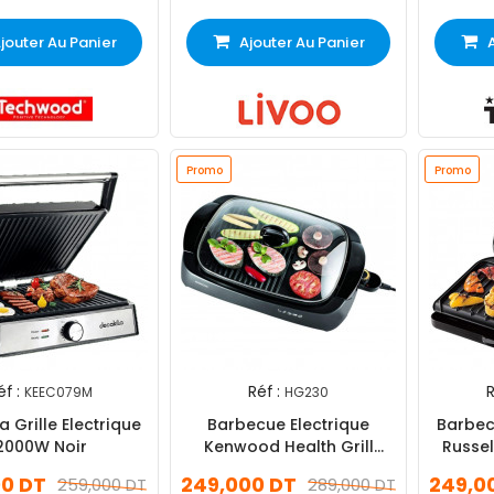
jouter Au Panier
Ajouter Au Panier
Promo
Promo
éf :
Réf :
R
KEEC079M
HG230
a Grille Electrique
Barbecue Electrique
Barbecu
2000W Noir
Kenwood Health Grill
Russe
HG230
Foreman
00 DT
249,000 DT
249,0
259,000 DT
289,000 DT