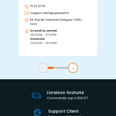
70 22 33 00
7
support-client@spacenet.tn
s
56, Rue de L'industrie Charguia I 2035 -
25
Tunis
Tu
Du lundi au samedi
D
08:00AM - 07:00PM
0
Dimanche
D
09:00AM - 03:00PM
0
←
→
Livraison Gratuite
Commande sup à 300 DT
Support Client