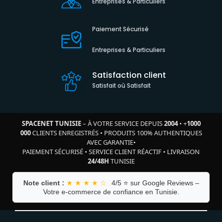
Entreprises & Particuliers
Paiement Sécurisé
Entreprises & Particuliers
Satisfaction client
Satisfait où Satisfait
SPACENET TUNISIE
– À VOTRE SERVICE DEPUIS
2004
•
+
1000
000
CLIENTS ENREGISTRÉS
•
PRODUITS 100% AUTHENTIQUES
AVEC GARANTIE
•
PAIEMENT SÉCURISÉ
•
SERVICE CLIENT RÉACTIF
•
LIVRAISON
24/48H
TUNISIE
Note client :
★ ★ ★ ★ ☆
4/5 ⭐ sur Google Reviews –
Votre e-commerce de confiance en Tunisie.