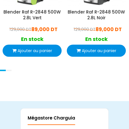
Blender Raf R-2848 500W
Blender Raf R-2848 500W
2.8L Vert
2.8L Noir
89,000 DT
89,000 DT
129,000 DT
129,000 DT
En stock
En stock
Ajouter au panier
Ajouter au panier
Mégastore Charguia
Mag