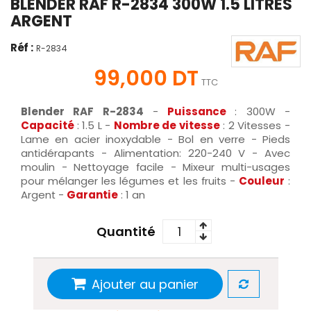
BLENDER RAF R-2834 300W 1.5 LITRES
ARGENT
Réf :
R-2834
99,000 DT
TTC
Blender RAF R-2834
-
Puissance
: 300W -
Capacité
: 1.5 L -
Nombre de vitesse
: 2 Vitesses -
Lame en acier inoxydable - Bol en verre - Pieds
antidérapants - Alimentation: 220-240 V - Avec
moulin - Nettoyage facile - Mixeur multi-usages
pour mélanger les légumes et les fruits -
Couleur
:
Argent -
Garantie
: 1 an
Quantité
Ajouter au panier