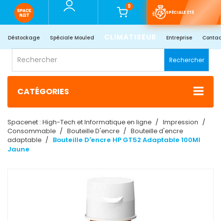
0
SPÉCIALE ÉTÉ
CLIMATISEUR
Déstockage
Spéciale Mouled
Entreprise
Contac
Rechercher
CATÉGORIES
Spacenet : High-Tech et Informatique en ligne
Impression
Consommable
Bouteille D'encre
Bouteille d'encre
adaptable
Bouteille D'encre HP GT52 Adaptable 100Ml
Jaune