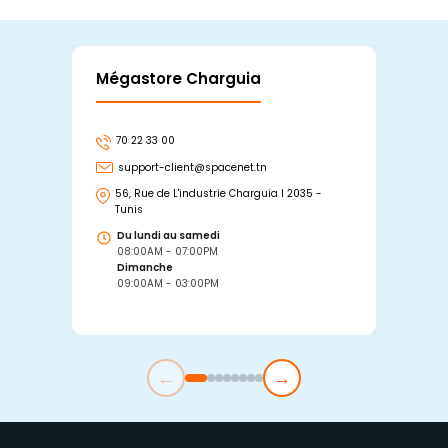
Mégastore Charguia
Mag
70 22 33 00
7
support-client@spacenet.tn
s
56, Rue de L'industrie Charguia I 2035 -
25
Tunis
Tu
Du lundi au samedi
D
08:00AM - 07:00PM
0
Dimanche
D
09:00AM - 03:00PM
0
←
→