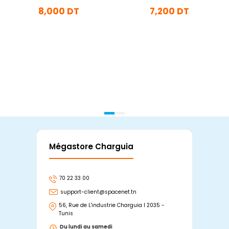
8,000 DT
7,200 DT
En stock
En stock
Ajouter Au Panier
Ajouter Au Panier
Mégastore Charguia
Mag
70 22 33 00
7
support-client@spacenet.tn
s
56, Rue de L'industrie Charguia I 2035 -
25
Tunis
Tu
Du lundi au samedi
D