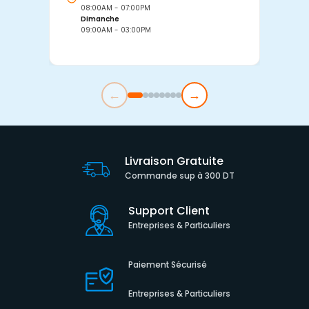
08:00AM - 07:00PM
0
Dimanche
D
09:00AM - 03:00PM
0
←
→
Livraison Gratuite
Commande sup à 300 DT
Support Client
Entreprises & Particuliers
Paiement Sécurisé
Entreprises & Particuliers