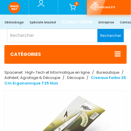
0
SPÉCIALE ÉTÉ
CLIMATISEUR
Déstockage
Spéciale Mouled
Entreprise
Contac
Rechercher
CATÉGORIES
Spacenet : High-Tech et Informatique en ligne
Bureautique
Adhésif, Agrafage & Découpe
Découpe
Ciseaux Faibo 25
Cm Ergonomique T25 Noir