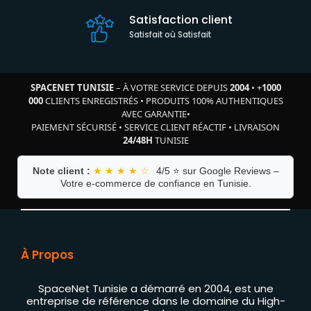
Satisfaction client
Satisfait où Satisfait
SPACENET TUNISIE
– À VOTRE SERVICE DEPUIS
2004
•
+
1000
000
CLIENTS ENREGISTRÉS
•
PRODUITS 100% AUTHENTIQUES
AVEC GARANTIE
•
PAIEMENT SÉCURISÉ
•
SERVICE CLIENT RÉACTIF
•
LIVRAISON
24/48H
TUNISIE
Note client :
★ ★ ★ ★ ☆
4/5 ⭐ sur Google Reviews –
Votre e-commerce de confiance en Tunisie.
À Propos
SpaceNet Tunisie a démarré en 2004, est une
entreprise de référence dans le domaine du High-