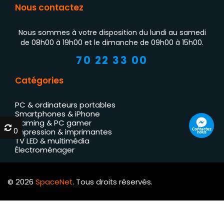
Nous contactez
Nous sommes à votre disposition du lundi au samedi
de 08h00 à 19h00 et le dimanche de 09h00 à 15h00.
70 22 33 00
Catégories
PC & ordinateurs portables
Smartphones & iPhone
Gaming & PC gamer
0
0
Contactez
Impression & imprimantes
nous
TV LED & multimédia
Électroménager
© 2026
SpaceNet
. Tous droits réservés.