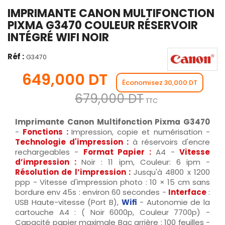
IMPRIMANTE CANON MULTIFONCTION
PIXMA G3470 COULEUR RÉSERVOIR
INTÉGRÉ WIFI NOIR
Réf :
G3470
649,000 DT
Économisez 30,000 DT
679,000 DT
TTC
Imprimante Canon Multifonction Pixma G3470
-
Fonctions :
Impression, copie et numérisation -
Technologie d'impression :
à réservoirs d'encre
rechargeables -
Format Papier :
A4 -
Vitesse
d’impression :
Noir : 11 ipm, Couleur: 6 ipm -
Résolution de l’impression :
Jusqu'à 4800 x 1200
ppp - Vitesse d'impression photo : 10 × 15 cm sans
bordure env 45s : environ 60 secondes -
Interface
:
USB Haute-vitesse (Port B),
Wifi
- Autonomie de la
cartouche A4 : ( Noir 6000p, Couleur 7700p) -
Capacité papier maximale Bac arrière : 100 feuilles -