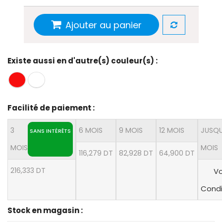
Ajouter au panier
Existe aussi en d'autre(s) couleur(s) :
Facilité de paiement :
3
6 MOIS
9 MOIS
12 MOIS
JUSQU
SANS INTÉRÊTS
MOIS
MOIS
116,279 DT
82,928 DT
64,900 DT
216,333 DT
Vo
Condi
Stock en magasin :