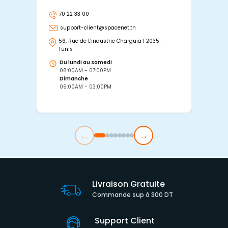
70 22 33 00
7
support-client@spacenet.tn
s
56, Rue de L'industrie Charguia I 2035 -
25
Tunis
Tu
Du lundi au samedi
D
08:00AM - 07:00PM
0
Dimanche
D
09:00AM - 03:00PM
0
←
→
Livraison Gratuite
Commande sup à 300 DT
Support Client