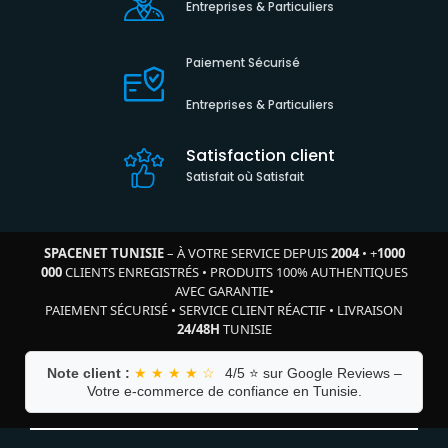
Entreprises & Particuliers
Paiement Sécurisé
Entreprises & Particuliers
Satisfaction client
Satisfait où Satisfait
SPACENET TUNISIE
– À VOTRE SERVICE DEPUIS
2004
•
+
1000
000
CLIENTS ENREGISTRÉS
•
PRODUITS 100% AUTHENTIQUES
AVEC GARANTIE
•
PAIEMENT SÉCURISÉ
•
SERVICE CLIENT RÉACTIF
•
LIVRAISON
24/48H
TUNISIE
Note client :
★ ★ ★ ★ ☆
4/5 ⭐ sur Google Reviews –
Votre e-commerce de confiance en Tunisie.