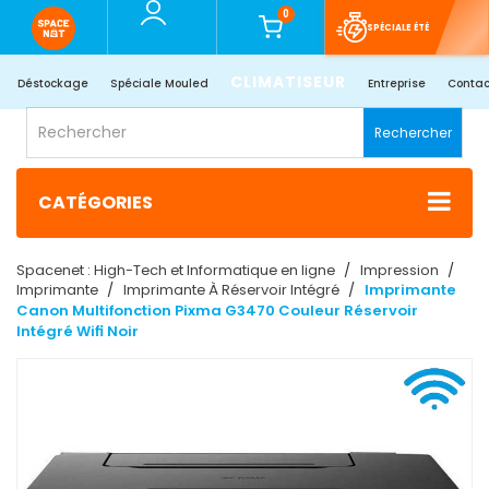
0
SPÉCIALE ÉTÉ
CLIMATISEUR
Déstockage
Spéciale Mouled
Entreprise
Contac
Rechercher
CATÉGORIES
Spacenet : High-Tech et Informatique en ligne
Impression
Imprimante
Imprimante À Réservoir Intégré
Imprimante
Canon Multifonction Pixma G3470 Couleur Réservoir
Intégré Wifi Noir