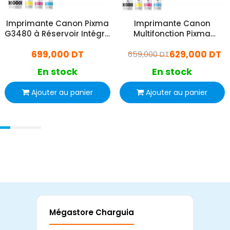
Imprimante Canon Pixma
Imprimante Canon
G3480 à Réservoir Intégré
Multifonction Pixma
Multifonction Couleur Wifi
G3430 Jet d'Encre
699,000 DT
629,000 DT
659,000 DT
Couleurs Wifi
En stock
En stock
Ajouter au panier
Ajouter au panier
Mégastore Charguia
Mag