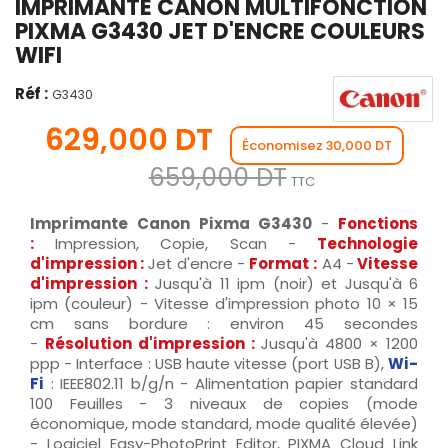
IMPRIMANTE CANON MULTIFONCTION
PIXMA G3430 JET D'ENCRE COULEURS
WIFI
Réf :
G3430
629,000 DT
Économisez 30,000 DT
659,000 DT
TTC
Imprimante Canon Pixma G3430
-
Fonctions
:
Impression, Copie, Scan -
Technologie
d'impression :
Jet d'encre -
Format
:
A4 -
Vitesse
d'impression :
Jusqu'à 11 ipm (noir) et Jusqu'à 6
ipm (couleur) - Vitesse d'impression photo 10 × 15
cm sans bordure : environ 45 secondes
-
Résolution d'impression :
Jusqu'à 4800 × 1200
ppp - Interface : USB haute vitesse (port USB B),
Wi-
Fi
: IEEE802.11 b/g/n - Alimentation papier standard
100 Feuilles - 3 niveaux de copies (mode
économique, mode standard, mode qualité élevée)
- Logiciel Easy-PhotoPrint Editor, PIXMA Cloud Link