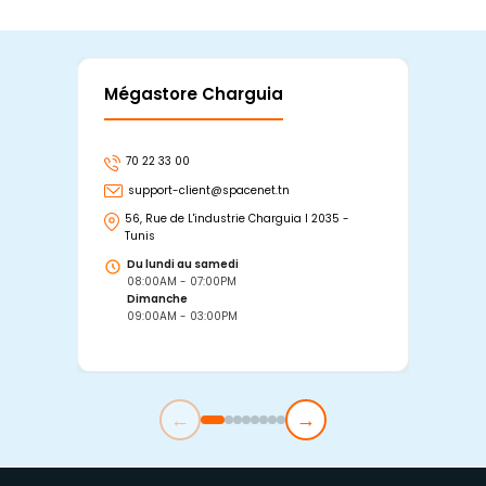
Mégastore Charguia
Mag
70 22 33 00
7
support-client@spacenet.tn
s
56, Rue de L'industrie Charguia I 2035 -
25
Tunis
Tu
Du lundi au samedi
D
08:00AM - 07:00PM
0
Dimanche
D
09:00AM - 03:00PM
0
←
→