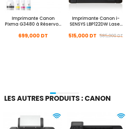
Imprimante Canon
Imprimante Canon i-
Pixma G3480 à Réservoir
SENSYS LBP122DW Laser
Intégré Multifonction
Monochrome Wifi
699,000 DT
515,000 DT
Couleur Wifi
585,000 DT
En stock
En stock
Ajouter Au Panier
Ajouter Au Panier
LES AUTRES PRODUITS : CANON