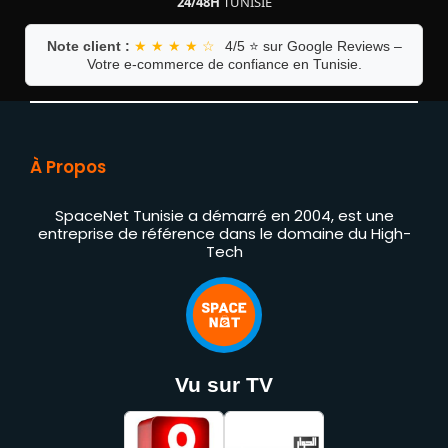
24/48H
TUNISIE
Note client :
★ ★ ★ ★ ☆
4/5 ⭐ sur Google Reviews –
Votre e-commerce de confiance en Tunisie.
À Propos
SpaceNet Tunisie a démarré en 2004, est une
entreprise de référence dans le domaine du High-
Tech
Vu sur TV