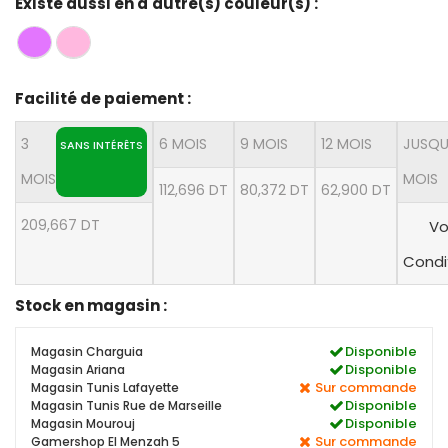
Existe aussi en d'autre(s) couleur(s) :
Facilité de paiement :
3
6 MOIS
9 MOIS
12 MOIS
JUSQU
SANS INTÉRÊTS
MOIS
MOIS
112,696 DT
80,372 DT
62,900 DT
209,667 DT
Vo
Condi
Stock en magasin :
Disponible
Magasin Charguia
Disponible
Magasin Ariana
Sur commande
Magasin Tunis Lafayette
Disponible
Magasin Tunis Rue de Marseille
Disponible
Magasin Mourouj
Sur commande
Gamershop El Menzah 5