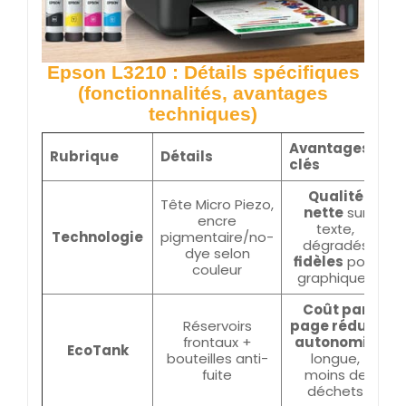
Epson L3210 : Détails spécifiques
(fonctionnalités, avantages
techniques)
Avantages
Rubrique
Détails
clés
Qualité
Tête Micro Piezo,
nette
sur
encre
texte,
Technologie
pigmentaire/no-
dégradés
dye selon
fidèles
pour
couleur
graphiques
Coût par
Réservoirs
page réduit
,
frontaux +
autonomie
EcoTank
bouteilles anti-
longue,
fuite
moins de
déchets