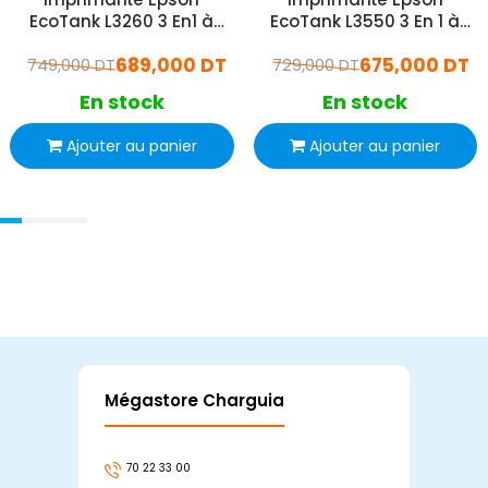
EcoTank L3260 3 En1 à
EcoTank L3550 3 En 1 à
Réservoir d'Encre Couleur
Réservoir d'Encre Couleur
689,000 DT
675,000 DT
749,000 DT
Wifi
729,000 DT
Wifi
En stock
En stock
Ajouter au panier
Ajouter au panier
Mégastore Charguia
Mag
70 22 33 00
7