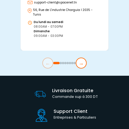
support-client@spacenet.tn
s
56, Rue de L'industrie Charguia I 2035 -
25
Tunis
Tu
Du lundi au samedi
D
08:00AM - 07:00PM
0
Dimanche
D
09:00AM - 03:00PM
0
←
→
Livraison Gratuite
Commande sup à 300 DT
Support Client
Entreprises & Particuliers