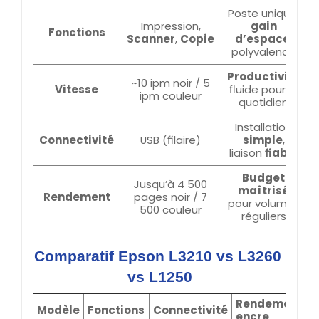
Poste unique,
Impression,
gain
Fonctions
Scanner
,
Copie
d’espace
,
polyvalence
Productivité
~10 ipm noir / 5
Vitesse
fluide pour le
ipm couleur
quotidien
Installation
Connectivité
USB (filaire)
simple
,
liaison
fiable
Budget
Jusqu’à 4 500
maîtrisé
Rendement
pages noir / 7
pour volumes
500 couleur
réguliers
Comparatif Epson L3210 vs L3260 
vs L1250
Rendement
V
Modèle
Fonctions
Connectivité
encre
i