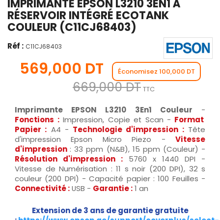
IMPRIMANTE EPSON L3210 3EN1 À
RÉSERVOIR INTÉGRÉ ECOTANK
COULEUR (C11CJ68403)
Réf :
C11CJ68403
569,000 DT
Économisez 100,000 DT
669,000 DT
TTC
Imprimante EPSON L3210 3En1 Couleur
-
Fonctions :
Impression, Copie et Scan -
Format
Papier :
A4 -
Technologie d'impression :
Tête
d'impression Epson Micro Piezo -
Vitesse
d'impression
: 33 ppm (N&B), 15 ppm (Couleur) -
Résolution d'impression :
5760 x 1440 DPI -
Vitesse de Numérisation : 11 s noir (200 DPI), 32 s
couleur (200 DPI) - Capacité papier : 100 Feuilles -
Connectivité :
USB -
Garantie :
1 an
Extension de 3 ans de garantie gratuite