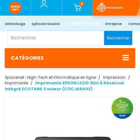
0
SPÉCIALE ÉTÉ
CLIMATISEUR
Déstockage
Spéciale Mouled
Entreprise
Contac
Rechercher
CATÉGORIES
Spacenet : High-Tech et Informatique en ligne
Impression
Imprimante
Imprimante EPSON L3210 3En1 À Réservoir
Intégré ECOTANK Couleur (C11CJ68403)