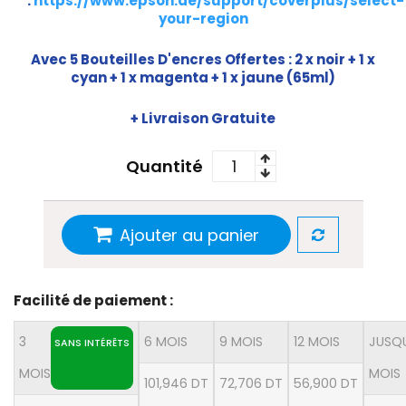
:
https://www.epson.ae/support/coverplus/select-
your-region
Avec 5 Bouteilles D'encres Offertes : 2 x noir + 1 x
cyan + 1 x magenta + 1 x jaune (65ml)
+ Livraison Gratuite
Quantité
Ajouter au panier
Facilité de paiement :
3
6 MOIS
9 MOIS
12 MOIS
JUSQU
SANS INTÉRÊTS
MOIS
MOIS
101,946 DT
72,706 DT
56,900 DT