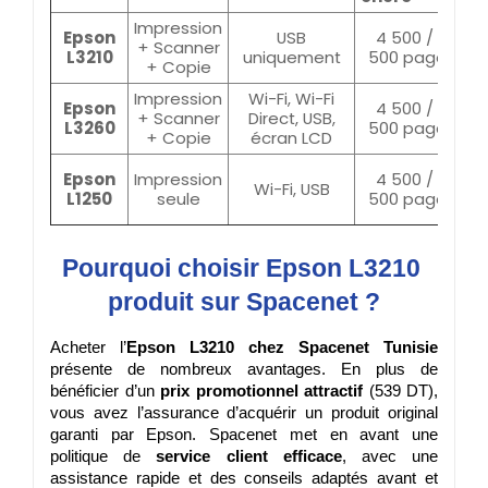
Impression
1
Epson
USB
4 500 / 7
+ Scanner
L3210
uniquement
500 pages
+ Copie
Impression
Wi-Fi, Wi-Fi
1
Epson
4 500 / 7
+ Scanner
Direct, USB,
L3260
500 pages
+ Copie
écran LCD
1
Epson
Impression
4 500 / 7
Wi-Fi, USB
L1250
seule
500 pages
Pourquoi choisir Epson L3210 
produit sur Spacenet ?
Acheter l’
Epson L3210 chez Spacenet Tunisie
présente de nombreux avantages. En plus de 
bénéficier d’un 
prix promotionnel attractif
 (539 DT), 
vous avez l’assurance d’acquérir un produit original 
garanti par Epson. Spacenet met en avant une 
politique de 
service client efficace
, avec une 
assistance rapide et des conseils adaptés avant et 