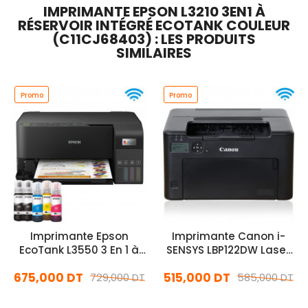
IMPRIMANTE EPSON L3210 3EN1 À
RÉSERVOIR INTÉGRÉ ECOTANK COULEUR
(C11CJ68403) : LES PRODUITS
SIMILAIRES
Promo
Promo
Imprimante Epson
Imprimante Canon i-
EcoTank L3550 3 En 1 à
SENSYS LBP122DW Laser
Réservoir d'Encre
Monochrome Wifi
675,000 DT
515,000 DT
Couleur Wifi
729,000 DT
585,000 DT
En stock
En stock