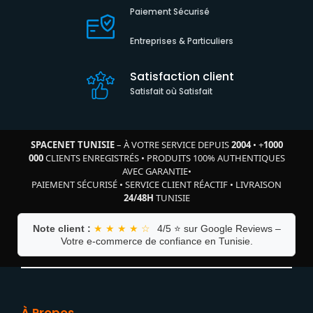
Paiement Sécurisé
Entreprises & Particuliers
Satisfaction client
Satisfait où Satisfait
SPACENET TUNISIE
– À VOTRE SERVICE DEPUIS
2004
•
+
1000
000
CLIENTS ENREGISTRÉS
•
PRODUITS 100% AUTHENTIQUES
AVEC GARANTIE
•
PAIEMENT SÉCURISÉ
•
SERVICE CLIENT RÉACTIF
•
LIVRAISON
24/48H
TUNISIE
Note client :
★ ★ ★ ★ ☆
4/5 ⭐ sur Google Reviews –
Votre e-commerce de confiance en Tunisie.
À Propos