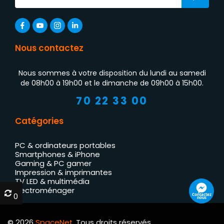
Nous contactez
Nous sommes à votre disposition du lundi au samedi
de 08h00 à 19h00 et le dimanche de 09h00 à 15h00.
70 22 33 00
Catégories
PC & ordinateurs portables
Smartphones & iPhone
Gaming & PC gamer
Impression & imprimantes
TV LED & multimédia
Électroménager
0
0
Contactez
nous
© 2026
SpaceNet
. Tous droits réservés.