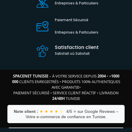
Entreprises & Particuliers
Paiement Sécurisé
Entreprises & Particuliers
Satisfaction client
Satisfait où Satisfait
SPACENET TUNISIE
– À VOTRE SERVICE DEPUIS
2004
•
+
1000
000
CLIENTS ENREGISTRÉS
•
PRODUITS 100% AUTHENTIQUES
AVEC GARANTIE
•
PAIEMENT SÉCURISÉ
•
SERVICE CLIENT RÉACTIF
•
LIVRAISON
24/48H
TUNISIE
Note client :
★ ★ ★ ★ ☆
4/5 ⭐ sur Google Reviews –
Votre e-commerce de confiance en Tunisie.