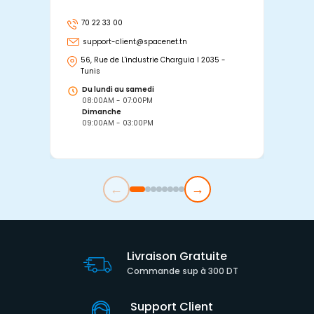
70 22 33 00
7
support-client@spacenet.tn
s
56, Rue de L'industrie Charguia I 2035 -
25
Tunis
Tu
Du lundi au samedi
D
08:00AM - 07:00PM
0
Dimanche
D
09:00AM - 03:00PM
0
←
→
Livraison Gratuite
Commande sup à 300 DT
Support Client