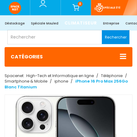
0
SPÉCIALE ÉTÉ
CLIMATISEUR
Déstockage
Spéciale Mouled
Entreprise
Contac
Rechercher
CATÉGORIES
Spacenet : High-Tech et Informatique en ligne
Téléphonie
Smartphone & Mobile
iphone
iPhone 16 Pro Max 256Go
Blanc Titanium