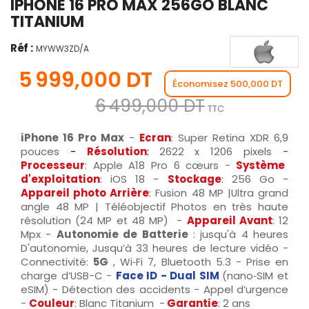
IPHONE 16 PRO MAX 256GO BLANC
TITANIUM
Réf :
MYWW3ZD/A
5 999,000 DT
Économisez 500,000 DT
6 499,000 DT
TTC
iPhone 16 Pro Max
-
Ecran
: Super Retina XDR 6,9
pouces
-
Résolution
:
2622 x 1206 pixels
-
Processeur
:
Apple A18 Pro 6 cœurs -
Système
d'exploitation
: iOS 18 -
Stockage
: 256 Go -
Appareil photo Arrière
: Fusion 48 MP |Ultra grand
angle 48 MP | Téléobjectif Photos en très haute
résolution (24 MP et 48 MP) -
Appareil Avant
: 12
Mpx -
Autonomie de Batterie
: jusqu'à 4 heures
D'autonomie, Jusqu’à 33 heures de lecture vidéo -
Connectivité:
5G
, Wi‑Fi 7, Bluetooth 5.3 - Prise en
charge d’USB-C -
Face ID
- Dual SIM
(nano‑SIM et
eSIM) - Détection des accidents - Appel d’urgence
-
Couleur
: Blanc Titanium -
Garantie
: 2 ans