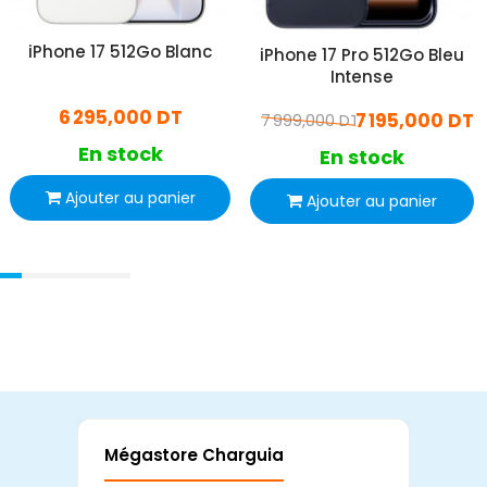
iPhone 17 512Go Blanc
iPhone 17 Pro 512Go Bleu
Intense
6 295,000 DT
7 195,000 DT
7 999,000 DT
En stock
En stock
Ajouter au panier
Ajouter au panier
Mégastore Charguia
Mag