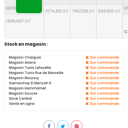
MOIS
M
1 074,821 DT
766,539 DT
599,900 DT
1 999,667 DT
C
Stock en magasin :
Sur commande
Magasin Charguia
Sur commande
Magasin Ariana
Sur commande
Magasin Tunis Lafayette
Sur commande
Magasin Tunis Rue de Marseille
Sur commande
Magasin Mourouj
Sur commande
Gamershop El Menzah 5
Sur commande
Magasin Hammamet
Sur commande
Magasin Sousse
Sur commande
Stock Central
Sur commande
Vente en Ligne