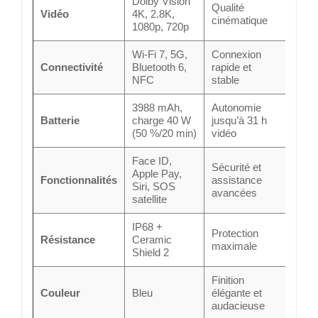
Dolby Vision
Qualité
Vidéo
4K, 2.8K,
cinématique
1080p, 720p
Wi-Fi 7, 5G,
Connexion
Connectivité
Bluetooth 6,
rapide et
NFC
stable
3988 mAh,
Autonomie
Batterie
charge 40 W
jusqu’à 31 h
(50 %/20 min)
vidéo
Face ID,
Sécurité et
Apple Pay,
Fonctionnalités
assistance
Siri, SOS
avancées
satellite
IP68 +
Protection
Résistance
Ceramic
maximale
Shield 2
Finition
Couleur
Bleu
élégante et
audacieuse