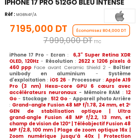
IPHONE 17 PRO 512GO BLEU INTENSE
Réf :
MG8N4F/A
7 195,000 DT
Économisez 804,000 DT
7 999,000 DT
TTC
iPhone 17 Pro
-
Ecran
:
6,3" Super Retina XDR
OLED, 120Hz
-
Résolution
:
2622 x 1206 pixels à
460 ppp
Face avant Ceramic Shield 2 -
Boîtier
unibody en aluminium
-
Système
d'exploitation
:
iOS 26
-
Processeur
:
Apple A19
Pro (3 nm) Hexa-core
GPU 6 cœurs avec
accélérateurs neuronaux
-
Mémoire RAM
:
12
Go
-
Stockage
:
512 Go
-
Appareil photo Arrière
:
Grand-angle Fusion 48 MP f/1.78, 24 mm, et 2ᵉ
GEN de stabilisation optique | Ultra
grand‑angle Fusion 48 MP f/2.2, 13 mm, et
champ de vision de 120° | Téléobjectif Fusion 48
MP f/2.8, 100 mm | Plage de zoom optique 16x |
Zoom numérique jusqu’à 40x | Protection