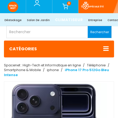
0
SPÉCIALE ÉTÉ
CLIMATISEUR
Déstockage
Salon De Jardin
Entreprise
Contac
Rechercher
CATÉGORIES
Spacenet : High-Tech et Informatique en ligne
Téléphonie
Smartphone & Mobile
iphone
iPhone 17 Pro 512Go Bleu
Intense