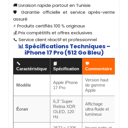
🚚 Livraison rapide partout en Tunisie
🛡️ Garantie officielle et service après-vente
assuré
⚡ Produits certifiés 100 % originaux
💰 Prix compétitifs et offres exclusives
📞 Service client réactif et professionnel
📊
Spécifications Techniques –
iPhone 17 Pro (512 Go Bleu)
🔧
📘
💬
Caractéristique
Spécification
Commentaire
Version haut
Apple iPhone
Modèle
de gamme
17 Pro
Apple
6,3" Super
Affichage
Retina XDR
Écran
ultra-fluide et
OLED, 120
lumineux
Hz
2622 x 1206
Image nette et