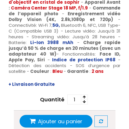
d'objectif en cristal de saphir
-
Appareil Avant
:
Caméra Center Stage 18 MP, f/1.9
-
Commande
de l’appareil photo
-
Enregistrement vidéo
Dolby Vision (4K, 2.8k,1080p et 720p)
-
Connectivité: Wi‑Fi 7,
5G,
Bluetooth 6, NFC, USB Type-
C (Compatible USB 3) - Lecture vidéo: Jusqu’à 31
heures - Streaming vidéo: Jusqu’à 28 heures -
Batterie:
Li-Ion 3988 mAh
-
Charge rapide
jusqu’à 50 % de charge en 20 minutes
(avec un
adaptateur 40 W)
- Fonctionnalités:
Face ID,
Apple Pay, Siri
-
Indice de protection IP68
-
Détection des accidents - SOS d’urgence par
satellite -
Couleur
:
Bleu
-
Garantie
:
2 ans
+ Livraison Gratuite
Quantité
Ajouter au panier