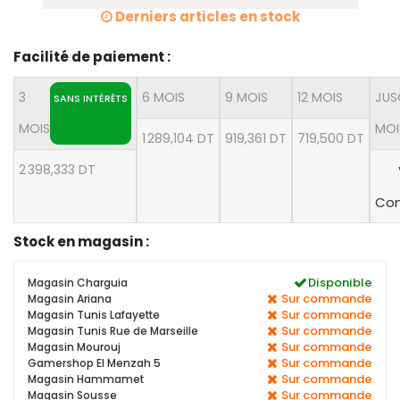
Derniers articles en stock
Facilité de paiement :
3
6 MOIS
9 MOIS
12 MOIS
JUS
SANS INTÉRÊTS
MOIS
MOI
1 289,104 DT
919,361 DT
719,500 DT
2 398,333 DT
Con
Stock en magasin :
Disponible
Magasin Charguia
Sur commande
Magasin Ariana
Sur commande
Magasin Tunis Lafayette
Sur commande
Magasin Tunis Rue de Marseille
Sur commande
Magasin Mourouj
Sur commande
Gamershop El Menzah 5
Sur commande
Magasin Hammamet
Sur commande
Magasin Sousse