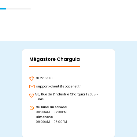
Mégastore Charguia
Mag
70 22 33 00
7
support-client@spacenet.tn
s
56, Rue de L'industrie Charguia I 2035 -
25
Tunis
Tu
Du lundi au samedi
D
08:00AM - 07:00PM
0
Dimanche
D
09:00AM - 03:00PM
0