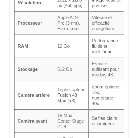
Résolution
px (460 ppp)
précise
Apple A19
Vitesse et
Processeur
Pro (3 nm),
efficacité
Hexa-core
énergétique
Performance
RAM
12 Go
fluide et
multitâche
Espace
Stockage
512 Go
suffisant pour
médias 4K
Zoom optique
Triple capteur
16x,
Caméra arrière
Fusion 48
numérique
Mpx (x3)
40x
18 Mpx
Selfies clairs
Caméra avant
Center Stage
et lumineux
f/1.9