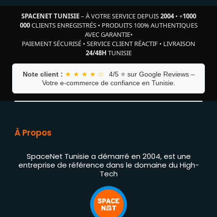
SPACENET TUNISIE
– À VOTRE SERVICE DEPUIS
2004
•
+
1000
000
CLIENTS ENREGISTRÉS
•
PRODUITS 100% AUTHENTIQUES
AVEC GARANTIE
•
PAIEMENT SÉCURISÉ
•
SERVICE CLIENT RÉACTIF
•
LIVRAISON
24/48H
TUNISIE
Note client :
★ ★ ★ ★ ☆
4/5 ⭐ sur Google Reviews –
Votre e-commerce de confiance en Tunisie.
À Propos
SpaceNet Tunisie a démarré en 2004, est une
entreprise de référence dans le domaine du High-
Tech