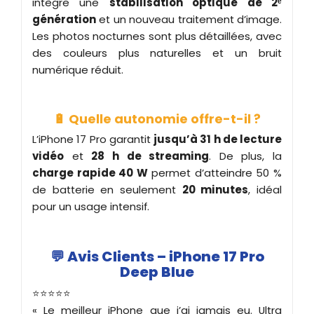
intègre une
stabilisation optique de 2ᵉ
génération
et un nouveau traitement d’image.
Les photos nocturnes sont plus détaillées, avec
des couleurs plus naturelles et un bruit
numérique réduit.
🔋 Quelle autonomie offre-t-il ?
L’iPhone 17 Pro garantit
jusqu’à 31 h de lecture
vidéo
et
28 h de streaming
. De plus, la
charge rapide 40 W
permet d’atteindre 50 %
de batterie en seulement
20 minutes
, idéal
pour un usage intensif.
💬
Avis Clients – iPhone 17 Pro
Deep Blue
⭐️⭐️⭐️⭐️⭐️
« Le meilleur iPhone que j’ai jamais eu. Ultra