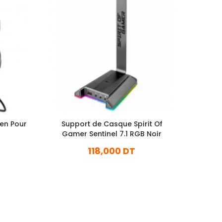
en Pour
Support de Casque Spirit Of
Micr
Gamer Sentinel 7.1 RGB Noir
G
118,000 DT
En stock
Ajouter Au Panier