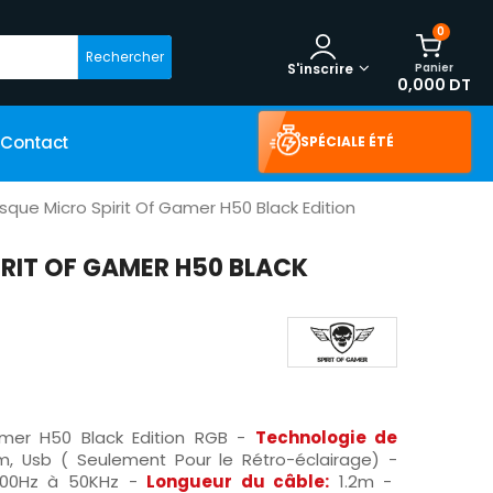
0
Rechercher
Panier
S'inscrire
0,000 DT
Contact
SPÉCIALE ÉTÉ
que Micro Spirit Of Gamer H50 Black Edition
RIT OF GAMER H50 BLACK
amer H50 Black Edition RGB -
Technologie de
, Usb ( Seulement Pour le Rétro-éclairage) -
00Hz à 50KHz -
Longueur du câble:
1.2m -