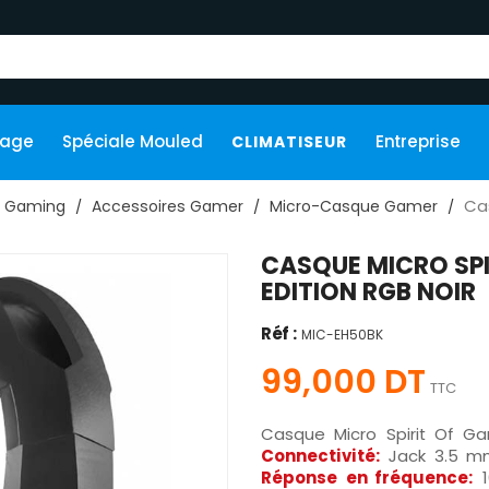
kage
Spéciale Mouled
Entreprise
CLIMATISEUR
Cas
Gaming
Accessoires Gamer
Micro-Casque Gamer
CASQUE MICRO SPI
EDITION RGB NOIR
Réf :
MIC-EH50BK
99,000 DT
TTC
Casque Micro Spirit Of G
Connectivité:
Jack 3.5 mm
Réponse en fréquence:
1