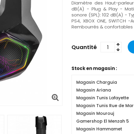
Diamètre des Haut-parleu
dB(A) - Plug & Play - Matiè
sonore (SPL): 102 dB(A) - T
PS4, XBOX ONE, SWITCH -Ar
Rembourrés & confortables
Quantité
Stock en magasin :
Magasin Charguia
Magasin Ariana
Magasin Tunis Lafayette
Magasin Tunis Rue de Mars
Magasin Mourouj
Gamershop El Menzah 5
Magasin Hammamet