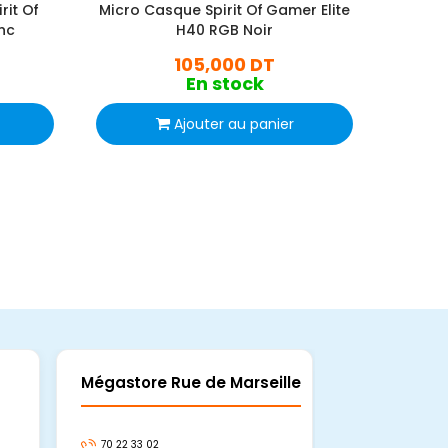
it Of
Micro Casque Spirit Of Gamer Elite
Micro 
nc
H40 RGB Noir
105,000 DT
En stock
Ajouter au panier
Mégastore Rue de Marseille
Mégastore
70 22 33 02
70 22 33 06