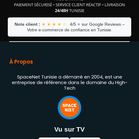
PAIEMENT SÉCURISÉ
•
SERVICE CLIENT RÉACTIF
•
LIVRAISON
24/48H
TUNISIE
Note client :
★ ★ ★ ★ ☆
4/5 ⭐ sur Google Reviews –
Votre e-commerce de confiance en Tunisie.
À Propos
SpaceNet Tunisie a démarré en 2004, est une
entreprise de référence dans le domaine du High-
Tech
Vu sur TV