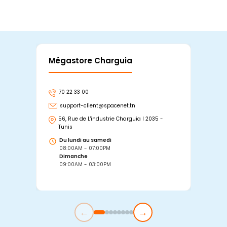
Mégastore Charguia
Mag
70 22 33 00
7
support-client@spacenet.tn
s
56, Rue de L'industrie Charguia I 2035 -
25
Tunis
Tu
Du lundi au samedi
D
08:00AM - 07:00PM
0
Dimanche
D
09:00AM - 03:00PM
0
←
→