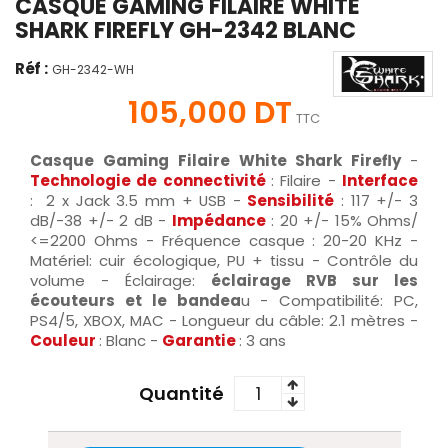
CASQUE GAMING FILAIRE WHITE
SHARK FIREFLY GH-2342 BLANC
Réf :
GH-2342-WH
105,000 DT
TTC
Casque Gaming Filaire White Shark Firefly
-
Technologie de connectivité
: Filaire -
Interface
: 2 x Jack 3.5 mm + USB -
Sensibilité
: 117 +/- 3
dB/-38 +/- 2 dB -
Impédance
: 20 +/- 15% Ohms/
<=2200 Ohms - Fréquence casque : 20-20 KHz -
Matériel: cuir écologique, PU + tissu - Contrôle du
volume - Éclairage:
éclairage RVB sur les
écouteurs et le bandea
u - Compatibilité: PC,
PS4/5, XBOX, MAC - Longueur du câble: 2.1 mètres -
Couleur
: Blanc -
Garantie
: 3 ans
Quantité