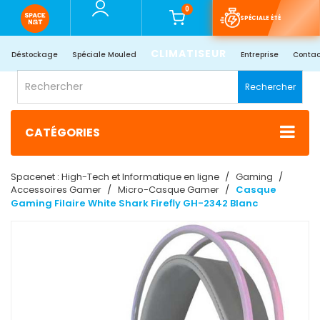
0
SPÉCIALE ÉTÉ
CLIMATISEUR
Déstockage
Spéciale Mouled
Entreprise
Contac
Rechercher
CATÉGORIES
Spacenet : High-Tech et Informatique en ligne
Gaming
Accessoires Gamer
Micro-Casque Gamer
Casque
Gaming Filaire White Shark Firefly GH-2342 Blanc