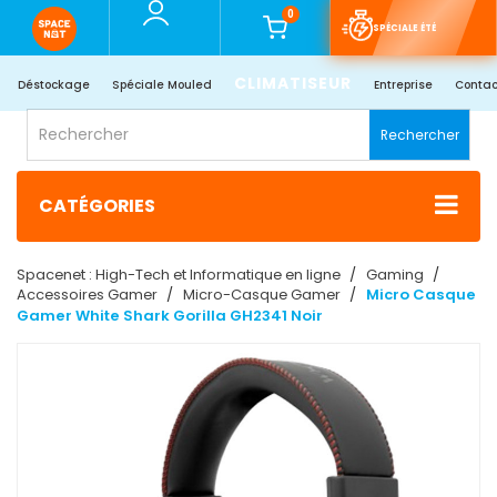
0
SPÉCIALE ÉTÉ
CLIMATISEUR
Déstockage
Spéciale Mouled
Entreprise
Contac
Rechercher
CATÉGORIES
Spacenet : High-Tech et Informatique en ligne
Gaming
Accessoires Gamer
Micro-Casque Gamer
Micro Casque
Gamer White Shark Gorilla GH2341 Noir