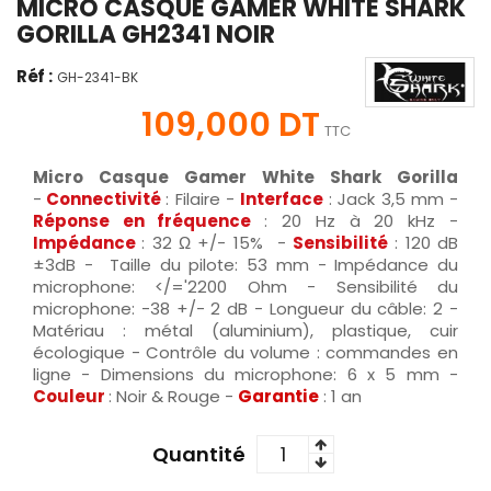
MICRO CASQUE GAMER WHITE SHARK
GORILLA GH2341 NOIR
Réf :
GH-2341-BK
109,000 DT
TTC
Micro Casque Gamer White Shark Gorilla
-
Connectivité
: Filaire -
Interface
: Jack 3,5 mm -
Réponse en fréquence
: 20 Hz à 20 kHz -
Impédance
: 32 Ω +/- 15% -
Sensibilité
: 120 dB
±3dB - Taille du pilote: 53 mm - Impédance du
microphone: </='2200 Ohm - Sensibilité du
microphone: -38 +/- 2 dB - Longueur du câble: 2 -
Matériau : métal (aluminium), plastique, cuir
écologique - Contrôle du volume : commandes en
ligne - Dimensions du microphone: 6 x 5 mm -
Couleur
: Noir & Rouge -
Garantie
: 1 an
Quantité