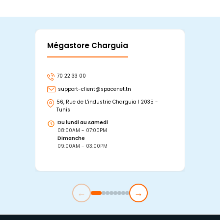
Mégastore Charguia
Mag
70 22 33 00
7
support-client@spacenet.tn
s
56, Rue de L'industrie Charguia I 2035 -
25
Tunis
Tu
Du lundi au samedi
D
08:00AM - 07:00PM
0
Dimanche
D
09:00AM - 03:00PM
0
←
→