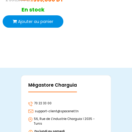
En stock
Ajouter au panier
Mégastore Charguia
Mag
70 22 33 00
7
support-client@spacenet.tn
s
56, Rue de L'industrie Charguia I 2035 -
25
Tunis
Tu
Du lundi au samedi
D