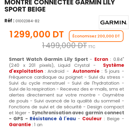
MONTRE CONNECTÉE GARMIN LILY
SPORT BEIGE
Réf :
01002384-B2
1 299,000 DT
Économisez 200,000 DT
1 499,000 DT
TTC
Smart Watch
Garmin Lily Sport
-
Ecran
: 0.84"
(240 x 201 pixels), Liquid Crystal -
Système
d'exploitation
: Android -
Autonomie
: 5 jours -
Fréquence cardiaque au poignet - Suivi du stress -
Suivi du cycle menstruel - Suivi de l'hydratation -
Suivi de la respiration - Recevez des e-mails, sms et
alertes directement sur votre montre - Oxymètre
de pouls - Suivi avancé de la qualité du sommeil -
Fonctions de suivi et de sécurité - Design compact
et léger -
Synchronisation avec garmin connect
-
GPS -
Résistance à l'eau
-
Couleur
: Beige -
Garantie
: 1 an