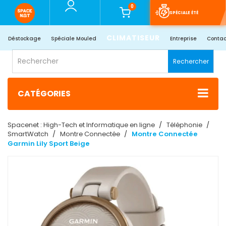
0
SPÉCIALE ÉTÉ
CLIMATISEUR
Déstockage
Spéciale Mouled
Entreprise
Contac
Rechercher
CATÉGORIES
Spacenet : High-Tech et Informatique en ligne
Téléphonie
SmartWatch
Montre Connectée
Montre Connectée
Garmin Lily Sport Beige