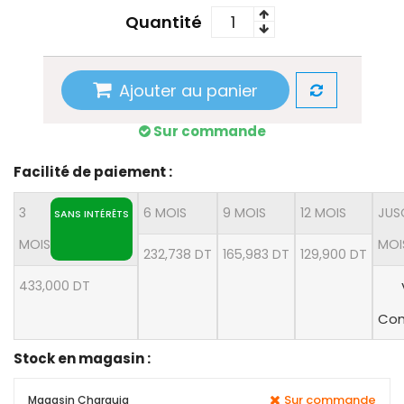
Quantité
Ajouter au panier
Sur commande
Facilité de paiement :
3
6 MOIS
9 MOIS
12 MOIS
JUS
SANS INTÉRÊTS
MOIS
MOI
232,738 DT
165,983 DT
129,900 DT
433,000 DT
Con
Stock en magasin :
Sur commande
Magasin Charguia