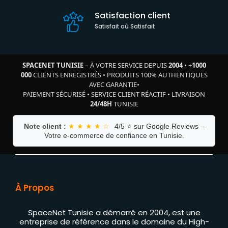
Satisfaction client
Satisfait où Satisfait
SPACENET TUNISIE
– À VOTRE SERVICE DEPUIS
2004
•
+
1000
000
CLIENTS ENREGISTRÉS
•
PRODUITS 100% AUTHENTIQUES
AVEC GARANTIE
•
PAIEMENT SÉCURISÉ
•
SERVICE CLIENT RÉACTIF
•
LIVRAISON
24/48H
TUNISIE
Note client :
★ ★ ★ ★ ☆
4/5 ⭐ sur Google Reviews –
Votre e-commerce de confiance en Tunisie.
À Propos
SpaceNet Tunisie a démarré en 2004, est une
entreprise de référence dans le domaine du High-