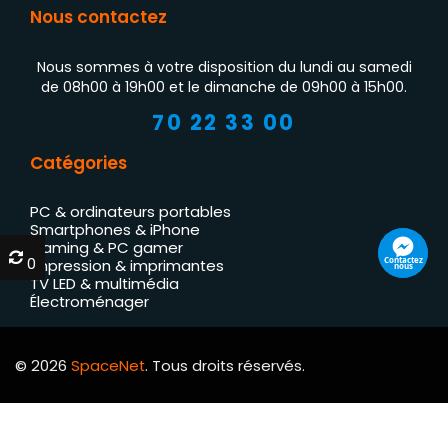
Nous contactez
Nous sommes à votre disposition du lundi au samedi
de 08h00 à 19h00 et le dimanche de 09h00 à 15h00.
70 22 33 00
Catégories
PC & ordinateurs portables
Smartphones & iPhone
Gaming & PC gamer
0
0
Contactez
Impression & imprimantes
nous
TV LED & multimédia
Électroménager
© 2026
SpaceNet
. Tous droits réservés.