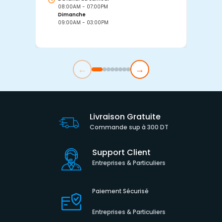
08:00AM - 07:00PM
0
Dimanche
D
09:00AM - 03:00PM
0
←
→
Livraison Gratuite
Commande sup à 300 DT
Support Client
Entreprises & Particuliers
Paiement Sécurisé
Entreprises & Particuliers