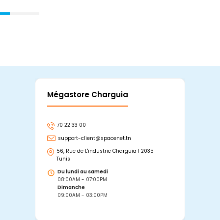
Mégastore Charguia
Mag
70 22 33 00
7
support-client@spacenet.tn
s
56, Rue de L'industrie Charguia I 2035 -
25
Tunis
Tu
Du lundi au samedi
D
08:00AM - 07:00PM
0
Dimanche
D
09:00AM - 03:00PM
0