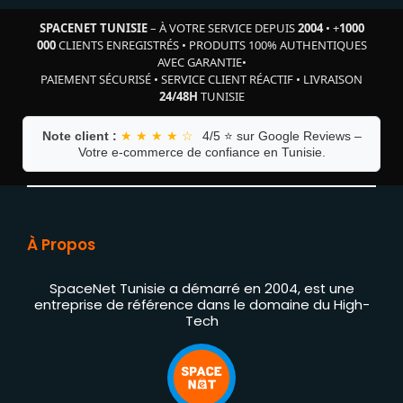
SPACENET TUNISIE
– À VOTRE SERVICE DEPUIS
2004
•
+
1000
000
CLIENTS ENREGISTRÉS
•
PRODUITS 100% AUTHENTIQUES
AVEC GARANTIE
•
PAIEMENT SÉCURISÉ
•
SERVICE CLIENT RÉACTIF
•
LIVRAISON
24/48H
TUNISIE
Note client :
★ ★ ★ ★ ☆
4/5 ⭐ sur Google Reviews –
Votre e-commerce de confiance en Tunisie.
À Propos
SpaceNet Tunisie a démarré en 2004, est une
entreprise de référence dans le domaine du High-
Tech