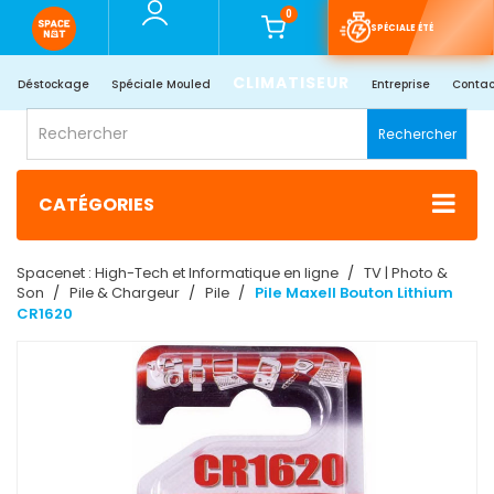
0
SPÉCIALE ÉTÉ
CLIMATISEUR
Déstockage
Spéciale Mouled
Entreprise
Contac
Rechercher
CATÉGORIES
Spacenet : High-Tech et Informatique en ligne
TV | Photo &
Son
Pile & Chargeur
Pile
Pile Maxell Bouton Lithium
CR1620