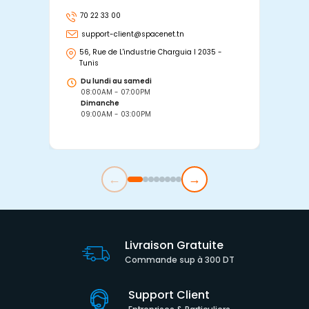
70 22 33 00
7
support-client@spacenet.tn
s
56, Rue de L'industrie Charguia I 2035 -
25
Tunis
Tu
Du lundi au samedi
D
08:00AM - 07:00PM
0
Dimanche
D
09:00AM - 03:00PM
0
←
→
Livraison Gratuite
Commande sup à 300 DT
Support Client