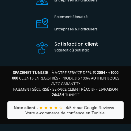
Entreprises & Particuliers
Paiement Sécurisé
Entreprises & Particuliers
Satisfaction client
Satisfait où Satisfait
SPACENET TUNISIE
– À VOTRE SERVICE DEPUIS
2004
•
+
1000
000
CLIENTS ENREGISTRÉS
•
PRODUITS 100% AUTHENTIQUES
AVEC GARANTIE
•
PAIEMENT SÉCURISÉ
•
SERVICE CLIENT RÉACTIF
•
LIVRAISON
24/48H
TUNISIE
Note client :
★ ★ ★ ★ ☆
4/5 ⭐ sur Google Reviews –
Votre e-commerce de confiance en Tunisie.