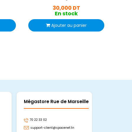
30,000 DT
En stock
Ajouter au panier
Mégastore Rue de Marseille
Mégastore
70 22 33 02
70 22 33 06
support-client@spacenet.tn
support-clie