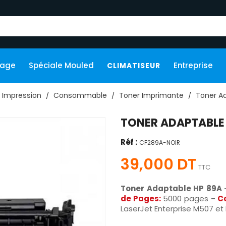
kage
Spéciale Mouled
Entreprise
CLIMATISEUR
Impression
Consommable
Toner Imprimante
Toner A
TONER ADAPTABLE 
Réf :
CF289A-NOIR
39,000 DT
TTC
Toner Adaptable HP 89A
de Pages:
5000 pages
-
C
LaserJet Enterprise M507 e