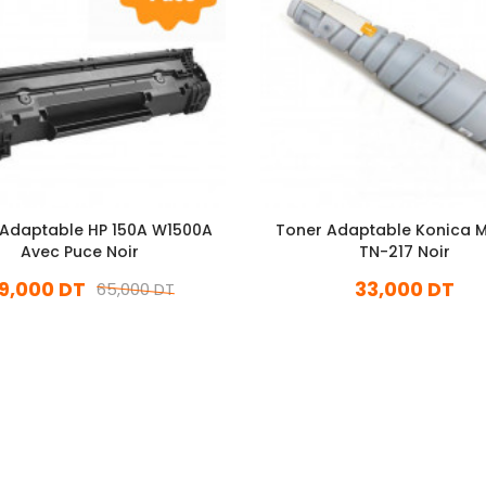
 Adaptable HP 150A W1500A
Toner Adaptable Konica M
Avec Puce Noir
TN-217 Noir
9,000 DT
33,000 DT
65,000 DT
En stock
En stock
Ajouter Au Panier
Ajouter Au Panier