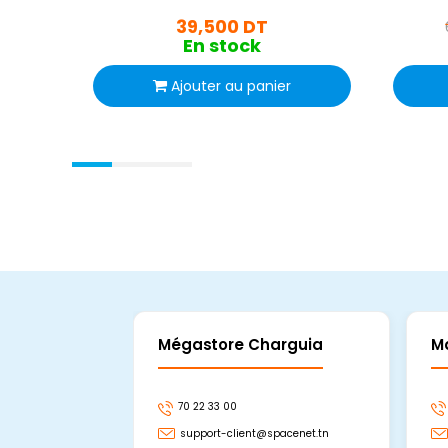
39,500 DT
En stock
Ajouter au panier
Mégastore Charguia
M
70 22 33 00
support-client@spacenet.tn