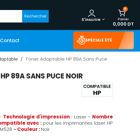
0
Rechercher
Panier
S'inscrire
0,000 DT
Contact
SPÉCIALE ÉTÉ
Toner Adaptable HP 89A Sans Puce
daptable
HP 89A SANS PUCE NOIR
-
Technologie d'impression
: Laser -
Nombre
ompatible avec :
pour les imprimantes laser HP
t M528
-
Couleur :
Noir