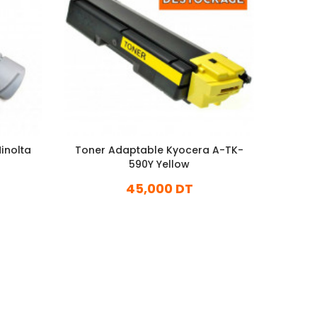
inolta
Toner Adaptable Kyocera A-TK-
Toner
590Y Yellow
45,000 DT
En stock
Ajouter Au Panier