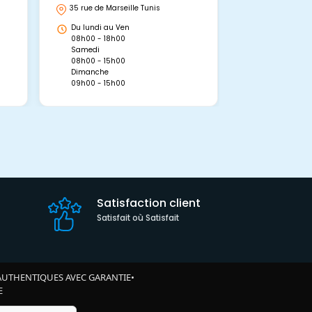
35 rue de Marseille Tunis
Avenue Abou 
Hammamet, 
Du lundi au Ven
Du lundi au 
08h00 - 18h00
08h00 - 19h0
Samedi
Dimanche
08h00 - 15h00
09h00 - 15h0
Dimanche
09h00 - 15h00
Satisfaction client
Satisfait où Satisfait
AUTHENTIQUES AVEC GARANTIE
•
E