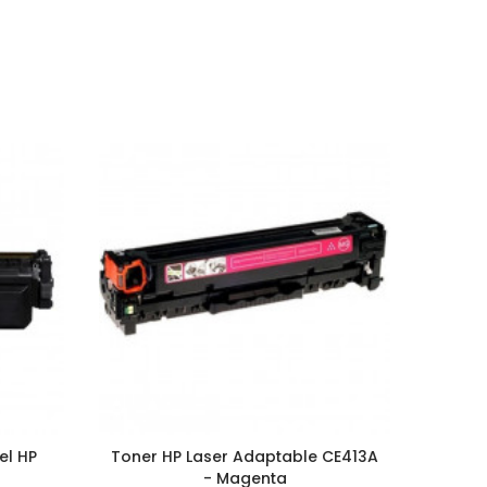
el HP
Toner HP Laser Adaptable CE413A
Tone
- Magenta