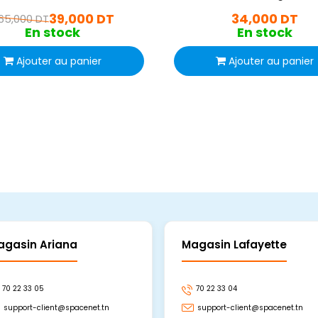
39,000 DT
34,000 DT
65,000 DT
En stock
En stock
Ajouter au panier
Ajouter au panier
agasin Ariana
Magasin Lafayette
70 22 33 05
70 22 33 04
support-client@spacenet.tn
support-client@spacenet.tn