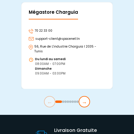
Mégastore Charguia
Mag
70 22 33 00
7
support-client@spacenet.tn
s
56, Rue de L'industrie Charguia I 2035 -
25
Tunis
Tu
Du lundi au samedi
D
08:00AM - 07:00PM
0
Dimanche
D
09:00AM - 03:00PM
0
←
→
Livraison Gratuite