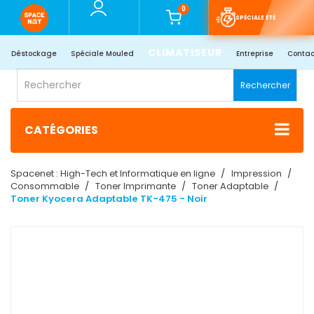
0
SPÉCIALE ÉTÉ
CLIMATISEUR
Déstockage
Spéciale Mouled
Entreprise
Contac
Rechercher
CATÉGORIES
Spacenet : High-Tech et Informatique en ligne
Impression
Consommable
Toner Imprimante
Toner Adaptable
Toner Kyocera Adaptable TK-475 - Noir