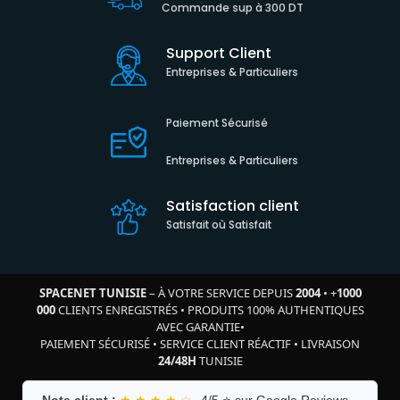
Commande sup à 300 DT
Support Client
Entreprises & Particuliers
Paiement Sécurisé
Entreprises & Particuliers
Satisfaction client
Satisfait où Satisfait
SPACENET TUNISIE
– À VOTRE SERVICE DEPUIS
2004
•
+
1000
000
CLIENTS ENREGISTRÉS
•
PRODUITS 100% AUTHENTIQUES
AVEC GARANTIE
•
PAIEMENT SÉCURISÉ
•
SERVICE CLIENT RÉACTIF
•
LIVRAISON
24/48H
TUNISIE
Note client :
★ ★ ★ ★ ☆
4/5 ⭐ sur Google Reviews –