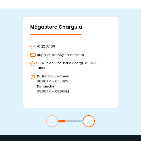
Mégastore Charguia
Mag
70 22 33 00
7
support-client@spacenet.tn
s
56, Rue de L'industrie Charguia I 2035 -
25
Tunis
Tu
Du lundi au samedi
D
08:00AM - 07:00PM
0
Dimanche
D
09:00AM - 03:00PM
0
←
→