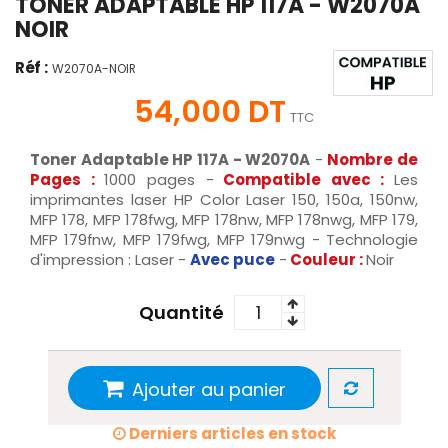
TONER ADAPTABLE HP 117A - W2070A
NOIR
Réf :
W2070A-NOIR
54,000 DT
TTC
Toner Adaptable HP 117A - W2070A
-
Nombre de
Pages :
1000 pages -
Compatible avec :
Les
imprimantes laser HP Color Laser 150, 150a, 150nw,
MFP 178, MFP 178fwg, MFP 178nw, MFP 178nwg, MFP 179,
MFP 179fnw, MFP 179fwg, MFP 179nwg - Technologie
d'impression : Laser -
Avec puce
-
Couleur :
Noir
Quantité
Ajouter au panier
Derniers articles en stock