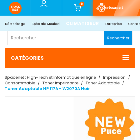
0
SPÉCIALE ÉTÉ
CLIMATISEUR
Déstockage
Spéciale Mouled
Entreprise
Contac
Rechercher
CATÉGORIES
Spacenet : High-Tech et Informatique en ligne
Impression
Consommable
Toner Imprimante
Toner Adaptable
Toner Adaptable HP 117A - W2070A Noir