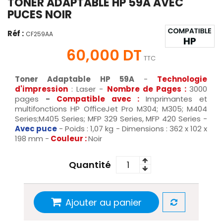
TONER ADAPTABLE HP 59A AVEC
PUCES NOIR
Réf :
CF259AA
60,000 DT
TTC
Toner Adaptable HP 59A
-
Technologie
d'impression
: Laser -
Nombre de Pages :
3000
pages
-
Compatible avec :
Imprimantes et
multifonctions HP OfficeJet Pro M304; M305; M404
Series;M405 Series; MFP 329 Series, MFP 420 Series -
Avec puce
- Poids : 1,07 kg - Dimensions : 362 x 102 x
198 mm -
Couleur :
Noir
Quantité
Ajouter au panier