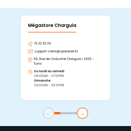
Mégastore Charguia
Mag
70 22 33 00
7
support-client@spacenet.tn
s
56, Rue de L'industrie Charguia I 2035 -
25
Tunis
Tu
Du lundi au samedi
D
08:00AM - 07:00PM
0
Dimanche
D
09:00AM - 03:00PM
0
←
→