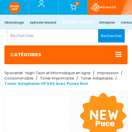
0
SPÉCIALE ÉTÉ
CLIMATISEUR
Déstockage
Spéciale Mouled
Entreprise
Contac
Rechercher
CATÉGORIES
Spacenet : High-Tech et Informatique en ligne
Impression
Consommable
Toner Imprimante
Toner Adaptable
Toner Adaptable HP 59A Avec Puces Noir