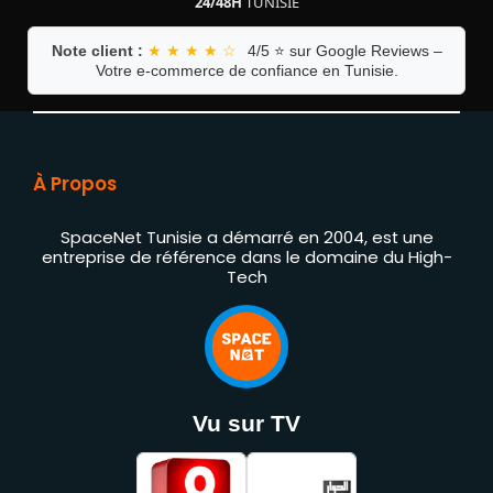
24/48H
TUNISIE
Note client :
★ ★ ★ ★ ☆
4/5 ⭐ sur Google Reviews –
Votre e-commerce de confiance en Tunisie.
À Propos
SpaceNet Tunisie a démarré en 2004, est une
entreprise de référence dans le domaine du High-
Tech
Vu sur TV