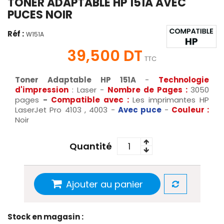
TONER ADAPTABLE HP 151A AVEC
PUCES NOIR
Réf :
W151A
39,500 DT
TTC
Toner Adaptable HP 151A
-
Technologie
d'impression
: Laser -
Nombre de Pages :
3050
pages
-
Compatible avec :
Les imprimantes HP
LaserJet Pro 4103 , 4003 -
Avec puce
-
Couleur :
Noir
Quantité
Ajouter au panier
Stock en magasin :