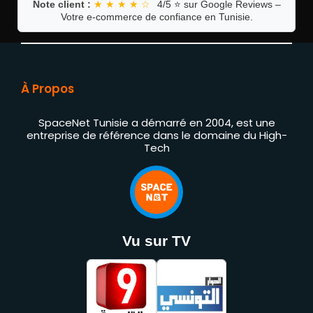
Note client :
★ ★ ★ ★ ☆
4/5 ⭐ sur Google Reviews –
Votre e-commerce de confiance en Tunisie.
À Propos
SpaceNet Tunisie a démarré en 2004, est une
entreprise de référence dans le domaine du High-
Tech
Vu sur TV