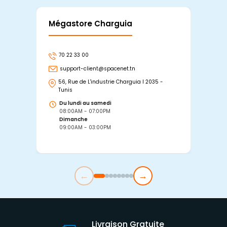
Mégastore Charguia
Mag
70 22 33 00
7
support-client@spacenet.tn
s
56, Rue de L'industrie Charguia I 2035 -
25
Tunis
Tu
Du lundi au samedi
D
08:00AM - 07:00PM
0
Dimanche
D
09:00AM - 03:00PM
0
←
→
Livraison Gratuite