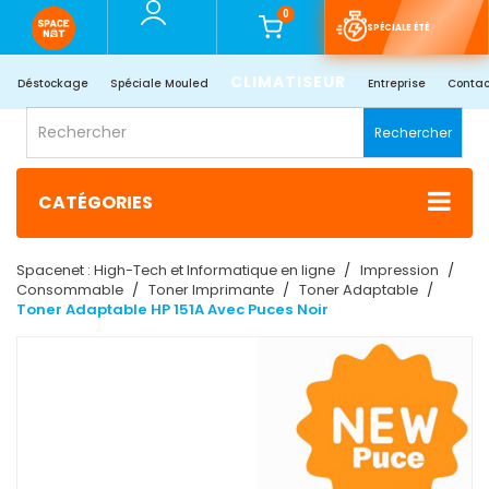
0
SPÉCIALE ÉTÉ
CLIMATISEUR
Déstockage
Spéciale Mouled
Entreprise
Contac
Rechercher
CATÉGORIES
Spacenet : High-Tech et Informatique en ligne
Impression
Consommable
Toner Imprimante
Toner Adaptable
Toner Adaptable HP 151A Avec Puces Noir