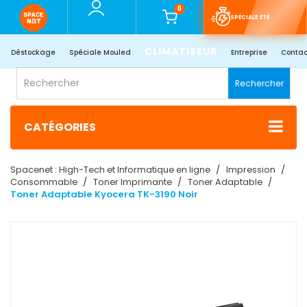
0
SPÉCIALE ÉTÉ
CLIMATISEUR
Déstockage
Spéciale Mouled
Entreprise
Contac
Rechercher
CATÉGORIES
Spacenet : High-Tech et Informatique en ligne
Impression
Consommable
Toner Imprimante
Toner Adaptable
Toner Adaptable Kyocera TK-3190 Noir