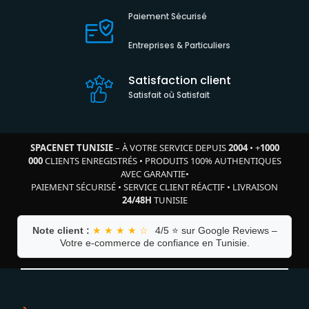
Paiement Sécurisé
Entreprises & Particuliers
Satisfaction client
Satisfait où Satisfait
SPACENET TUNISIE
– À VOTRE SERVICE DEPUIS
2004
•
+
1000
000
CLIENTS ENREGISTRÉS
•
PRODUITS 100% AUTHENTIQUES
AVEC GARANTIE
•
PAIEMENT SÉCURISÉ
•
SERVICE CLIENT RÉACTIF
•
LIVRAISON
24/48H
TUNISIE
Note client :
★ ★ ★ ★ ☆
4/5 ⭐ sur Google Reviews –
Votre e-commerce de confiance en Tunisie.