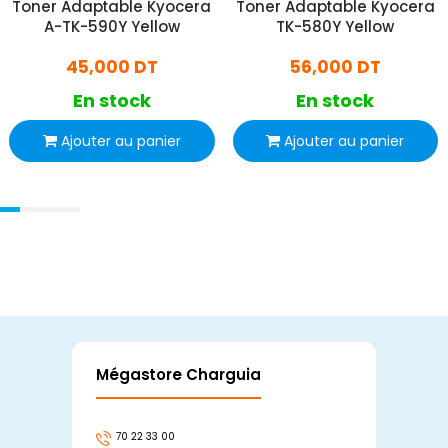
Toner Adaptable Kyocera
Toner Adaptable Kyocera
A-TK-590Y Yellow
TK-580Y Yellow
45,000 DT
56,000 DT
En stock
En stock
Ajouter au panier
Ajouter au panier
Mégastore Charguia
Mag
70 22 33 00
7