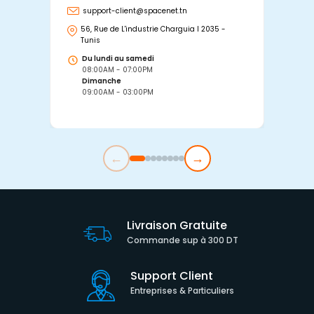
support-client@spacenet.tn
s
56, Rue de L'industrie Charguia I 2035 -
25
Tunis
Tu
Du lundi au samedi
D
08:00AM - 07:00PM
0
Dimanche
D
09:00AM - 03:00PM
0
←
→
Livraison Gratuite
Commande sup à 300 DT
Support Client
Entreprises & Particuliers