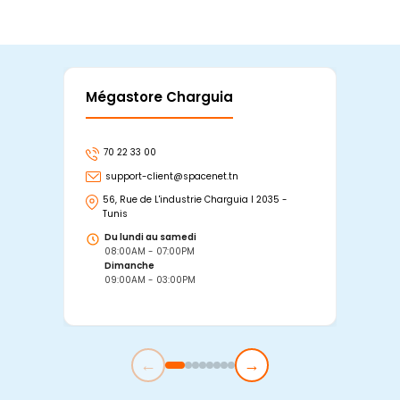
Mégastore Charguia
Mag
70 22 33 00
7
support-client@spacenet.tn
s
56, Rue de L'industrie Charguia I 2035 -
25
Tunis
Tu
Du lundi au samedi
D
08:00AM - 07:00PM
0
Dimanche
D
09:00AM - 03:00PM
0
←
→