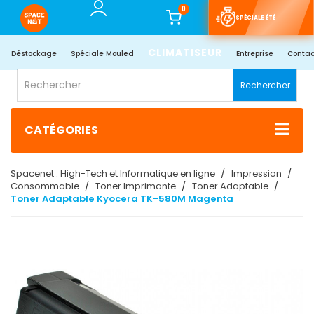
0
SPÉCIALE ÉTÉ
CLIMATISEUR
Déstockage
Spéciale Mouled
Entreprise
Contac
Rechercher
CATÉGORIES
Spacenet : High-Tech et Informatique en ligne
Impression
Consommable
Toner Imprimante
Toner Adaptable
Toner Adaptable Kyocera TK-580M Magenta