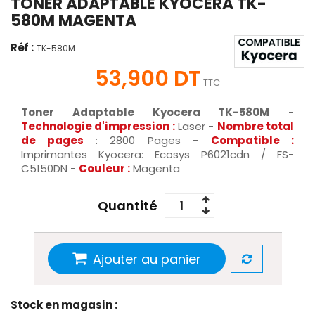
TONER ADAPTABLE KYOCERA TK-
580M MAGENTA
Réf :
TK-580M
53,900 DT
TTC
Toner Adaptable Kyocera TK-580M
-
Technologie d'impression :
Laser -
Nombre total
de pages
: 2800 Pages -
Compatible :
Imprimantes Kyocera: Ecosys P6021cdn / FS-
C5150DN -
Couleur :
Magenta
Quantité
Ajouter au panier
Stock en magasin :