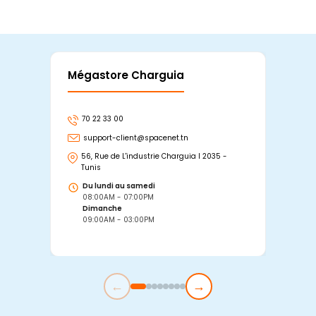
Mégastore Charguia
Mag
70 22 33 00
7
support-client@spacenet.tn
s
56, Rue de L'industrie Charguia I 2035 -
25
Tunis
Tu
Du lundi au samedi
D
08:00AM - 07:00PM
0
Dimanche
D
09:00AM - 03:00PM
0
←
→