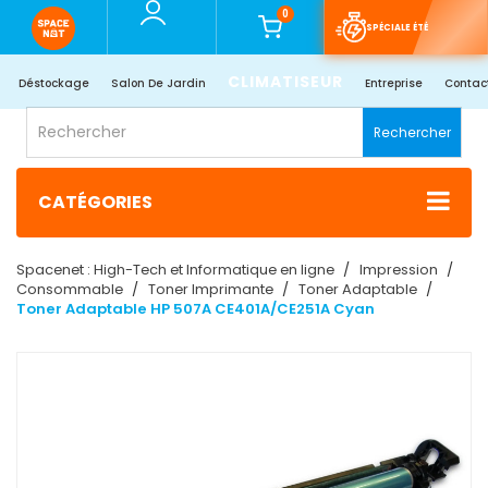
0
SPÉCIALE ÉTÉ
CLIMATISEUR
Déstockage
Salon De Jardin
Entreprise
Contac
Rechercher
CATÉGORIES
Spacenet : High-Tech et Informatique en ligne
Impression
Consommable
Toner Imprimante
Toner Adaptable
Toner Adaptable HP 507A CE401A/CE251A Cyan