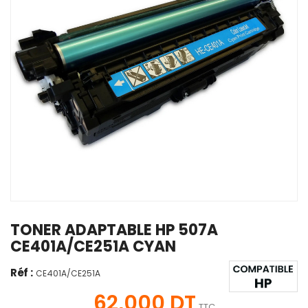
TONER ADAPTABLE HP 507A
CE401A/CE251A CYAN
Réf :
CE401A/CE251A
62,000 DT
TTC