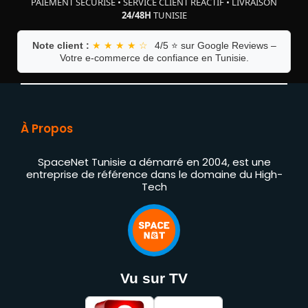
PAIEMENT SÉCURISÉ
•
SERVICE CLIENT RÉACTIF
•
LIVRAISON
24/48H
TUNISIE
Note client :
★ ★ ★ ★ ☆
4/5 ⭐ sur Google Reviews –
Votre e-commerce de confiance en Tunisie.
À Propos
SpaceNet Tunisie a démarré en 2004, est une
entreprise de référence dans le domaine du High-
Tech
Vu sur TV