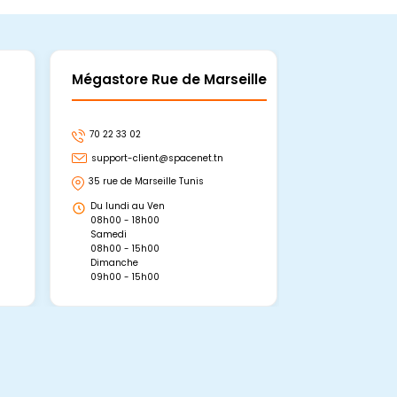
Mégastore Rue de Marseille
Mégastore
70 22 33 02
70 22 33 06
support-client@spacenet.tn
support-clie
35 rue de Marseille Tunis
Avenue Abou 
Hammamet, 
Du lundi au Ven
Du lundi au 
08h00 - 18h00
08h00 - 19h0
Samedi
Dimanche
08h00 - 15h00
09h00 - 15h0
Dimanche
09h00 - 15h00