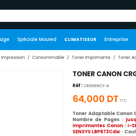
kage
Spéciale Mouled
Entreprise
CLIMATISEUR
Impression
Consommable
Toner Imprimante
Toner A
TONER CANON CRG
Réf :
CRG069CY-A
64,000 DT
TTC
Toner Adaptable Canon
Nombre de Pages :
jus
imprimantes Canon : i-
SENSYS LBP673Cdw
-
Coul