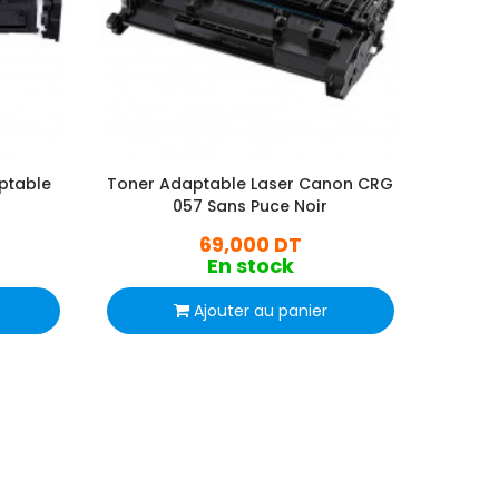
ptable
Toner Adaptable Laser Canon CRG
T
057 Sans Puce Noir
69,000 DT
En stock
Ajouter au panier