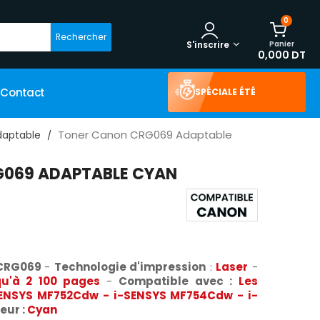
0
Rechercher
Panier
S'inscrire
0,000 DT
Contact
SPÉCIALE ÉTÉ
Toner Canon CRG069 Adaptable
daptable
069 ADAPTABLE CYAN
 CRG069
-
Technologie d'impression
:
Laser
-
qu'à 2 100 pages
-
Compatible avec :
Les
SENSYS MF752Cdw - i-SENSYS MF754Cdw - i-
eur :
Cyan