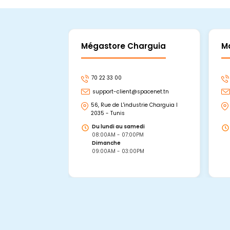
Mégastore Charguia
M
70 22 33 00
support-client@spacenet.tn
56, Rue de L'industrie Charguia I
2035 - Tunis
Du lundi au samedi
08:00AM - 07:00PM
Dimanche
09:00AM - 03:00PM