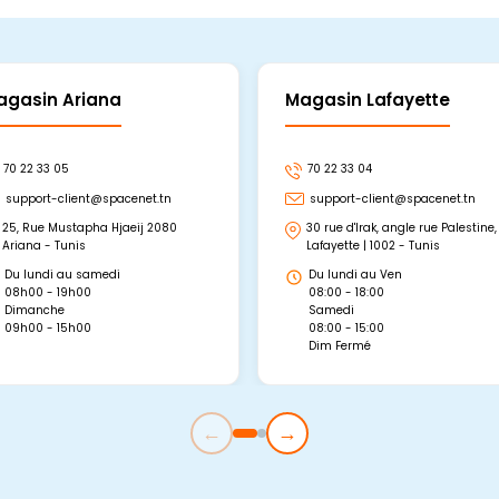
agasin Ariana
Magasin Lafayette
70 22 33 05
70 22 33 04
support-client@spacenet.tn
support-client@spacenet.tn
25, Rue Mustapha Hjaeij 2080
30 rue d'Irak, angle rue Palestine,
Ariana - Tunis
Lafayette | 1002 - Tunis
Du lundi au samedi
Du lundi au Ven
08h00 - 19h00
08:00 - 18:00
Dimanche
Samedi
09h00 - 15h00
08:00 - 15:00
Dim Fermé
←
→