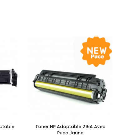
ptable
Toner HP Adaptable 216A Avec
Ton
Puce Jaune
W2213