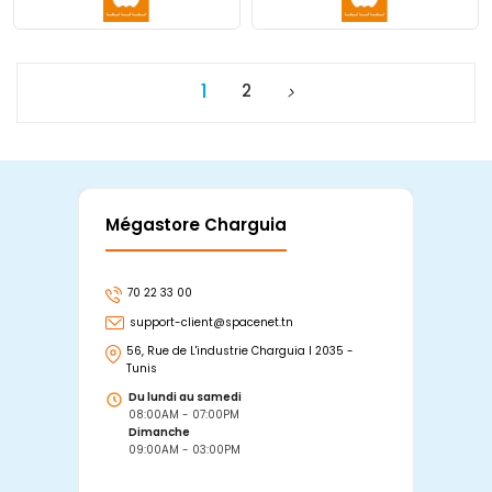
1
2
Mégastore Charguia
Mag
70 22 33 00
7
support-client@spacenet.tn
s
56, Rue de L'industrie Charguia I 2035 -
25
Tunis
Tu
Du lundi au samedi
D
08:00AM - 07:00PM
0
Dimanche
D
09:00AM - 03:00PM
0