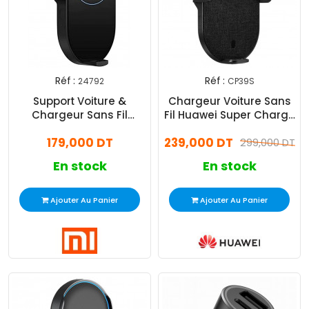
Réf :
Réf :
24792
CP39S
Support Voiture &
Chargeur Voiture Sans
Chargeur Sans Fil
Fil Huawei Super Charge
Xiaomi Mi Noir (24792)
Noir
179,000 DT
239,000 DT
299,000 DT
En stock
En stock
Ajouter Au Panier
Ajouter Au Panier