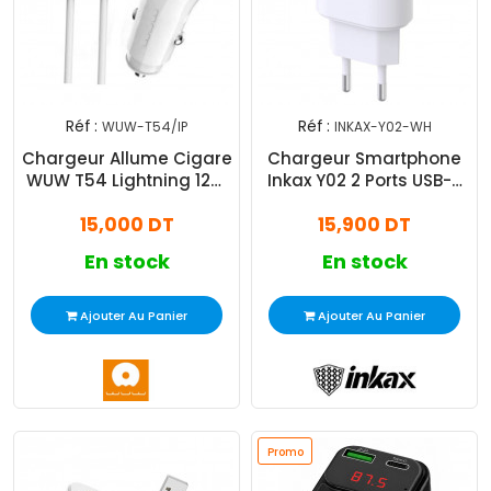
Réf :
Réf :
WUW-T54/IP
INKAX-Y02-WH
Chargeur Allume Cigare
Chargeur Smartphone
WUW T54 Lightning 12W
Inkax Y02 2 Ports USB-A
Blanc
Blanc
15,000 DT
15,900 DT
En stock
En stock
Ajouter Au Panier
Ajouter Au Panier
Promo