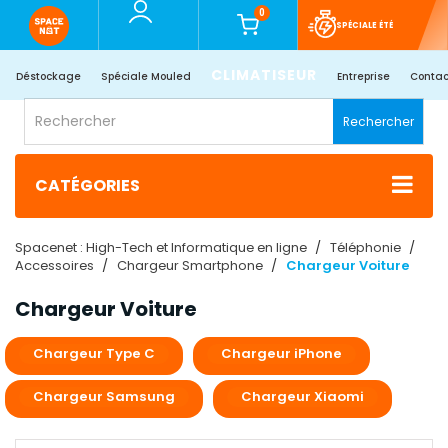
0
SPÉCIALE ÉTÉ
CLIMATISEUR
Déstockage
Spéciale Mouled
Entreprise
Contac
Rechercher
CATÉGORIES
Spacenet : High-Tech et Informatique en ligne
Téléphonie
Accessoires
Chargeur Smartphone
Chargeur Voiture
Chargeur Voiture
Chargeur Type C
Chargeur iPhone
Chargeur Samsung
Chargeur Xiaomi