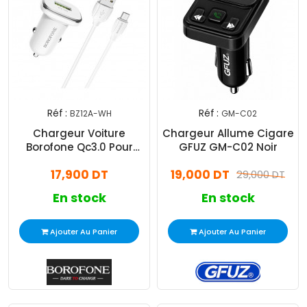
Réf :
Réf :
BZ12A-WH
GM-C02
Chargeur Voiture
Chargeur Allume Cigare
Borofone Qc3.0 Pour
GFUZ GM-C02 Noir
Micro Blanc
17,900 DT
19,000 DT
29,000 DT
En stock
En stock
Ajouter Au Panier
Ajouter Au Panier