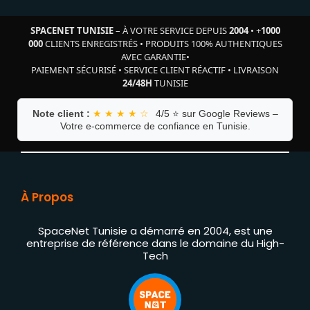
SPACENET TUNISIE
– À VOTRE SERVICE DEPUIS
2004
•
+
1000
000
CLIENTS ENREGISTRÉS
•
PRODUITS 100% AUTHENTIQUES
AVEC GARANTIE
•
PAIEMENT SÉCURISÉ
•
SERVICE CLIENT RÉACTIF
•
LIVRAISON
24/48H
TUNISIE
Note client :
★ ★ ★ ★ ☆
4/5 ⭐ sur Google Reviews –
Votre e-commerce de confiance en Tunisie.
À Propos
SpaceNet Tunisie a démarré en 2004, est une
entreprise de référence dans le domaine du High-
Tech