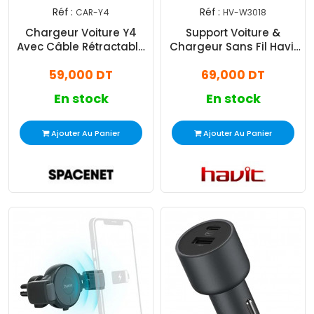
Réf :
Réf :
CAR-Y4
HV-W3018
Chargeur Voiture Y4
Support Voiture &
Avec Câble Rétractable
Chargeur Sans Fil Havit
USB-C + Lightning Noir
W3018 15W Noir
59,000 DT
69,000 DT
En stock
En stock
Ajouter Au Panier
Ajouter Au Panier