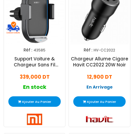
Réf :
Réf :
43585
HV-CC2022
Support Voiture &
Chargeur Allume Cigare
Chargeur Sans Fil
Havit CC2022 20W Noir
Xiaomi MI 50W Noir
339,000 DT
12,900 DT
En stock
En Arrivage
Ajouter Au Panier
Ajouter Au Panier