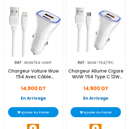
Réf :
Réf :
WUWT54-LIGHT
WUW-T54/TPC
Chargeur Voiture Wuw
Chargeur Allume Cigare
T54 Avec Câble
WUW T54 Type C 12W
Lightning Blanc
Blanc
14,900 DT
14,900 DT
En Arrivage
En Arrivage
Ajouter Au Panier
Ajouter Au Panier