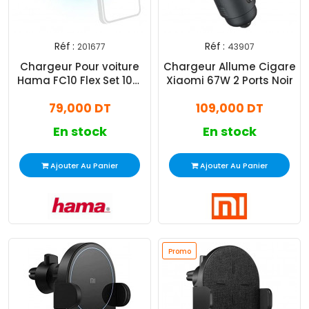
Réf :
Réf :
201677
43907
Chargeur Pour voiture
Chargeur Allume Cigare
Hama FC10 Flex Set 10W
Xiaomi 67W 2 Ports Noir
Noir
79,000 DT
109,000 DT
En stock
En stock
Ajouter Au Panier
Ajouter Au Panier
Promo