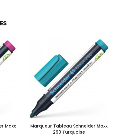
RES
er Maxx
Marqueur Tableau Schneider Maxx
Marque
290 Turquoise