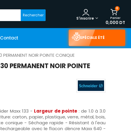
0
Rechercher
Panier
S'inscrire
0,000 DT
Contact
SPÉCIALE ÉTÉ
0 PERMANENT NOIR POINTE CONIQUE
30 PERMANENT NOIR POINTE
der Maxx 133 -
Largeur de pointe
: de 1.0 à 3.0
ure: carton, papier, plastique, verre, métal, bois,
te conique - Séchage rapide - Résistant á l'eau
e, Rechargeable avec le flacon d´encre Maxx 640 -