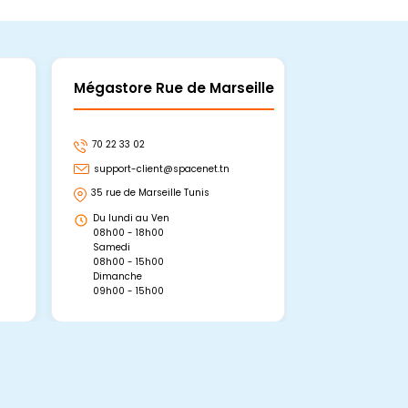
Mégastore Rue de Marseille
Mégastore
70 22 33 02
70 22 33 06
support-client@spacenet.tn
support-clie
35 rue de Marseille Tunis
Avenue Abou 
Hammamet, 
Du lundi au Ven
Du lundi au 
08h00 - 18h00
08h00 - 19h0
Samedi
Dimanche
08h00 - 15h00
09h00 - 15h0
Dimanche
09h00 - 15h00