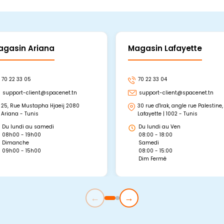
agasin Ariana
Magasin Lafayette
70 22 33 05
70 22 33 04
support-client@spacenet.tn
support-client@spacenet.tn
25, Rue Mustapha Hjaeij 2080
30 rue d'Irak, angle rue Palestine,
Ariana - Tunis
Lafayette | 1002 - Tunis
Du lundi au samedi
Du lundi au Ven
08h00 - 19h00
08:00 - 18:00
Dimanche
Samedi
09h00 - 15h00
08:00 - 15:00
Dim Fermé
←
→