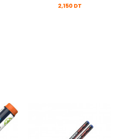
2,150 DT
En stock
Ajouter Au Panier