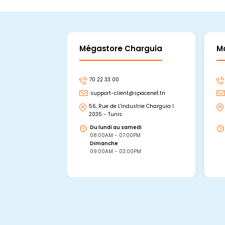
Mégastore Charguia
M
70 22 33 00
support-client@spacenet.tn
56, Rue de L'industrie Charguia I
2035 - Tunis
Du lundi au samedi
08:00AM - 07:00PM
Dimanche
09:00AM - 03:00PM