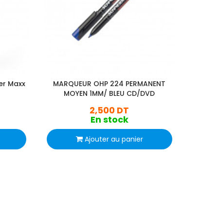
er Maxx
MARQUEUR OHP 224 PERMANENT
MARQ
MOYEN 1MM/ BLEU CD/DVD
2,500 DT
En stock
Ajouter au panier