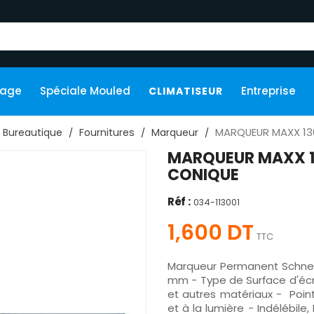
kage
Spéciale Mouled
Entreprise
CLIMATISEUR
MARQUEUR MAXX 13
Bureautique
Fournitures
Marqueur
MARQUEUR MAXX 1
CONIQUE
Réf :
034-113001
1,600 DT
TTC
Marqueur Permanent Schnei
mm - Type de Surface d'écrit
et autres matériaux - Poin
et à la lumière - Indélébil