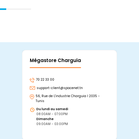
Mégastore Charguia
Mag
70 22 33 00
7
support-client@spacenet.tn
s
56, Rue de L'industrie Charguia I 2035 -
25
Tunis
Tu
Du lundi au samedi
D
08:00AM - 07:00PM
0
Dimanche
D
09:00AM - 03:00PM
0