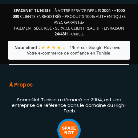
SPACENET TUNISIE
– À VOTRE SERVICE DEPUIS
2004
•
+
1000
000
CLIENTS ENREGISTRÉS
•
PRODUITS 100% AUTHENTIQUES
AVEC GARANTIE
•
PAIEMENT SÉCURISÉ
•
SERVICE CLIENT RÉACTIF
•
LIVRAISON
24/48H
TUNISIE
Note client :
★ ★ ★ ★ ☆
4/5 ⭐ sur Google Reviews –
Votre e-commerce de confiance en Tunisie.
À Propos
SpaceNet Tunisie a démarré en 2004, est une
entreprise de référence dans le domaine du High-
Tech