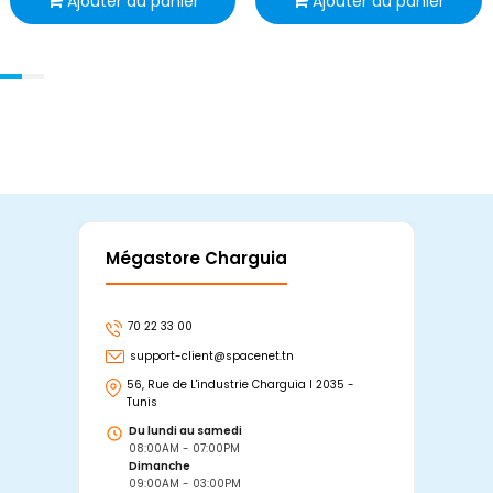
Ajouter au panier
Ajouter au panier
Mégastore Charguia
Mag
70 22 33 00
7
support-client@spacenet.tn
s
56, Rue de L'industrie Charguia I 2035 -
25
Tunis
Tu
Du lundi au samedi
D
08:00AM - 07:00PM
0
Dimanche
D
09:00AM - 03:00PM
0