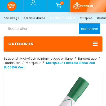
0
SPÉCIALE ÉTÉ
CLIMATISEUR
Déstockage
Spéciale Mouled
Entreprise
Contac
Rechercher
CATÉGORIES
Spacenet : High-Tech et Informatique en ligne
Bureautique
Fournitures
Marqueur
Marqueur Tableau Blanc Deli
EU00150 Vert