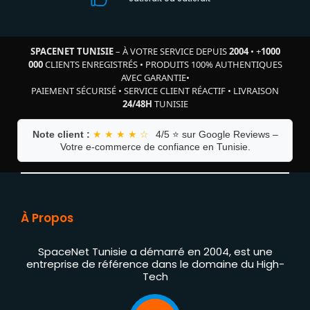
SPACENET TUNISIE
– À VOTRE SERVICE DEPUIS
2004
•
+
1000
000
CLIENTS ENREGISTRÉS
•
PRODUITS 100% AUTHENTIQUES
AVEC GARANTIE
•
PAIEMENT SÉCURISÉ
•
SERVICE CLIENT RÉACTIF
•
LIVRAISON
24/48H
TUNISIE
Note client :
★ ★ ★ ★ ☆
4/5 ⭐ sur Google Reviews –
Votre e-commerce de confiance en Tunisie.
À Propos
SpaceNet Tunisie a démarré en 2004, est une
entreprise de référence dans le domaine du High-
Tech