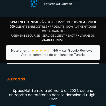
Satisfait où Satisfait
SPACENET TUNISIE
– À VOTRE SERVICE DEPUIS
2004
•
+
1000
000
CLIENTS ENREGISTRÉS
•
PRODUITS 100% AUTHENTIQUES
AVEC GARANTIE
•
PAIEMENT SÉCURISÉ
•
SERVICE CLIENT RÉACTIF
•
LIVRAISON
24/48H
TUNISIE
Note client :
★ ★ ★ ★ ☆
4/5 ⭐ sur Google Reviews –
Votre e-commerce de confiance en Tunisie.
À Propos
SpaceNet Tunisie a démarré en 2004, est une
entreprise de référence dans le domaine du High-
Tech