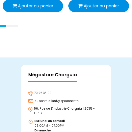
Ajouter au panier
Ajouter au panier
Mégastore Charguia
Mag
70 22 33 00
7
support-client@spacenet.tn
s
56, Rue de L'industrie Charguia I 2035 -
25
Tunis
Tu
Du lundi au samedi
D
08:00AM - 07:00PM
0
Dimanche
D