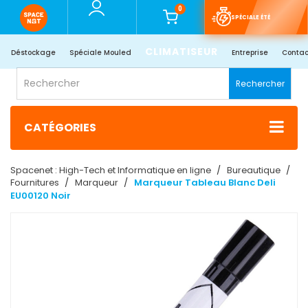
0
SPÉCIALE ÉTÉ
CLIMATISEUR
Déstockage
Spéciale Mouled
Entreprise
Contac
Rechercher
CATÉGORIES
Spacenet : High-Tech et Informatique en ligne
Bureautique
Fournitures
Marqueur
Marqueur Tableau Blanc Deli
EU00120 Noir