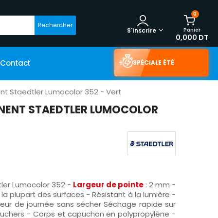
0
Rechercher
Panier
S'inscrire
0,000 DT
Contact
SPÉCIALE ÉTÉ
t Staedtler Lumocolor 352 - Vert
NENT STAEDTLER LUMOCOLOR
ler Lumocolor 352 -
Largeur de pointe
: 2 mm -
 la plupart des surfaces - Résistant à la lumière -
gueur de journée sans sécher Séchage rapide sur
gauchers - Corps et capuchon en polypropylène -