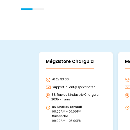
Mégastore Charguia
M
70 22 33 00
support-client@spacenet.tn
56, Rue de L'industrie Charguia I
2035 - Tunis
Du lundi au samedi
08:00AM - 07:00PM
Dimanche
09:00AM - 03:00PM