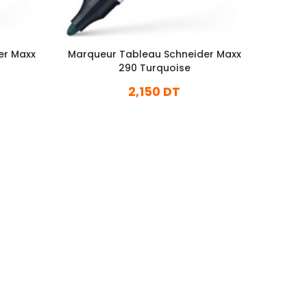
er Maxx
Marqueur Tableau Schneider Maxx
Marque
290 Turquoise
2,150 DT
En stock
Ajouter Au Panier