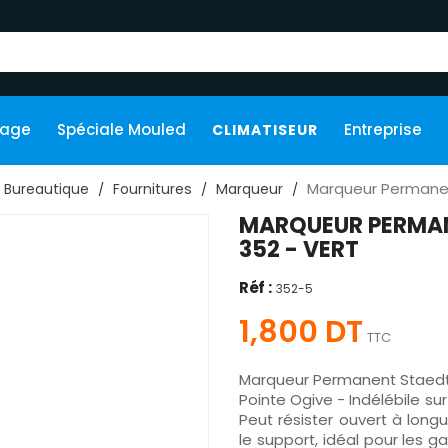
kage
Spéciale Mouled
Entreprise
CLIMATISEUR
Marqueur Permanen
Bureautique
Fournitures
Marqueur
MARQUEUR PERMA
352 - VERT
Réf :
352-5
1,800 DT
TTC
Marqueur Permanent Staedt
Pointe Ogive - Indélébile sur
Peut résister ouvert à lon
le support, idéal pour les 