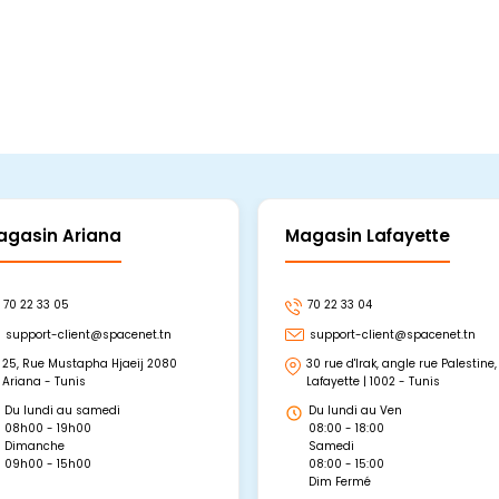
agasin Ariana
Magasin Lafayette
70 22 33 05
70 22 33 04
support-client@spacenet.tn
support-client@spacenet.tn
25, Rue Mustapha Hjaeij 2080
30 rue d'Irak, angle rue Palestine,
Ariana - Tunis
Lafayette | 1002 - Tunis
Du lundi au samedi
Du lundi au Ven
08h00 - 19h00
08:00 - 18:00
Dimanche
Samedi
09h00 - 15h00
08:00 - 15:00
Dim Fermé