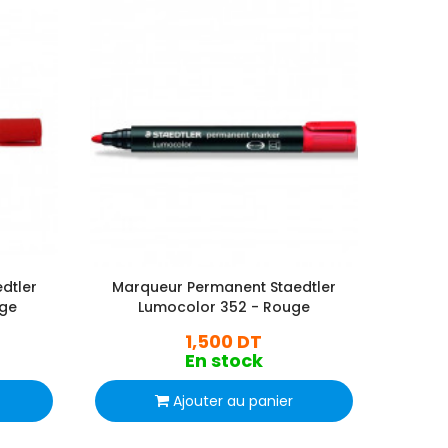
dtler
Marqueur Permanent Staedtler
Marq
uge
Lumocolor 352 - Rouge
1,500 DT
En stock
Ajouter au panier