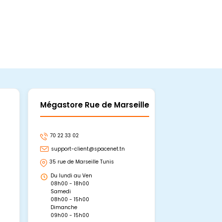
Mégastore Rue de Marseille
Mégastore
70 22 33 02
70 22 33 06
support-client@spacenet.tn
support-clie
35 rue de Marseille Tunis
Avenue Abou 
Hammamet, 
Du lundi au Ven
Du lundi au 
08h00 - 18h00
08h00 - 19h0
Samedi
Dimanche
08h00 - 15h00
09h00 - 15h0
Dimanche
09h00 - 15h00